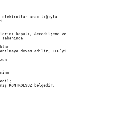
 elektrotlar aracılığıyla
i
lerini kapalı, &ccedil;ene ve
 sabahında
klar
anılmaya devam edilir, EEG’yi
zen
mine
edil;
mış KONTROLSUZ belgedir.