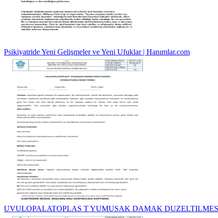
Psikiyatride Yeni Gelişmeler ve Yeni Ufuklar | Hanımlar.com
UVULOPALATOPLAS T YUMUSAK DAMAK DUZELTILMES