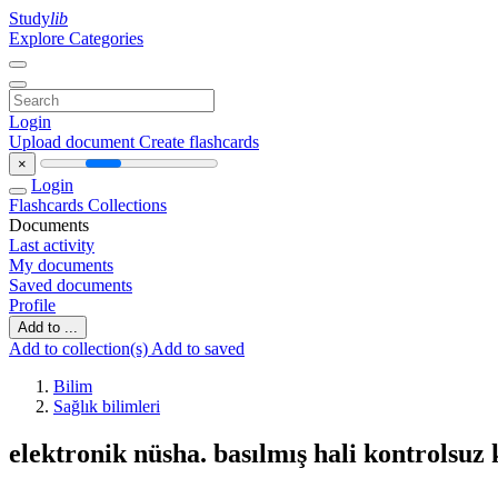
Study
lib
Explore Categories
Login
Upload document
Create flashcards
×
Login
Flashcards
Collections
Documents
Last activity
My documents
Saved documents
Profile
Add to ...
Add to collection(s)
Add to saved
Bilim
Sağlık bilimleri
elektronik nüsha. basılmış hali kontrolsuz 