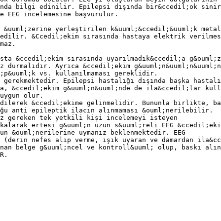
nda bilgi edinilir. Epilepsi dışında bir&ccedil;ok sinir
e EEG incelemesine başvurulur.
 &uuml;zerine yerleştirilen k&uuml;&ccedil;&uuml;k metal
edilir. &Ccedil;ekim sırasında hastaya elektrik verilmes
maz.
sta &ccedil;ekim sırasında uyarılmadık&ccedil;a g&ouml;z
z durmalıdır. Ayrıca &ccedil;ekim g&uuml;n&uuml;n&uuml;n
;p&uuml;k vs. kullanılmaması gereklidir.
 gerekmektedir. Epilepsi hastalığı dışında başka hastalı
a, &ccedil;ekim g&uuml;n&uuml;nde de ila&ccedil;lar kull
uygun olur.
dilerek &ccedil;ekime gelinmelidir. Bununla birlikte, ba
ğu anti epileptik ilacın alınmaması &ouml;nerilebilir.
z gereken tek yetkili kişi incelemeyi isteyen
kalarak ertesi g&uuml;n uzun s&uuml;reli EEG &ccedil;eki
un &ouml;nerilerine uymanız beklenmektedir. EEG
 (derin nefes alıp verme, ışık uyaran ve damardan ila&cc
nan belge g&uuml;ncel ve kontroll&uuml; olup, baskı alın
R.