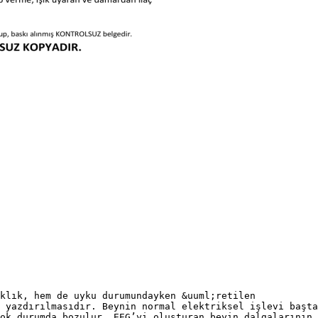
klık, hem de uyku durumundayken &uuml;retilen
 yazdırılmasıdır. Beynin normal elektriksel işlevi başta
ok durumda bozulur. EEG’yi oluşturan beyin dalgalarının