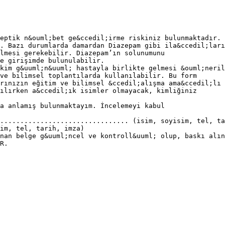
eptik n&ouml;bet ge&ccedil;irme riskiniz bulunmaktadır. 
. Bazı durumlarda damardan Diazepam gibi ila&ccedil;ları
lmesi gerekebilir. Diazepam’ın solunumunu
e girişimde bulunulabilir.
kim g&uuml;n&uuml; hastayla birlikte gelmesi &ouml;neril
ve bilimsel toplantılarda kullanılabilir. Bu form
rınızın eğitim ve bilimsel &ccedil;alışma ama&ccedil;lı
ılırken a&ccedil;ık isimler olmayacak, kimliğiniz
a anlamış bulunmaktayım. İncelemeyi kabul
................................ (isim, soyisim, tel, ta
im, tel, tarih, imza)
nan belge g&uuml;ncel ve kontroll&uuml; olup, baskı alın
R.