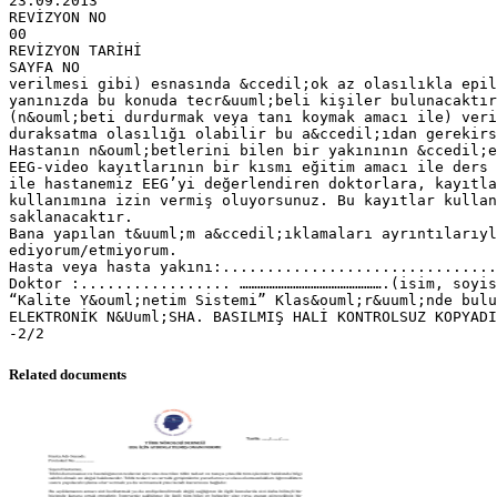
23.09.2013
REVİZYON NO
00
REVİZYON TARİHİ
SAYFA NO
verilmesi gibi) esnasında &ccedil;ok az olasılıkla epil
yanınızda bu konuda tecr&uuml;beli kişiler bulunacaktır
(n&ouml;beti durdurmak veya tanı koymak amacı ile) veri
duraksatma olasılığı olabilir bu a&ccedil;ıdan gerekirs
Hastanın n&ouml;betlerini bilen bir yakınının &ccedil;e
EEG-video kayıtlarının bir kısmı eğitim amacı ile ders 
ile hastanemiz EEG’yi değerlendiren doktorlara, kayıtla
kullanımına izin vermiş oluyorsunuz. Bu kayıtlar kullan
saklanacaktır.
Bana yapılan t&uuml;m a&ccedil;ıklamaları ayrıntılarıyl
ediyorum/etmiyorum.
Hasta veya hasta yakını:...............................
Doktor :................. ………………………………………….(isim, soyis
“Kalite Y&ouml;netim Sistemi” Klas&ouml;r&uuml;nde bulu
ELEKTRONİK N&Uuml;SHA. BASILMIŞ HALİ KONTROLSUZ KOPYADI
Related documents