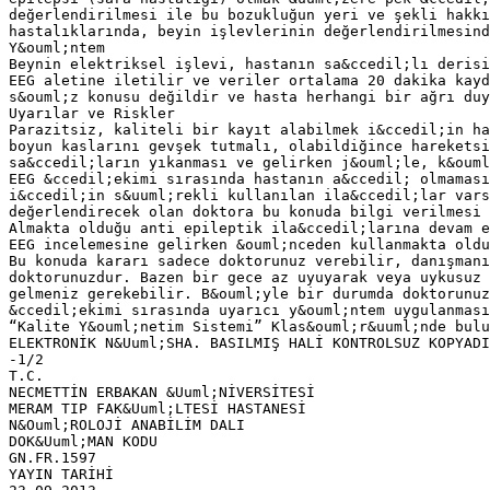
değerlendirilmesi ile bu bozukluğun yeri ve şekli hakkı
hastalıklarında, beyin işlevlerinin değerlendirilmesind
Y&ouml;ntem
Beynin elektriksel işlevi, hastanın sa&ccedil;lı derisi
EEG aletine iletilir ve veriler ortalama 20 dakika kayd
s&ouml;z konusu değildir ve hasta herhangi bir ağrı duy
Uyarılar ve Riskler
Parazitsiz, kaliteli bir kayıt alabilmek i&ccedil;in ha
boyun kaslarını gevşek tutmalı, olabildiğince hareketsi
sa&ccedil;ların yıkanması ve gelirken j&ouml;le, k&ouml
EEG &ccedil;ekimi sırasında hastanın a&ccedil; olmaması
i&ccedil;in s&uuml;rekli kullanılan ila&ccedil;lar vars
değerlendirecek olan doktora bu konuda bilgi verilmesi 
Almakta olduğu anti epileptik ila&ccedil;larına devam e
EEG incelemesine gelirken &ouml;nceden kullanmakta oldu
Bu konuda kararı sadece doktorunuz verebilir, danışmanı
doktorunuzdur. Bazen bir gece az uyuyarak veya uykusuz 
gelmeniz gerekebilir. B&ouml;yle bir durumda doktorunuz
&ccedil;ekimi sırasında uyarıcı y&ouml;ntem uygulanması
“Kalite Y&ouml;netim Sistemi” Klas&ouml;r&uuml;nde bulu
ELEKTRONİK N&Uuml;SHA. BASILMIŞ HALİ KONTROLSUZ KOPYADI
-1/2
T.C.
NECMETTİN ERBAKAN &Uuml;NİVERSİTESİ
MERAM TIP FAK&Uuml;LTESİ HASTANESİ
N&Ouml;ROLOJİ ANABİLİM DALI
DOK&Uuml;MAN KODU
GN.FR.1597
YAYIN TARİHİ