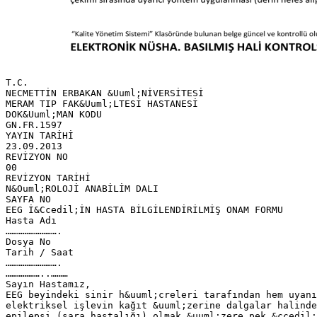
T.C.
NECMETTİN ERBAKAN &Uuml;NİVERSİTESİ
MERAM TIP FAK&Uuml;LTESİ HASTANESİ
DOK&Uuml;MAN KODU
GN.FR.1597
YAYIN TARİHİ
23.09.2013
REVİZYON NO
00
REVİZYON TARİHİ
N&Ouml;ROLOJİ ANABİLİM DALI
SAYFA NO
EEG İ&Ccedil;İN HASTA BİLGİLENDİRİLMİŞ ONAM FORMU
Hasta Adı
……………………….
Dosya No
Tarih / Saat
……………………….
………………..………
Sayın Hastamız,
EEG beyindeki sinir h&uuml;creleri tarafından hem uyanı
elektriksel işlevin kağıt &uuml;zerine dalgalar halinde
epilepsi (sara hastalığı) olmak &uuml;zere pek &ccedil;