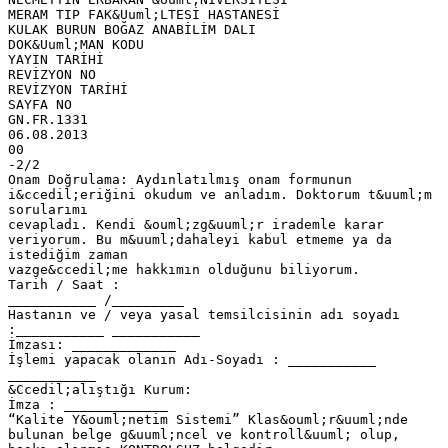
MERAM TIP FAK&Uuml;LTESİ HASTANESİ
KULAK BURUN BOĞAZ ANABİLİM DALI
DOK&Uuml;MAN KODU
YAYIN TARİHİ
REVİZYON NO
REVİZYON TARİHİ
SAYFA NO
GN.FR.1331
06.08.2013
00
-2/2
Onam Doğrulama: Aydınlatılmış onam formunun
i&ccedil;eriğini okudum ve anladım. Doktorum t&uuml;m
sorularımı
cevapladı. Kendi &ouml;zg&uuml;r irademle karar
veriyorum. Bu m&uuml;dahaleyi kabul etmeme ya da
istediğim zaman
vazge&ccedil;me hakkımın olduğunu biliyorum.
Tarih / Saat :
___________ /_________
Hastanın ve / veya yasal temsilcisinin adı soyadı
:___________ ___________
İmzası: _____________
İşlemi yapacak olanın Adı-Soyadı : ___________
___________
&Ccedil;alıştığı Kurum:
İmza : _____________
“Kalite Y&ouml;netim Sistemi” Klas&ouml;r&uuml;nde
bulunan belge g&uuml;ncel ve kontroll&uuml; olup,