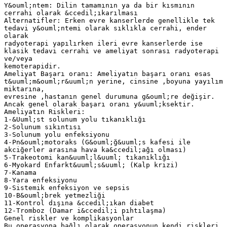
Y&ouml;ntem: Dilin tamamının ya da bir kısmının
cerrahi olarak &ccedil;ıkarılması
Alternatifler: Erken evre kanserlerde genellikle tek
tedavi y&ouml;ntemi olarak sıklıkla cerrahi, ender
olarak
radyoterapi yapılırken ileri evre kanserlerde ise
klasik tedavi cerrahi ve ameliyat sonrası radyoterapi
ve/veya
kemoterapidir.
Ameliyat Başarı oranı: Ameliyatın başarı oranı esas
t&uuml;m&ouml;r&uuml;n yerine, cinsine ,boyuna yayılım
miktarına,
evresine ,hastanın genel durumuna g&ouml;re değişir.
Ancak genel olarak başarı oranı y&uuml;ksektir.
Ameliyatın Riskleri:
1-&Uuml;st solunum yolu tıkanıklığı
2-Solunum sıkıntısı
3-Solunum yolu enfeksiyonu
4-Pn&ouml;motoraks (G&ouml;ğ&uuml;s kafesi ile
akciğerler arasına hava ka&ccedil;ağı olması)
5-Trakeotomi kan&uuml;l&uuml; tıkanıklığı
6-Myokard Enfarkt&uuml;s&uuml; (Kalp krizi)
7-Kanama
8-Yara enfeksiyonu
9-Sistemik enfeksiyon ve sepsis
10-B&ouml;brek yetmezliği
11-Kontrol dışına &ccedil;ıkan diabet
12-Tromboz (Damar i&ccedil;i pıhtılaşma)
Genel riskler ve komplikasyonlar
Bu operasyona bağlı olarak operasyonun kendi riskleri