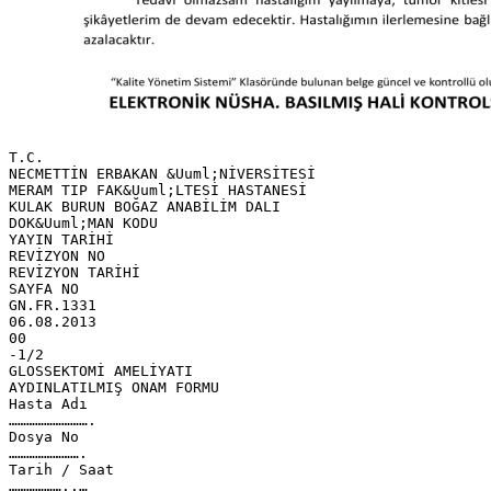
T.C.
NECMETTİN ERBAKAN &Uuml;NİVERSİTESİ
MERAM TIP FAK&Uuml;LTESİ HASTANESİ
KULAK BURUN BOĞAZ ANABİLİM DALI
DOK&Uuml;MAN KODU
YAYIN TARİHİ
REVİZYON NO
REVİZYON TARİHİ
SAYFA NO
GN.FR.1331
06.08.2013
00
-1/2
GLOSSEKTOMİ AMELİYATI
AYDINLATILMIŞ ONAM FORMU
Hasta Adı
……………………….
Dosya No
…………………….
Tarih / Saat
………………..…