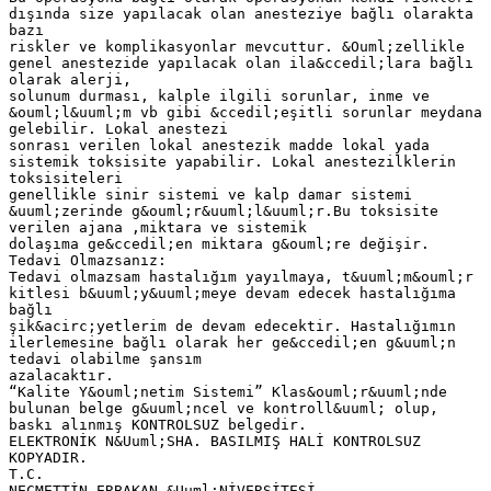
dışında size yapılacak olan anesteziye bağlı olarakta
bazı
riskler ve komplikasyonlar mevcuttur. &Ouml;zellikle
genel anestezide yapılacak olan ila&ccedil;lara bağlı
olarak alerji,
solunum durması, kalple ilgili sorunlar, inme ve
&ouml;l&uuml;m vb gibi &ccedil;eşitli sorunlar meydana
gelebilir. Lokal anestezi
sonrası verilen lokal anestezik madde lokal yada
sistemik toksisite yapabilir. Lokal anestezilklerin
toksisiteleri
genellikle sinir sistemi ve kalp damar sistemi
&uuml;zerinde g&ouml;r&uuml;l&uuml;r.Bu toksisite
verilen ajana ,miktara ve sistemik
dolaşıma ge&ccedil;en miktara g&ouml;re değişir.
Tedavi Olmazsanız:
Tedavi olmazsam hastalığım yayılmaya, t&uuml;m&ouml;r
kitlesi b&uuml;y&uuml;meye devam edecek hastalığıma
bağlı
şik&acirc;yetlerim de devam edecektir. Hastalığımın
ilerlemesine bağlı olarak her ge&ccedil;en g&uuml;n
tedavi olabilme şansım
azalacaktır.
“Kalite Y&ouml;netim Sistemi” Klas&ouml;r&uuml;nde
bulunan belge g&uuml;ncel ve kontroll&uuml; olup,
baskı alınmış KONTROLSUZ belgedir.
ELEKTRONİK N&Uuml;SHA. BASILMIŞ HALİ KONTROLSUZ
KOPYADIR.
T.C.
NECMETTİN ERBAKAN &Uuml;NİVERSİTESİ