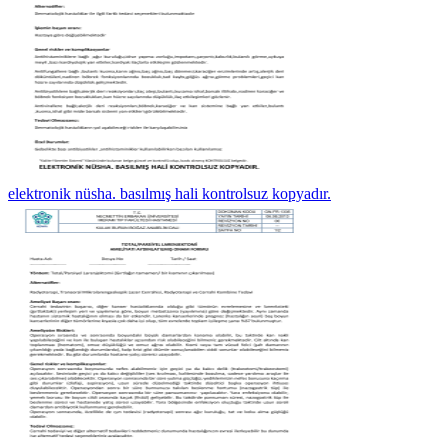
elektronik nüsha. basılmış hali kontrolsuz kopyadır.