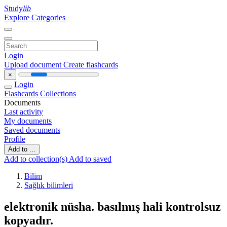
Study
lib
Explore Categories
Login
Upload document
Create flashcards
×
Login
Flashcards
Collections
Documents
Last activity
My documents
Saved documents
Profile
Add to ...
Add to collection(s)
Add to saved
Bilim
Sağlık bilimleri
elektronik nüsha. basılmış hali kontrolsuz
kopyadır.