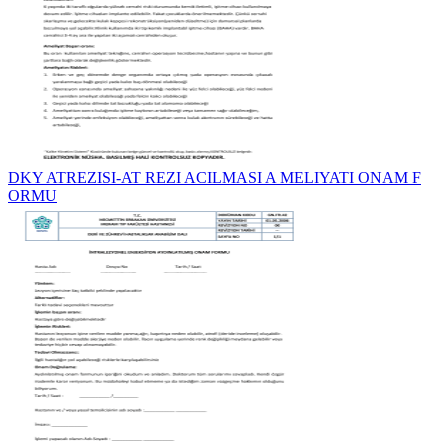
DKY ATREZISI-AT REZI ACILMASI A MELIYATI ONAM F
ORMU