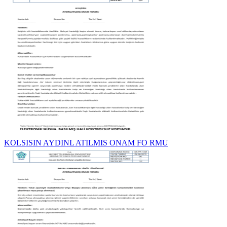
KOLSISIN AYDINL ATILMIS ONAM FO RMU