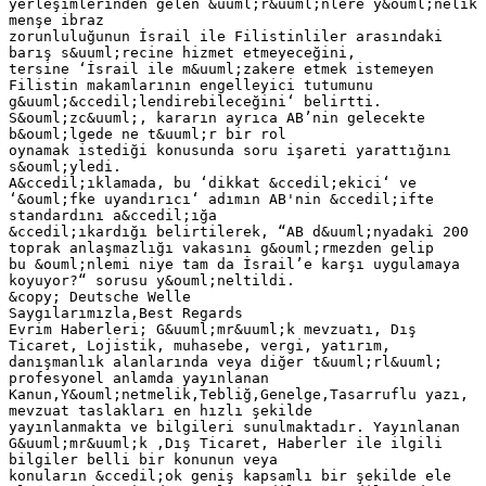
yerleşimlerinden gelen &uuml;r&uuml;nlere y&ouml;nelik
menşe ibraz
zorunluluğunun İsrail ile Filistinliler arasındaki
barış s&uuml;recine hizmet etmeyeceğini,
tersine ‘İsrail ile m&uuml;zakere etmek istemeyen
Filistin makamlarının engelleyici tutumunu
g&uuml;&ccedil;lendirebileceğini‘ belirtti.
S&ouml;zc&uuml;, kararın ayrıca AB’nin gelecekte
b&ouml;lgede ne t&uuml;r bir rol
oynamak istediği konusunda soru işareti yarattığını
s&ouml;yledi.
A&ccedil;ıklamada, bu ‘dikkat &ccedil;ekici‘ ve
‘&ouml;fke uyandırıcı‘ adımın AB'nin &ccedil;ifte
standardını a&ccedil;ığa
&ccedil;ıkardığı belirtilerek, “AB d&uuml;nyadaki 200
toprak anlaşmazlığı vakasını g&ouml;rmezden gelip
bu &ouml;nlemi niye tam da İsrail’e karşı uygulamaya
koyuyor?“ sorusu y&ouml;neltildi.
&copy; Deutsche Welle
Saygılarımızla,Best Regards
Evrim Haberleri; G&uuml;mr&uuml;k mevzuatı, Dış
Ticaret, Lojistik, muhasebe, vergi, yatırım,
danışmanlık alanlarında veya diğer t&uuml;rl&uuml;
profesyonel anlamda yayınlanan
Kanun,Y&ouml;netmelik,Tebliğ,Genelge,Tasarruflu yazı,
mevzuat taslakları en hızlı şekilde
yayınlanmakta ve bilgileri sunulmaktadır. Yayınlanan
G&uuml;mr&uuml;k ,Dış Ticaret, Haberler ile ilgili
bilgiler belli bir konunun veya
konuların &ccedil;ok geniş kapsamlı bir şekilde ele