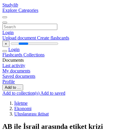
Study
lib
Explore Categories
Login
Upload document
Create flashcards
×
Login
Flashcards
Collections
Documents
Last activity
My documents
Saved documents
Profile
Add to ...
Add to collection(s)
Add to saved
İşletme
Ekonomi
Uluslararası iktisat
AB ile İsrail arasında etiket krizi