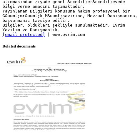
alınmasından ziyade genel &ccedil;er&ccedil;evede
bilgi verme amacını taşımaktadır.
Yayınlanan Bilgileri konusuna hakim profesyonel bir
G&uuml;mr&uuml;k M&uuml;şavirine, Mevzuat Danışmanına,
başvurmanız tavsiye edilir.
Bilgiler, oldukları şekliyle sunulmaktadır. Evrim
[email protected]
Related documents