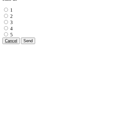
1
2
3
4
5
Cancel
Send