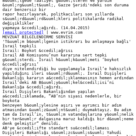
B&ouml;lgede faaliyet g&ouml;steren 46 yardım
&ouml;rg&uuml;t&uuml;, Gazze Şeridi'ndeki son duruma
dair benzersiz bir
rapor hazırlayarak, politkacıları son yıllarda
s&uuml;rd&uuml;rd&uuml;kleri politikalarda radikal
değişiklikler
[email protected]
| www.evrim.com
MEVZUAT BİLGİLENDİRME SERVİSİ
'T&uuml;m b&ouml;lgenin istikrarı bu anlaşmaya bağlı'
İsrail tepkili
İsrail: Boykot &ccedil;ağrısı
İsrail AB Komisyonu’nun kararına sert tepki
g&ouml;sterdi. İsrail h&uuml;k&uuml;meti ‘boykot
&ccedil;ağrısı‘
diye nitelendirdiği bu uygulamayla İsrail’e haksızlık
yapıldığını ileri s&uuml;rd&uuml;. İsrail Dışişleri
Bakanlığı kararın a&ccedil;ıklanmasının hemen ardından
İsrail’deki AB B&uuml;y&uuml;kel&ccedil;isi’ni
Bakanlığa &ccedil;ağırdı.
İsrail Dışişleri Bakanlığından yapılan
a&ccedil;ıklamada, “AB’nin siyasi nedenlerle, bir
boykota
benzeyen b&ouml;ylesine aşırı ve ayrımcı bir adım
atmasından &uuml;z&uuml;nt&uuml; duymaktayız. Bu adım
tam da İsrail’in, t&uuml;m vatandaşlarına y&ouml;nelik
bir ter&ouml;r dalgasına maruz kaldığı bir d&ouml;neme
denk gelmiştir“ denildi.
AB'ye &ccedil;ifte standart su&ccedil;laması
Dışişleri Bakanlığı s&ouml;zc&uuml;s&uuml; Yahudi