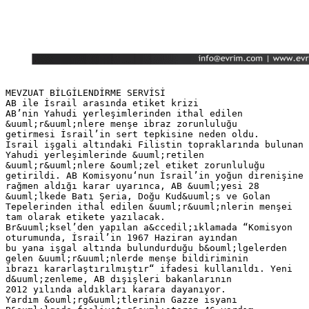
MEVZUAT BİLGİLENDİRME SERVİSİ
AB ile İsrail arasında etiket krizi
AB’nin Yahudi yerleşimlerinden ithal edilen
&uuml;r&uuml;nlere menşe ibraz zorunluluğu
getirmesi İsrail’in sert tepkisine neden oldu.
İsrail işgali altındaki Filistin topraklarında bulunan
Yahudi yerleşimlerinde &uuml;retilen
&uuml;r&uuml;nlere &ouml;zel etiket zorunluluğu
getirildi. AB Komisyonu‘nun İsrail’in yoğun direnişine
rağmen aldığı karar uyarınca, AB &uuml;yesi 28
&uuml;lkede Batı Şeria, Doğu Kud&uuml;s ve Golan
Tepelerinden ithal edilen &uuml;r&uuml;nlerin menşei
tam olarak etikete yazılacak.
Br&uuml;ksel’den yapılan a&ccedil;ıklamada “Komisyon
oturumunda, İsrail’in 1967 Haziran ayından
bu yana işgal altında bulundurduğu b&ouml;lgelerden
gelen &uuml;r&uuml;nlerde menşe bildiriminin
ibrazı kararlaştırılmıştır“ ifadesi kullanıldı. Yeni
d&uuml;zenleme, AB dışişleri bakanlarının
2012 yılında aldıkları karara dayanıyor.
Yardım &ouml;rg&uuml;tlerinin Gazze isyanı