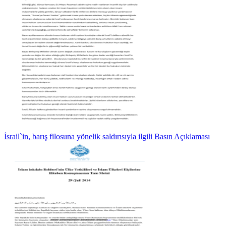
İsrail`in, barış filosuna yönelik saldırısıyla ilgili Basın Açıklaması