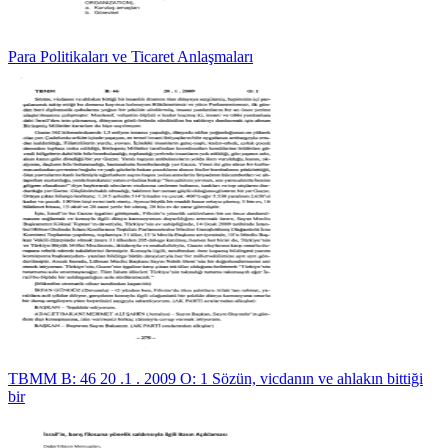
Para Politikaları ve Ticaret Anlaşmaları
TBMM B: 46 20 .1 . 2009 O: 1 Sözün, vicdanın ve ahlakın bittiği
bir