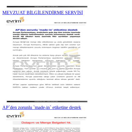
MEVZUAT BİLGİLENDİRME SERVİSİ
AP`den zorunlu `made-in` etiketine destek