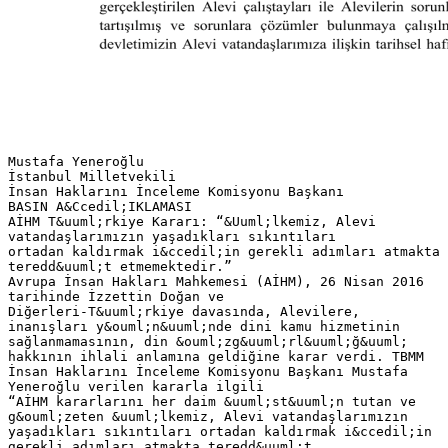
Mustafa Yeneroğlu
İstanbul Milletvekili
İnsan Haklarını İnceleme Komisyonu Başkanı
BASIN A&Ccedil;IKLAMASI
AİHM T&uuml;rkiye Kararı: “&Uuml;lkemiz, Alevi
vatandaşlarımızın yaşadıkları sıkıntıları
ortadan kaldırmak i&ccedil;in gerekli adımları atmakta
teredd&uuml;t etmemektedir.”
Avrupa İnsan Hakları Mahkemesi (AİHM), 26 Nisan 2016
tarihinde İzzettin Doğan ve
Diğerleri-T&uuml;rkiye davasında, Alevilere,
inanışları y&ouml;n&uuml;nde dini kamu hizmetinin
sağlanmamasının, din &ouml;zg&uuml;rl&uuml;ğ&uuml;
hakkının ihlali anlamına geldiğine karar verdi. TBMM
İnsan Haklarını İnceleme Komisyonu Başkanı Mustafa
Yeneroğlu verilen kararla ilgili
“AİHM kararlarını her daim &uuml;st&uuml;n tutan ve
g&ouml;zeten &uuml;lkemiz, Alevi vatandaşlarımızın
yaşadıkları sıkıntıları ortadan kaldırmak i&ccedil;in
gerekli adımları atmakta teredd&uuml;t