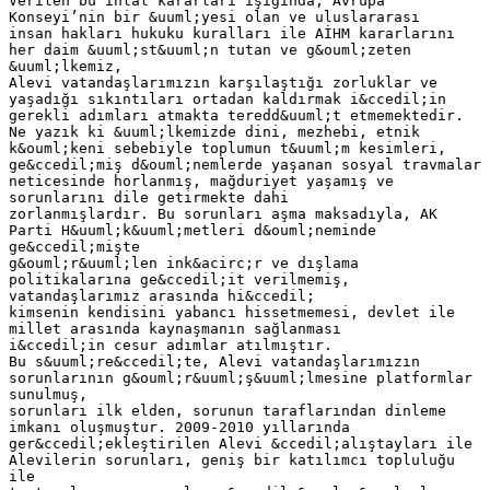
Verilen bu ihlal kararları ışığında, Avrupa
Konseyi’nin bir &uuml;yesi olan ve uluslararası
insan hakları hukuku kuralları ile AİHM kararlarını
her daim &uuml;st&uuml;n tutan ve g&ouml;zeten
&uuml;lkemiz,
Alevi vatandaşlarımızın karşılaştığı zorluklar ve
yaşadığı sıkıntıları ortadan kaldırmak i&ccedil;in
gerekli adımları atmakta teredd&uuml;t etmemektedir.
Ne yazık ki &uuml;lkemizde dini, mezhebi, etnik
k&ouml;keni sebebiyle toplumun t&uuml;m kesimleri,
ge&ccedil;miş d&ouml;nemlerde yaşanan sosyal travmalar
neticesinde horlanmış, mağduriyet yaşamış ve
sorunlarını dile getirmekte dahi
zorlanmışlardır. Bu sorunları aşma maksadıyla, AK
Parti H&uuml;k&uuml;metleri d&ouml;neminde
ge&ccedil;mişte
g&ouml;r&uuml;len ink&acirc;r ve dışlama
politikalarına ge&ccedil;it verilmemiş,
vatandaşlarımız arasında hi&ccedil;
kimsenin kendisini yabancı hissetmemesi, devlet ile
millet arasında kaynaşmanın sağlanması
i&ccedil;in cesur adımlar atılmıştır.
Bu s&uuml;re&ccedil;te, Alevi vatandaşlarımızın
sorunlarının g&ouml;r&uuml;ş&uuml;lmesine platformlar
sunulmuş,
sorunları ilk elden, sorunun taraflarından dinleme
imkanı oluşmuştur. 2009-2010 yıllarında
ger&ccedil;ekleştirilen Alevi &ccedil;alıştayları ile
Alevilerin sorunları, geniş bir katılımcı topluluğu
ile