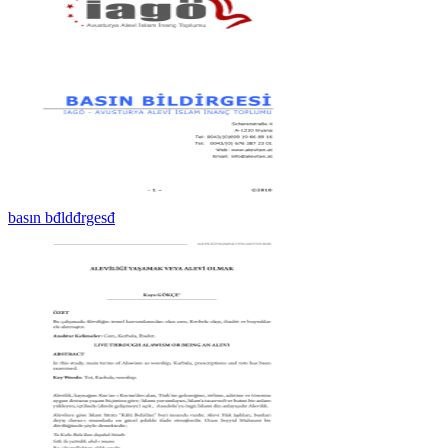
basın bđldđrgesđ