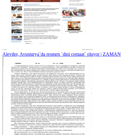
Aleviler, Avusturya`da resmen `dini cemaat` oluyor | ZAMAN