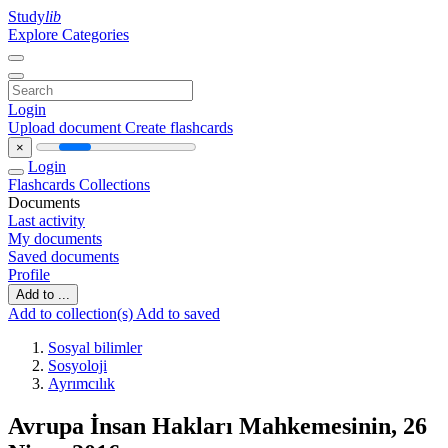
Study
lib
Explore Categories
Login
Upload document
Create flashcards
×
Login
Flashcards
Collections
Documents
Last activity
My documents
Saved documents
Profile
Add to ...
Add to collection(s)
Add to saved
Sosyal bilimler
Sosyoloji
Ayrımcılık
Avrupa İnsan Hakları Mahkemesinin, 26