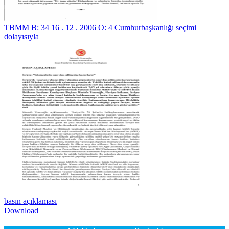
TBMM B: 34 16 . 12 . 2006 O: 4 Cumhurbaşkanlığı seçimi
dolayısıyla
basın açıklaması
Download