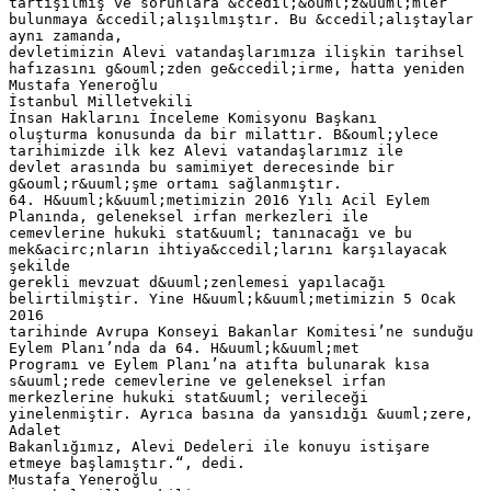
tartışılmış ve sorunlara &ccedil;&ouml;z&uuml;mler
bulunmaya &ccedil;alışılmıştır. Bu &ccedil;alıştaylar
aynı zamanda,
devletimizin Alevi vatandaşlarımıza ilişkin tarihsel
hafızasını g&ouml;zden ge&ccedil;irme, hatta yeniden
Mustafa Yeneroğlu
İstanbul Milletvekili
İnsan Haklarını İnceleme Komisyonu Başkanı
oluşturma konusunda da bir milattır. B&ouml;ylece
tarihimizde ilk kez Alevi vatandaşlarımız ile
devlet arasında bu samimiyet derecesinde bir
g&ouml;r&uuml;şme ortamı sağlanmıştır.
64. H&uuml;k&uuml;metimizin 2016 Yılı Acil Eylem
Planında, geleneksel irfan merkezleri ile
cemevlerine hukuki stat&uuml; tanınacağı ve bu
mek&acirc;nların ihtiya&ccedil;larını karşılayacak
şekilde
gerekli mevzuat d&uuml;zenlemesi yapılacağı
belirtilmiştir. Yine H&uuml;k&uuml;metimizin 5 Ocak
2016
tarihinde Avrupa Konseyi Bakanlar Komitesi’ne sunduğu
Eylem Planı’nda da 64. H&uuml;k&uuml;met
Programı ve Eylem Planı’na atıfta bulunarak kısa
s&uuml;rede cemevlerine ve geleneksel irfan
merkezlerine hukuki stat&uuml; verileceği
yinelenmiştir. Ayrıca basına da yansıdığı &uuml;zere,
Adalet
Bakanlığımız, Alevi Dedeleri ile konuyu istişare
etmeye başlamıştır.“, dedi.
Mustafa Yeneroğlu