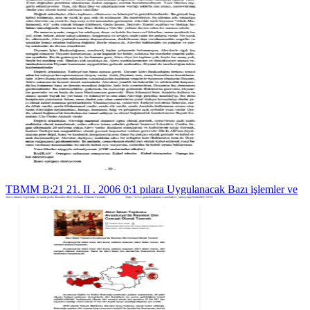
TBMM B:21 21. II . 2006 0:1 pılara Uygulanacak Bazı işlemler ve