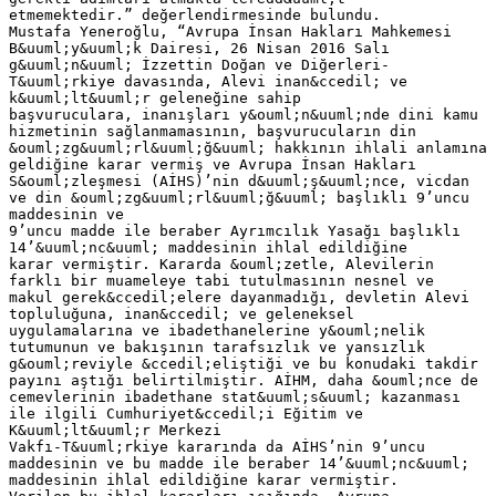
etmemektedir.” değerlendirmesinde bulundu.
Mustafa Yeneroğlu, “Avrupa İnsan Hakları Mahkemesi
B&uuml;y&uuml;k Dairesi, 26 Nisan 2016 Salı
g&uuml;n&uuml; İzzettin Doğan ve Diğerleri-
T&uuml;rkiye davasında, Alevi inan&ccedil; ve
k&uuml;lt&uuml;r geleneğine sahip
başvuruculara, inanışları y&ouml;n&uuml;nde dini kamu
hizmetinin sağlanmamasının, başvurucuların din
&ouml;zg&uuml;rl&uuml;ğ&uuml; hakkının ihlali anlamına
geldiğine karar vermiş ve Avrupa İnsan Hakları
S&ouml;zleşmesi (AİHS)’nin d&uuml;ş&uuml;nce, vicdan
ve din &ouml;zg&uuml;rl&uuml;ğ&uuml; başlıklı 9’uncu
maddesinin ve
9’uncu madde ile beraber Ayrımcılık Yasağı başlıklı
14’&uuml;nc&uuml; maddesinin ihlal edildiğine
karar vermiştir. Kararda &ouml;zetle, Alevilerin
farklı bir muameleye tabi tutulmasının nesnel ve
makul gerek&ccedil;elere dayanmadığı, devletin Alevi
topluluğuna, inan&ccedil; ve geleneksel
uygulamalarına ve ibadethanelerine y&ouml;nelik
tutumunun ve bakışının tarafsızlık ve yansızlık
g&ouml;reviyle &ccedil;eliştiği ve bu konudaki takdir
payını aştığı belirtilmiştir. AİHM, daha &ouml;nce de
cemevlerinin ibadethane stat&uuml;s&uuml; kazanması
ile ilgili Cumhuriyet&ccedil;i Eğitim ve
K&uuml;lt&uuml;r Merkezi
Vakfı-T&uuml;rkiye kararında da AİHS’nin 9’uncu
maddesinin ve bu madde ile beraber 14’&uuml;nc&uuml;
maddesinin ihlal edildiğine karar vermiştir.