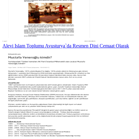
Alevi Islam Toplumu Avusturya`da Resmen Dini Cemaat Olarak