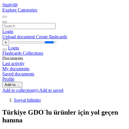
Study
lib
Explore Categories
Login
Upload document
Create flashcards
×
Login
Flashcards
Collections
Documents
Last activity
My documents
Saved documents
Profile
Add to ...
Add to collection(s)
Add to saved
Sosyal bilimler
Türkiye GDO`lu ürünler için yol geçen
hanına