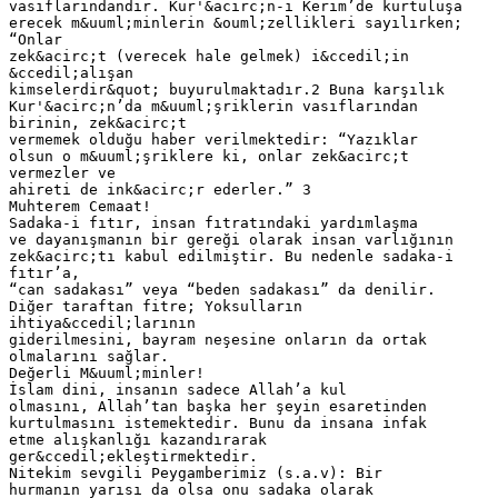
vasıflarındandır. Kur'&acirc;n-ı Kerim’de kurtuluşa
erecek m&uuml;minlerin &ouml;zellikleri sayılırken;
“Onlar
zek&acirc;t (verecek hale gelmek) i&ccedil;in
&ccedil;alışan
kimselerdir&quot; buyurulmaktadır.2 Buna karşılık
Kur'&acirc;n’da m&uuml;şriklerin vasıflarından
birinin, zek&acirc;t
vermemek olduğu haber verilmektedir: “Yazıklar
olsun o m&uuml;şriklere ki, onlar zek&acirc;t
vermezler ve
ahireti de ink&acirc;r ederler.” 3
Muhterem Cemaat!
Sadaka-i fıtır, insan fıtratındaki yardımlaşma
ve dayanışmanın bir gereği olarak insan varlığının
zek&acirc;tı kabul edilmiştir. Bu nedenle sadaka-i
fıtır’a,
“can sadakası” veya “beden sadakası” da denilir.
Diğer taraftan fitre; Yoksulların
ihtiya&ccedil;larının
giderilmesini, bayram neşesine onların da ortak
olmalarını sağlar.
Değerli M&uuml;minler!
İslam dini, insanın sadece Allah’a kul
olmasını, Allah’tan başka her şeyin esaretinden
kurtulmasını istemektedir. Bunu da insana infak
etme alışkanlığı kazandırarak
ger&ccedil;ekleştirmektedir.
Nitekim sevgili Peygamberimiz (s.a.v): Bir
hurmanın yarısı da olsa onu sadaka olarak