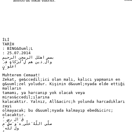
İLİ
TARİH
: BİNG&Ouml;L
: 25.07.2014
‫بسم اهلل الرمحن الرحيم‬
ِ َ‫والَّ ِذين هم لِ َّلزَكاةِ ف‬
‫اعلُو َن‬
ُْ َ َ
Muhterem Cemaat!
Zekat, ge&ccedil;ici olan malı, kalıcı yapmanın en
g&uuml;zel yoludur. Kişinin d&uuml;nyada elde ettiği
malların
tamamı, ya harcanıp yok olacak veya
miras&ccedil;ılarına
kalacaktır. Yalnız, All&acirc;h yolunda harcadıkları
zayi
olmayacak; bu d&uuml;nyada kalmayıp ebed&icirc;
olacaktır.
ِ ُ ‫قَ َال رس‬
‫صلَّي اللَّهُ َعلَْي ِه َو َسلَّ َم‬
َ ‫ول للَّه‬