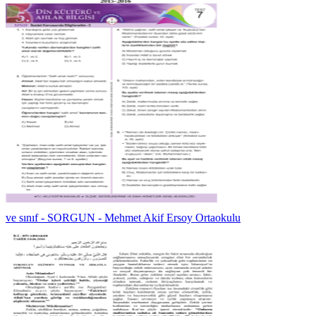
ve sınıf - SORGUN - Mehmet Akif Ersoy Ortaokulu