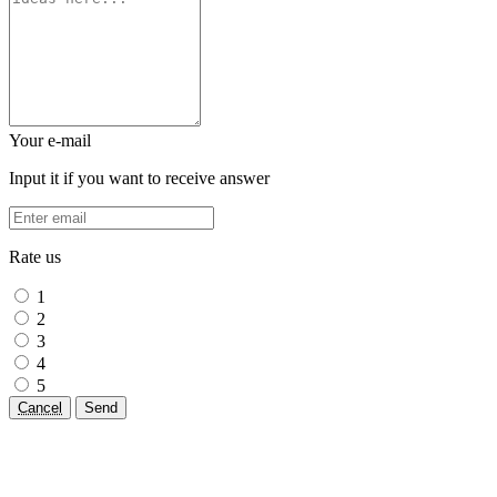
Your e-mail
Input it if you want to receive answer
Rate us
1
2
3
4
5
Cancel
Send