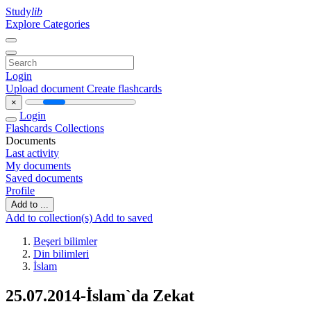
Study
lib
Explore Categories
Login
Upload document
Create flashcards
×
Login
Flashcards
Collections
Documents
Last activity
My documents
Saved documents
Profile
Add to ...
Add to collection(s)
Add to saved
Beşeri bilimler
Din bilimleri
İslam
25.07.2014-İslam`da Zekat