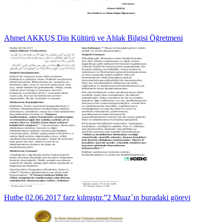
Ahmet AKKUŞ Din Kültürü ve Ahlak Bilgisi Öğretmeni
Hutbe 02.06.2017 farz kılmıştır.”2 Muaz`ın buradaki görevi