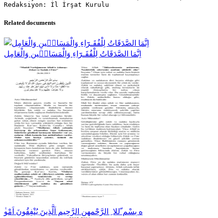
Related documents
اِنَّمَا الصَّدَقَاتُ لِلْفُقَـرََٓاءِ وَالْمَسَاك۪ينِ وَالْعَامِل
ٰه بِسْمِ ّللا ِ الرَّحْمهنِ الرَّحِيمِ اَلَّذِينَ يُنْفِقُونَ اَمْو