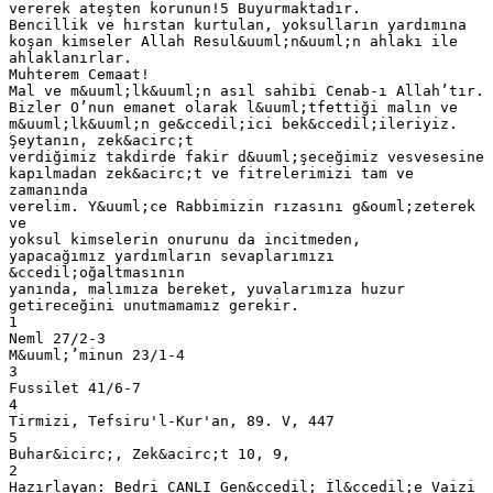
vererek ateşten korunun!5 Buyurmaktadır.
Bencillik ve hırstan kurtulan, yoksulların yardımına
koşan kimseler Allah Resul&uuml;n&uuml;n ahlakı ile
ahlaklanırlar.
Muhterem Cemaat!
Mal ve m&uuml;lk&uuml;n asıl sahibi Cenab-ı Allah’tır.
Bizler O’nun emanet olarak l&uuml;tfettiği malın ve
m&uuml;lk&uuml;n ge&ccedil;ici bek&ccedil;ileriyiz.
Şeytanın, zek&acirc;t
verdiğimiz takdirde fakir d&uuml;şeceğimiz vesvesesine
kapılmadan zek&acirc;t ve fitrelerimizi tam ve
zamanında
verelim. Y&uuml;ce Rabbimizin rızasını g&ouml;zeterek
ve
yoksul kimselerin onurunu da incitmeden,
yapacağımız yardımların sevaplarımızı
&ccedil;oğaltmasının
yanında, malımıza bereket, yuvalarımıza huzur
getireceğini unutmamamız gerekir.
1
Neml 27/2-3
M&uuml;’minun 23/1-4
3
Fussilet 41/6-7
4
Tirmizi, Tefsiru'l-Kur'an, 89. V, 447
5
Buhar&icirc;, Zek&acirc;t 10, 9,
2
Hazırlayan: Bedri CANLI Gen&ccedil; İl&ccedil;e Vaizi