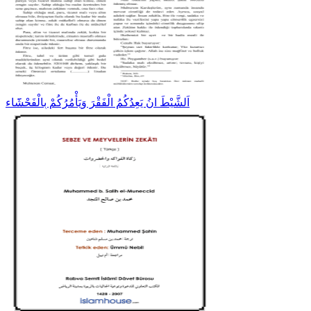
اَلشَّيْطَ انُ يَعِدُكُمُ الْفَقْرَ وَيَأْمُرُكُمْ بِالْفَحْشََٓاء