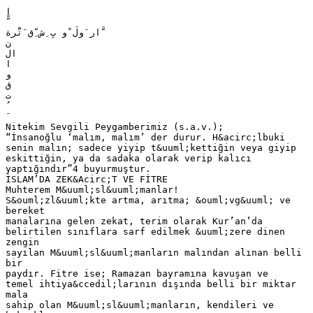
‫َّار َولَ ْو بِ ِش ِّق َتََْرة‬
‫ن‬
‫ال‬
‫ا‬
‫و‬
‫ق‬
‫ت‬
Nitekim Sevgili Peygamberimiz (s.a.v.);
“İnsanoğlu ‘malım, malım’ der durur. H&acirc;lbuki
senin malın; sadece yiyip t&uuml;kettiğin veya giyip
eskittiğin, ya da sadaka olarak verip kalıcı
yaptığındır”4 buyurmuştur.
İSLAM’DA ZEK&Acirc;T VE FİTRE
Muhterem M&uuml;sl&uuml;manlar!
S&ouml;zl&uuml;kte artma, arıtma; &ouml;vg&uuml; ve
bereket
manalarına gelen zekat, terim olarak Kur’an’da
belirtilen sınıflara sarf edilmek &uuml;zere dinen
zengin
sayılan M&uuml;sl&uuml;manların malından alınan belli
bir
paydır. Fitre ise; Ramazan bayramına kavuşan ve
temel ihtiya&ccedil;larının dışında belli bir miktar
mala
sahip olan M&uuml;sl&uuml;manların, kendileri ve