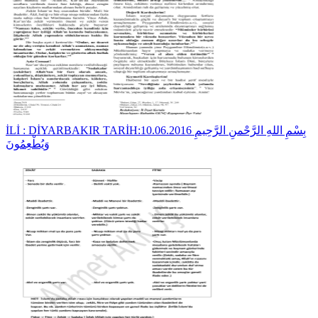
İLİ : DİYARBAKIR TARİH:10.06.2016 بِسْمِ اللهِ الرَّحْمنِ الرَّحِيمِ
وَيُطْعِمُونَ