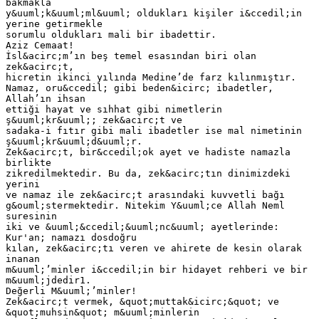
bakmakla
y&uuml;k&uuml;ml&uuml; oldukları kişiler i&ccedil;in
yerine getirmekle
sorumlu oldukları mali bir ibadettir.
Aziz Cemaat!
İsl&acirc;m’ın beş temel esasından biri olan
zek&acirc;t,
hicretin ikinci yılında Medine’de farz kılınmıştır.
Namaz, oru&ccedil; gibi beden&icirc; ibadetler,
Allah’ın ihsan
ettiği hayat ve sıhhat gibi nimetlerin
ş&uuml;kr&uuml;; zek&acirc;t ve
sadaka-i fıtır gibi mali ibadetler ise mal nimetinin
ş&uuml;kr&uuml;d&uuml;r.
Zek&acirc;t, bir&ccedil;ok ayet ve hadiste namazla
birlikte
zikredilmektedir. Bu da, zek&acirc;tın dinimizdeki
yerini
ve namaz ile zek&acirc;t arasındaki kuvvetli bağı
g&ouml;stermektedir. Nitekim Y&uuml;ce Allah Neml
suresinin
iki ve &uuml;&ccedil;&uuml;nc&uuml; ayetlerinde:
Kur'an; namazı dosdoğru
kılan, zek&acirc;tı veren ve ahirete de kesin olarak
inanan
m&uuml;’minler i&ccedil;in bir hidayet rehberi ve bir
m&uuml;jdedir1.
Değerli M&uuml;’minler!
Zek&acirc;t vermek, &quot;muttak&icirc;&quot; ve
&quot;muhsin&quot; m&uuml;minlerin