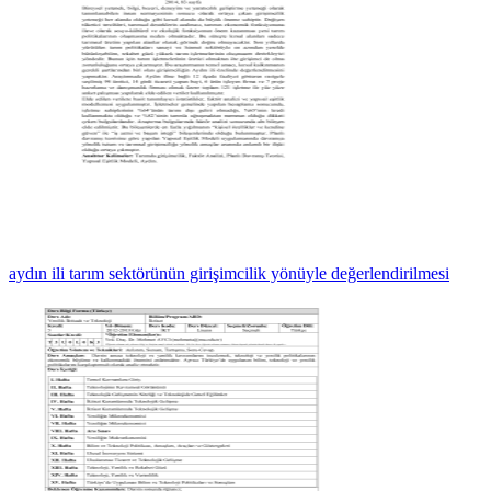
aydın ili tarım sektörünün girişimcilik yönüyle değerlendirilmesi