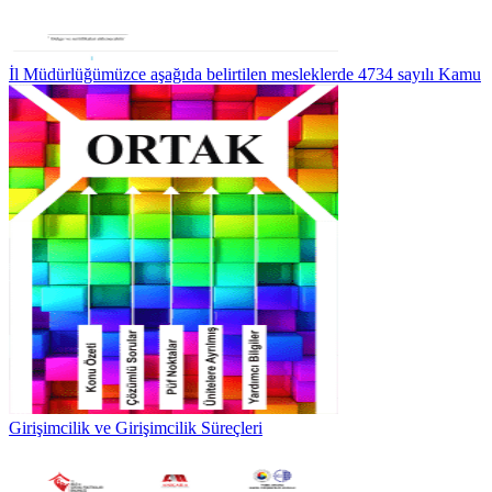
İl Müdürlüğümüzce aşağıda belirtilen mesleklerde 4734 sayılı Kamu
Girişimcilik ve Girişimcilik Süreçleri