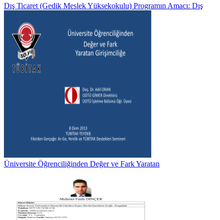
Dış Ticaret (Gedik Meslek Yüksekokulu) Programın Amacı: Dış
Üniversite Öğrenciliğinden Değer ve Fark Yaratan