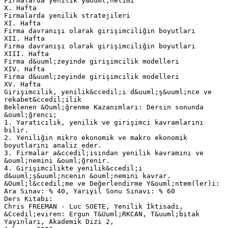
Firmalarda yenilik y&ouml;netimi
X. Hafta
Firmalarda yenilik stratejileri
XI. Hafta
Firma davranışı olarak girişimciliğin boyutları
XII. Hafta
Firma davranışı olarak girişimciliğin boyutları
XIII. Hafta
Firma d&uuml;zeyinde girişimcilik modelleri
XIV. Hafta
Firma d&uuml;zeyinde girişimcilik modelleri
XV. Hafta
Girişimcilik, yenilik&ccedil;i d&uuml;ş&uuml;nce ve
rekabet&ccedil;ilik
Beklenen &Ouml;ğrenme Kazanımları: Dersin sonunda
&ouml;ğrenci;
1. Yaratıcılık, yenilik ve girişimci kavramlarını
bilir.
2. Yeniliğin mikro ekonomik ve makro ekonomik
boyutlarını analiz eder.
3. Firmalar a&ccedil;ısından yenilik kavramını ve
&ouml;nemini &ouml;ğrenir.
4. Girişimcilikte yenilik&ccedil;i
d&uuml;ş&uuml;ncenin &ouml;nemini kavrar.
&Ouml;l&ccedil;me ve Değerlendirme Y&ouml;ntem(ler)i:
Ara Sınav: % 40, Yarıyıl Sonu Sınavı: % 60
Ders Kitabı:
Chris FREEMAN - Luc SOETE, Yenilik İktisadı,
&Ccedil;eviren: Ergun T&Uuml;RKCAN, T&uuml;bitak
Yayınları, Akademik Dizi 2,