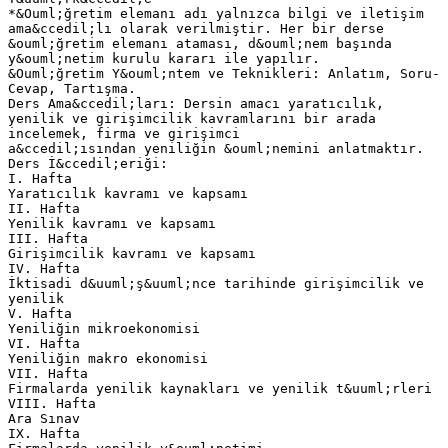
*&Ouml;ğretim elemanı adı yalnızca bilgi ve iletişim
ama&ccedil;lı olarak verilmiştir. Her bir derse
&ouml;ğretim elemanı ataması, d&ouml;nem başında
y&ouml;netim kurulu kararı ile yapılır.
&Ouml;ğretim Y&ouml;ntem ve Teknikleri: Anlatım, Soru-
Cevap, Tartışma.
Ders Ama&ccedil;ları: Dersin amacı yaratıcılık,
yenilik ve girişimcilik kavramlarını bir arada
incelemek, firma ve girişimci
a&ccedil;ısından yeniliğin &ouml;nemini anlatmaktır.
Ders İ&ccedil;eriği:
I. Hafta
Yaratıcılık kavramı ve kapsamı
II. Hafta
Yenilik kavramı ve kapsamı
III. Hafta
Girişimcilik kavramı ve kapsamı
IV. Hafta
İktisadi d&uuml;ş&uuml;nce tarihinde girişimcilik ve
yenilik
V. Hafta
Yeniliğin mikroekonomisi
VI. Hafta
Yeniliğin makro ekonomisi
VII. Hafta
Firmalarda yenilik kaynakları ve yenilik t&uuml;rleri
VIII. Hafta
Ara Sınav
IX. Hafta