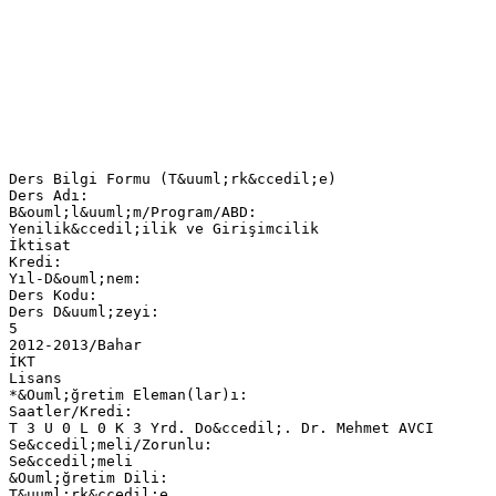
Ders Bilgi Formu (T&uuml;rk&ccedil;e)
Ders Adı:
B&ouml;l&uuml;m/Program/ABD:
Yenilik&ccedil;ilik ve Girişimcilik
İktisat
Kredi:
Yıl-D&ouml;nem:
Ders Kodu:
Ders D&uuml;zeyi:
5
2012-2013/Bahar
İKT
Lisans
*&Ouml;ğretim Eleman(lar)ı:
Saatler/Kredi:
T 3 U 0 L 0 K 3 Yrd. Do&ccedil;. Dr. Mehmet AVCI
Se&ccedil;meli/Zorunlu:
Se&ccedil;meli
&Ouml;ğretim Dili:
T&uuml;rk&ccedil;e