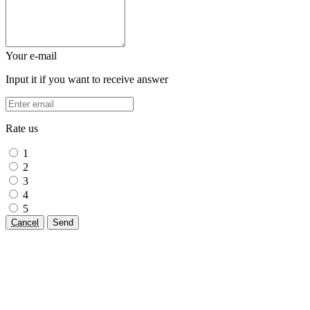
Your e-mail
Input it if you want to receive answer
Rate us
1
2
3
4
5
Cancel
Send