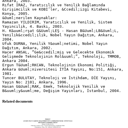
Ankara, 2003.
Rıfat İRAZ, Yaratıcılık ve Yenilik Bağlamında
Girişimcilik ve KOBİ’ler, &Ccedil;izgi Kitabevi,
Konya, 2005.
&Ouml;nerilen Kaynaklar:
Ramazan YILDIRIM, Yaratıcılık ve Yenilik, Sistem
Yayıncılık, 4. Baskı, 2003.
H. K&uuml;rşat G&Uuml;LEŞ - Hasan B&Uuml;LB&Uuml;L,
Yenilik&ccedil;ilik, Nobel Yayın Dağıtım, Ankara,
2004.
Ufuk DURNA, Yenilik Y&ouml;netimi, Nobel Yayın
Dağıtım, Ankara, 2002.
Hacer ANSAL, “Ge&ccedil;miş ve Gelecekte Ekonomik
Gelişmede Teknolojinin Rol&uuml;”, Teknoloji, TMMOB,
Ankara 2004.
Ergun T&Uuml;RKCAN, Teknolojinin Ekonomi Politiği,
Ankara &Uuml;niversitesi İTİA Yayını, No:151, Ankara,
1981.
Tuncer BULUTAY, Teknoloji ve İstihdam, DİE Yayını,
Yayın No: 2101, Ankara, 1996.
Hasan G&Uuml;RAK, Emek, Teknolojik Yenilik ve
Related documents