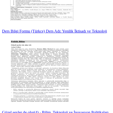
Ders Bilgi Formu (Türkçe) Ders Adı: Yenilik İktisadı ve Teknoloji
Güzel şeyler de olur(4) - Bilim, Teknoloji ve İnovasyon Politikaları