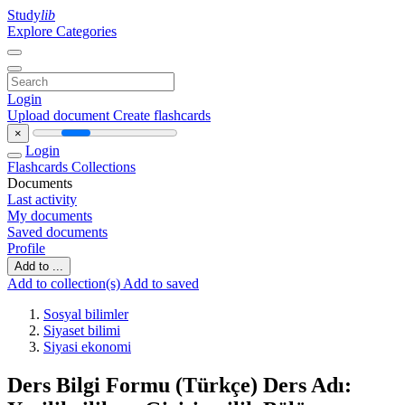
Study
lib
Explore Categories
Login
Upload document
Create flashcards
×
Login
Flashcards
Collections
Documents
Last activity
My documents
Saved documents
Profile
Add to ...
Add to collection(s)
Add to saved
Sosyal bilimler
Siyaset bilimi
Siyasi ekonomi
Ders Bilgi Formu (Türkçe) Ders Adı: