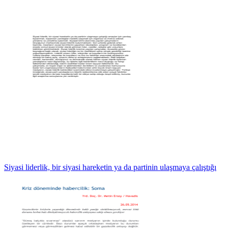
Siyasi liderlik, bir siyasi hareketin ya da partinin ulaşmaya çalıştığı