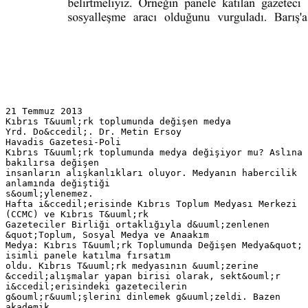
21 Temmuz 2013
Kıbrıs T&uuml;rk toplumunda değişen medya
Yrd. Do&ccedil;. Dr. Metin Ersoy
Havadis Gazetesi-Poli
Kıbrıs T&uuml;rk toplumunda medya değişiyor mu? Aslına
bakılırsa değişen
insanların alışkanlıkları oluyor. Medyanın habercilik
anlamında değiştiği
s&ouml;ylenemez.
Hafta i&ccedil;erisinde Kıbrıs Toplum Medyası Merkezi
(CCMC) ve Kıbrıs T&uuml;rk
Gazeteciler Birliği ortaklığıyla d&uuml;zenlenen
&quot;Toplum, Sosyal Medya ve Anaakım
Medya: Kıbrıs T&uuml;rk Toplumunda Değişen Medya&quot;
isimli panele katılma fırsatım
oldu. Kıbrıs T&uuml;rk medyasının &uuml;zerine
&ccedil;alışmalar yapan birisi olarak, sekt&ouml;r
i&ccedil;erisindeki gazetecilerin
g&ouml;r&uuml;şlerini dinlemek g&uuml;zeldi. Bazen
akademik