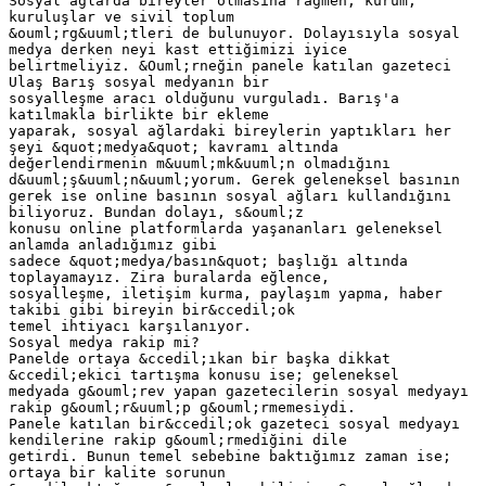
Sosyal ağlarda bireyler olmasına rağmen, kurum,
kuruluşlar ve sivil toplum
&ouml;rg&uuml;tleri de bulunuyor. Dolayısıyla sosyal
medya derken neyi kast ettiğimizi iyice
belirtmeliyiz. &Ouml;rneğin panele katılan gazeteci
Ulaş Barış sosyal medyanın bir
sosyalleşme aracı olduğunu vurguladı. Barış'a
katılmakla birlikte bir ekleme
yaparak, sosyal ağlardaki bireylerin yaptıkları her
şeyi &quot;medya&quot; kavramı altında
değerlendirmenin m&uuml;mk&uuml;n olmadığını
d&uuml;ş&uuml;n&uuml;yorum. Gerek geleneksel basının
gerek ise online basının sosyal ağları kullandığını
biliyoruz. Bundan dolayı, s&ouml;z
konusu online platformlarda yaşananları geleneksel
anlamda anladığımız gibi
sadece &quot;medya/basın&quot; başlığı altında
toplayamayız. Zira buralarda eğlence,
sosyalleşme, iletişim kurma, paylaşım yapma, haber
takibi gibi bireyin bir&ccedil;ok
temel ihtiyacı karşılanıyor.
Sosyal medya rakip mi?
Panelde ortaya &ccedil;ıkan bir başka dikkat
&ccedil;ekici tartışma konusu ise; geleneksel
medyada g&ouml;rev yapan gazetecilerin sosyal medyayı
rakip g&ouml;r&uuml;p g&ouml;rmemesiydi.
Panele katılan bir&ccedil;ok gazeteci sosyal medyayı
kendilerine rakip g&ouml;rmediğini dile
getirdi. Bunun temel sebebine baktığımız zaman ise;
ortaya bir kalite sorunun