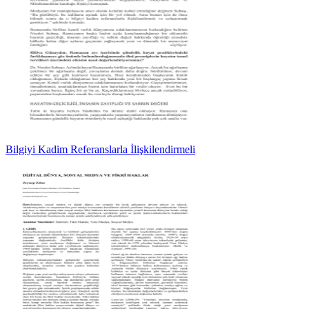
Bilgiyi Kadim Referanslarla İlişkilendirmeli