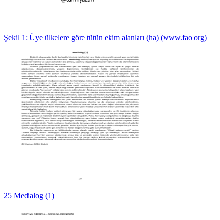
Şekil 1: Üye ülkelere göre tütün ekim alanları (ha) (www.fao.org)
25 Medialog (1)