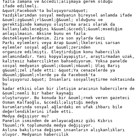
fazla zamana ve &ccedil;alışmaya gerek olduğu
ifade edilmeli.
&quot;Facebook'ta buluşuyoruz&quot;
Yazdıklarımdan sosyal medyanın bireysel anlamda ifade
&ouml;zg&uuml;rl&uuml;ğ&uuml; olduğunu ve
gerektiğinde kamuoyu oluşturma aracı olarak da
kullanılabileceğini k&uuml;&ccedil;&uuml;msediğim
anlaşılmasın. Aksine bunu en fazla
destekleyenlerdenim. Zira son aylarda Gezi
Parkı eylemleri veya Arap &uuml;lkelerini sarsan
eylemler sosyal ağlar &uuml;zerinden
organize edilmişti. Eleştirdiğim konu habercilik
anlamındadır. Yani kopyalayapıştır, araştırmadan uzak,
kalitesiz habercilikten bahsediyorum. Yoksa panelde
sosyal medyanın g&uuml;c&uuml;n&uuml; Ulaş Barış
g&uuml;zel ifade etti: &quot;Ya cenazelerde ya
d&uuml;ğ&uuml;nlerde ya da Facebook'ta
buluşuyoruz.&quot; İnsanları sosyalleştirme noktasında
bu
kadar etkisi olan bir iletişim aracının habercilere de
&ouml;nemli bir haber kaynağı
oluşturuyor. Bu konuda bir &ouml;rnek veren gazeteci
Osman Kalfaoğlu, &ccedil;alıştığı medya
kurumlarında sosyal ağlardaki en ufak ihbarı bile
değerlendiklerini ifade etti.
Medya değişiyor mu?
Panelin isminden de anlayacağımız gibi Kıbrıs
T&uuml;rk toplumunda medya değişiyor.
Aslına bakılırsa değişen insanların alışkanlıkları
oluyor. Medyanın habercilik