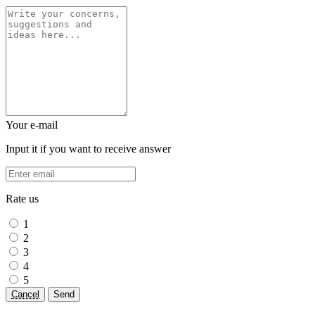
Your e-mail
Input it if you want to receive answer
Rate us
1
2
3
4
5
Cancel
Send