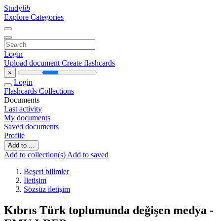
Study
lib
Explore Categories
Login
Upload document
Create flashcards
×
Login
Flashcards
Collections
Documents
Last activity
My documents
Saved documents
Profile
Add to ...
Add to collection(s)
Add to saved
Beşeri bilimler
İletişim
Sözsüz iletişim
Kıbrıs Türk toplumunda değişen medya -