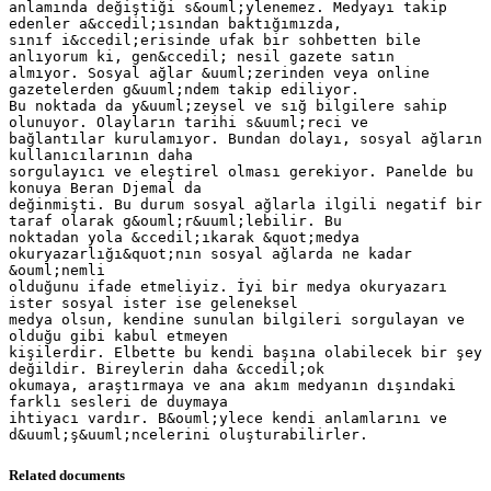
anlamında değiştiği s&ouml;ylenemez. Medyayı takip
edenler a&ccedil;ısından baktığımızda,
sınıf i&ccedil;erisinde ufak bir sohbetten bile
anlıyorum ki, gen&ccedil; nesil gazete satın
almıyor. Sosyal ağlar &uuml;zerinden veya online
gazetelerden g&uuml;ndem takip ediliyor.
Bu noktada da y&uuml;zeysel ve sığ bilgilere sahip
olunuyor. Olayların tarihi s&uuml;reci ve
bağlantılar kurulamıyor. Bundan dolayı, sosyal ağların
kullanıcılarının daha
sorgulayıcı ve eleştirel olması gerekiyor. Panelde bu
konuya Beran Djemal da
değinmişti. Bu durum sosyal ağlarla ilgili negatif bir
taraf olarak g&ouml;r&uuml;lebilir. Bu
noktadan yola &ccedil;ıkarak &quot;medya
okuryazarlığı&quot;nın sosyal ağlarda ne kadar
&ouml;nemli
olduğunu ifade etmeliyiz. İyi bir medya okuryazarı
ister sosyal ister ise geleneksel
medya olsun, kendine sunulan bilgileri sorgulayan ve
olduğu gibi kabul etmeyen
kişilerdir. Elbette bu kendi başına olabilecek bir şey
değildir. Bireylerin daha &ccedil;ok
okumaya, araştırmaya ve ana akım medyanın dışındaki
farklı sesleri de duymaya
ihtiyacı vardır. B&ouml;ylece kendi anlamlarını ve
Related documents