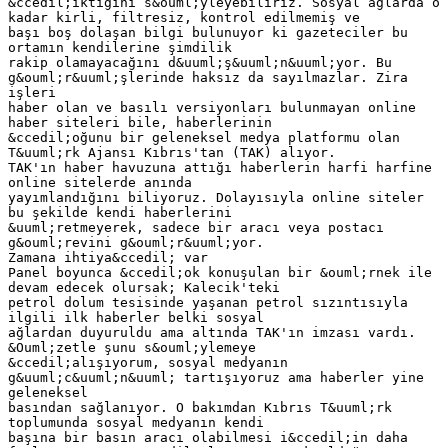
&ccedil;ıktığını s&ouml;yleyebiliriz. Sosyal ağlarda o
kadar kirli, filtresiz, kontrol edilmemiş ve
başı boş dolaşan bilgi bulunuyor ki gazeteciler bu
ortamın kendilerine şimdilik
rakip olamayacağını d&uuml;ş&uuml;n&uuml;yor. Bu
g&ouml;r&uuml;şlerinde haksız da sayılmazlar. Zira
işleri
haber olan ve basılı versiyonları bulunmayan online
haber siteleri bile, haberlerinin
&ccedil;oğunu bir geleneksel medya platformu olan
T&uuml;rk Ajansı Kıbrıs'tan (TAK) alıyor.
TAK'ın haber havuzuna attığı haberlerin harfi harfine
online sitelerde anında
yayımlandığını biliyoruz. Dolayısıyla online siteler
bu şekilde kendi haberlerini
&uuml;retmeyerek, sadece bir aracı veya postacı
g&ouml;revini g&ouml;r&uuml;yor.
Zamana ihtiya&ccedil; var
Panel boyunca &ccedil;ok konuşulan bir &ouml;rnek ile
devam edecek olursak; Kalecik'teki
petrol dolum tesisinde yaşanan petrol sızıntısıyla
ilgili ilk haberler belki sosyal
ağlardan duyuruldu ama altında TAK'ın imzası vardı.
&Ouml;zetle şunu s&ouml;ylemeye
&ccedil;alışıyorum, sosyal medyanın
g&uuml;c&uuml;n&uuml; tartışıyoruz ama haberler yine
geleneksel
basından sağlanıyor. O bakımdan Kıbrıs T&uuml;rk
toplumunda sosyal medyanın kendi
başına bir basın aracı olabilmesi i&ccedil;in daha