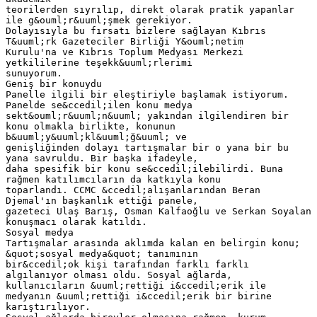
teorilerden sıyrılıp, direkt olarak pratik yapanlar
ile g&ouml;r&uuml;şmek gerekiyor.
Dolayısıyla bu fırsatı bizlere sağlayan Kıbrıs
T&uuml;rk Gazeteciler Birliği Y&ouml;netim
Kurulu'na ve Kıbrıs Toplum Medyası Merkezi
yetkililerine teşekk&uuml;rlerimi
sunuyorum.
Geniş bir konuydu
Panelle ilgili bir eleştiriyle başlamak istiyorum.
Panelde se&ccedil;ilen konu medya
sekt&ouml;r&uuml;n&uuml; yakından ilgilendiren bir
konu olmakla birlikte, konunun
b&uuml;y&uuml;kl&uuml;ğ&uuml; ve
genişliğinden dolayı tartışmalar bir o yana bir bu
yana savruldu. Bir başka ifadeyle,
daha spesifik bir konu se&ccedil;ilebilirdi. Buna
rağmen katılımcıların da katkıyla konu
toparlandı. CCMC &ccedil;alışanlarından Beran
Djemal'ın başkanlık ettiği panele,
gazeteci Ulaş Barış, Osman Kalfaoğlu ve Serkan Soyalan
konuşmacı olarak katıldı.
Sosyal medya
Tartışmalar arasında aklımda kalan en belirgin konu;
&quot;sosyal medya&quot; tanımının
bir&ccedil;ok kişi tarafından farklı farklı
algılanıyor olması oldu. Sosyal ağlarda,
kullanıcıların &uuml;rettiği i&ccedil;erik ile
medyanın &uuml;rettiği i&ccedil;erik bir birine
karıştırılıyor.