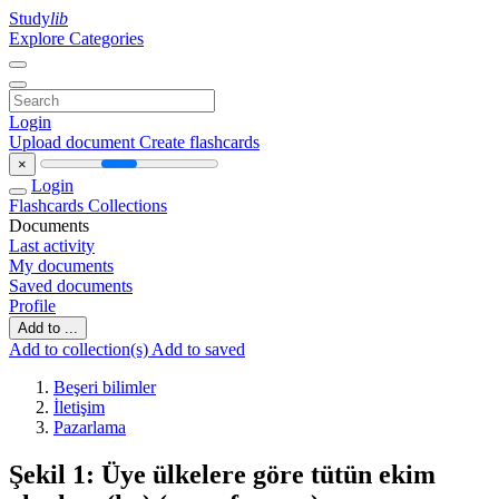
Study
lib
Explore Categories
Login
Upload document
Create flashcards
×
Login
Flashcards
Collections
Documents
Last activity
My documents
Saved documents
Profile
Add to ...
Add to collection(s)
Add to saved
Beşeri bilimler
İletişim
Pazarlama
Şekil 1: Üye ülkelere göre tütün ekim