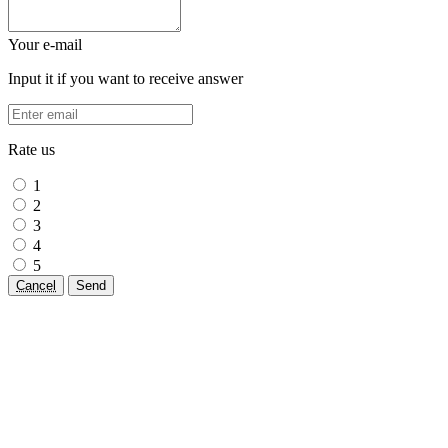
Your e-mail
Input it if you want to receive answer
Rate us
1
2
3
4
5
Cancel
Send