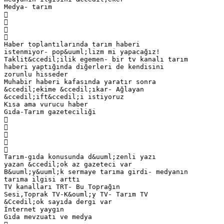
Medya- tarım




Haber toplantılarında tarım haberi
istenmiyor- pop&uuml;lizm mi yapacağız!
Taklit&ccedil;ilik egemen- bir tv kanalı tarım
haberi yaptığında diğerleri de kendisini
zorunlu hisseder
Muhabir haberi kafasında yaratır sonra
&ccedil;ekime &ccedil;ıkar- Ağlayan
&ccedil;ift&ccedil;i istiyoruz
Kısa ama vurucu haber
Gıda-Tarım gazeteciliği





Tarım-gıda konusunda d&uuml;zenli yazı
yazan &ccedil;ok az gazeteci var
B&uuml;y&uuml;k sermaye tarıma girdi- medyanın
tarıma ilgisi arttı
TV kanalları TRT- Bu Toprağın
Sesi,Toprak TV-K&ouml;y TV- Tarım TV
&Ccedil;ok sayıda dergi var
İnternet yaygın
Gıda mevzuatı ve medya