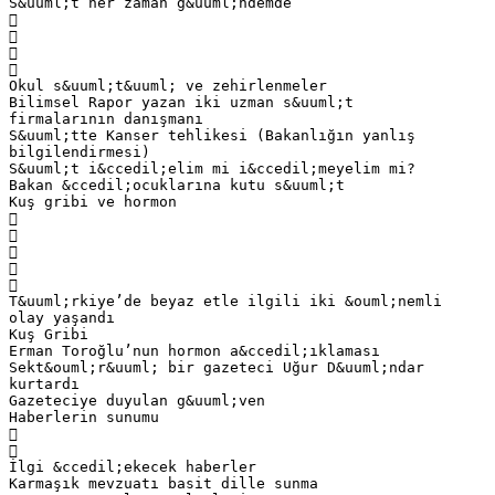
S&uuml;t her zaman g&uuml;ndemde




Okul s&uuml;t&uuml; ve zehirlenmeler
Bilimsel Rapor yazan iki uzman s&uuml;t
firmalarının danışmanı
S&uuml;tte Kanser tehlikesi (Bakanlığın yanlış
bilgilendirmesi)
S&uuml;t i&ccedil;elim mi i&ccedil;meyelim mi?
Bakan &ccedil;ocuklarına kutu s&uuml;t
Kuş gribi ve hormon





T&uuml;rkiye’de beyaz etle ilgili iki &ouml;nemli
olay yaşandı
Kuş Gribi
Erman Toroğlu’nun hormon a&ccedil;ıklaması
Sekt&ouml;r&uuml; bir gazeteci Uğur D&uuml;ndar
kurtardı
Gazeteciye duyulan g&uuml;ven
Haberlerin sunumu


İlgi &ccedil;ekecek haberler
Karmaşık mevzuatı basit dille sunma