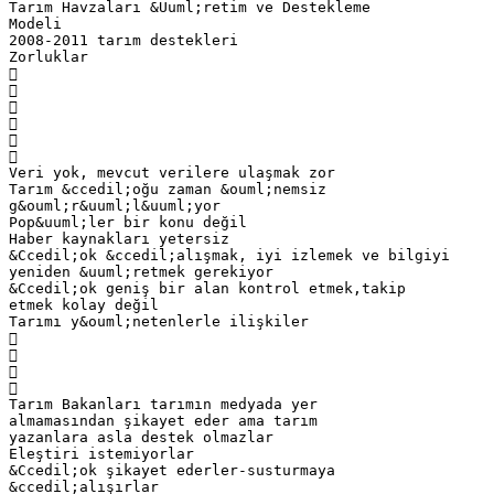
Tarım Havzaları &Uuml;retim ve Destekleme
Modeli
2008-2011 tarım destekleri
Zorluklar






Veri yok, mevcut verilere ulaşmak zor
Tarım &ccedil;oğu zaman &ouml;nemsiz
g&ouml;r&uuml;l&uuml;yor
Pop&uuml;ler bir konu değil
Haber kaynakları yetersiz
&Ccedil;ok &ccedil;alışmak, iyi izlemek ve bilgiyi
yeniden &uuml;retmek gerekiyor
&Ccedil;ok geniş bir alan kontrol etmek,takip
etmek kolay değil
Tarımı y&ouml;netenlerle ilişkiler




Tarım Bakanları tarımın medyada yer
almamasından şikayet eder ama tarım
yazanlara asla destek olmazlar
Eleştiri istemiyorlar
&Ccedil;ok şikayet ederler-susturmaya
&ccedil;alışırlar