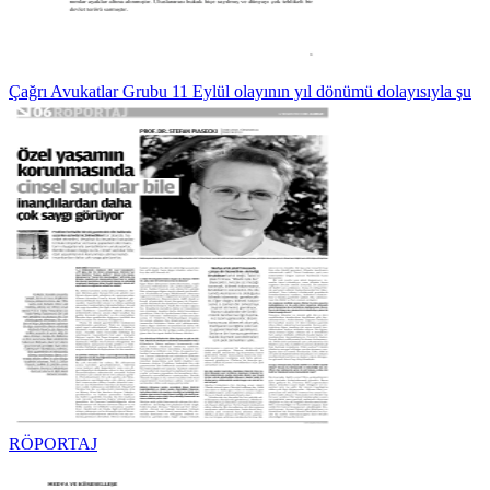
Çağrı Avukatlar Grubu 11 Eylül olayının yıl dönümü dolayısıyla şu
RÖPORTAJ