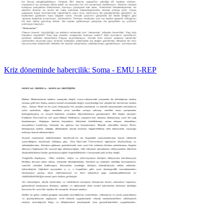
Kriz döneminde habercilik: Soma - EMU I-REP