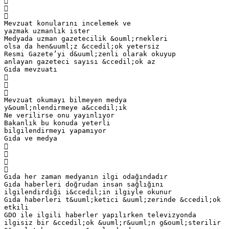



Mevzuat konularını incelemek ve
yazmak uzmanlık ister
Medyada uzman gazetecilik &ouml;rnekleri
olsa da hen&uuml;z &ccedil;ok yetersiz
Resmi Gazete’yi d&uuml;zenli olarak okuyup
anlayan gazeteci sayısı &ccedil;ok az
Gıda mevzuatı



Mevzuat okumayı bilmeyen medya
y&ouml;nlendirmeye a&ccedil;ık
Ne verilirse onu yayınlıyor
Bakanlık bu konuda yeterli
bilgilendirmeyi yapamıyor
Gıda ve medya




Gıda her zaman medyanın ilgi odağındadır
Gıda haberleri doğrudan insan sağlığını
ilgilendirdiği i&ccedil;in ilgiyle okunur
Gıda haberleri t&uuml;ketici &uuml;zerinde &ccedil;ok
etkili
GDO ile ilgili haberler yapılırken televizyonda
ilgisiz bir &ccedil;ok &uuml;r&uuml;n g&ouml;sterilir