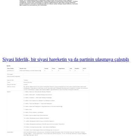
Siyasi liderlik, bir siyasi hareketin ya da partinin ulaşmaya çalıştığı