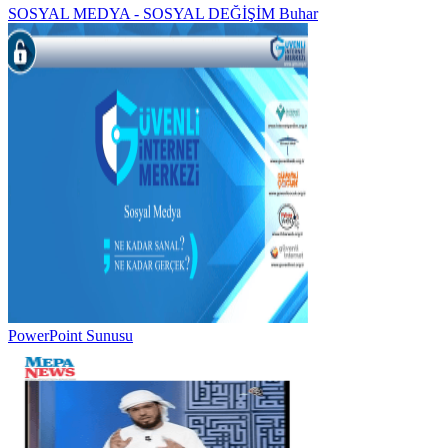
SOSYAL MEDYA - SOSYAL DEĞİŞİM Buhar
PowerPoint Sunusu