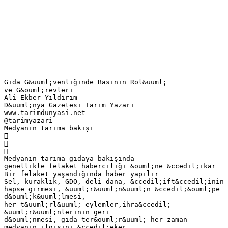
Gıda G&uuml;venliğinde Basının Rol&uuml;
ve G&ouml;revleri
Ali Ekber Yıldırım
D&uuml;nya Gazetesi Tarım Yazarı
www.tarimdunyasi.net
@tarimyazari
Medyanın tarıma bakışı



Medyanın tarıma-gıdaya bakışında
genellikle felaket haberciliği &ouml;ne &ccedil;ıkar
Bir felaket yaşandığında haber yapılır
Sel, kuraklık, GDO, deli dana, &ccedil;ift&ccedil;inin
hapse girmesi, &uuml;r&uuml;n&uuml;n &ccedil;&ouml;pe
d&ouml;k&uuml;lmesi,
her t&uuml;rl&uuml; eylemler,ihra&ccedil;
&uuml;r&uuml;nlerinin geri
d&ouml;nmesi, gıda ter&ouml;r&uuml; her zaman
medyanın ilgisini &ccedil;eker