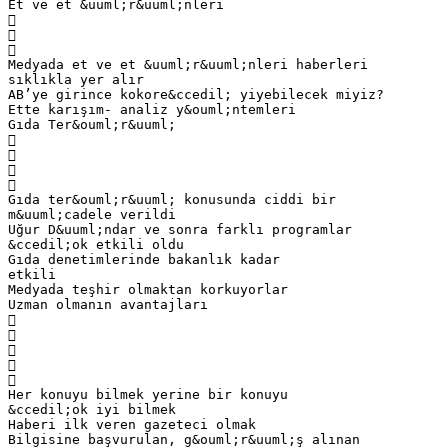
Et ve et &uuml;r&uuml;nleri



Medyada et ve et &uuml;r&uuml;nleri haberleri
sıklıkla yer alır
AB’ye girince kokore&ccedil; yiyebilecek miyiz?
Ette karışım- analiz y&ouml;ntemleri
Gıda Ter&ouml;r&uuml;




Gıda ter&ouml;r&uuml; konusunda ciddi bir
m&uuml;cadele verildi
Uğur D&uuml;ndar ve sonra farklı programlar
&ccedil;ok etkili oldu
Gıda denetimlerinde bakanlık kadar
etkili
Medyada teşhir olmaktan korkuyorlar
Uzman olmanın avantajları





Her konuyu bilmek yerine bir konuyu
&ccedil;ok iyi bilmek
Haberi ilk veren gazeteci olmak
Bilgisine başvurulan, g&ouml;r&uuml;ş alınan