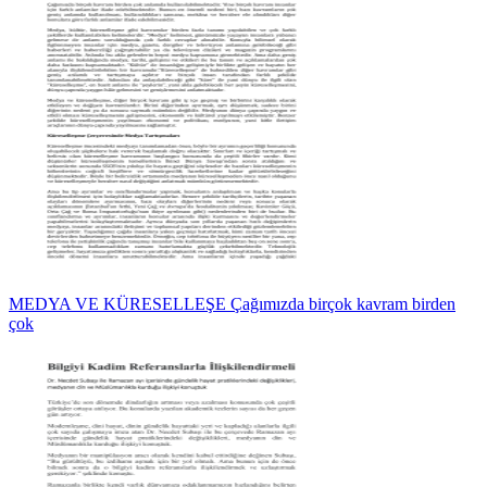
MEDYA VE KÜRESELLEŞE Çağımızda birçok kavram birden
çok