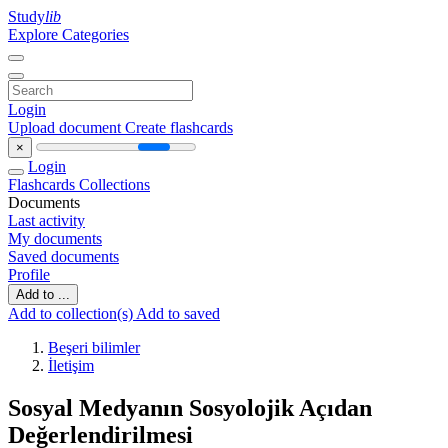
Study
lib
Explore Categories
Login
Upload document
Create flashcards
×
Login
Flashcards
Collections
Documents
Last activity
My documents
Saved documents
Profile
Add to ...
Add to collection(s)
Add to saved
Beşeri bilimler
İletişim
Sosyal Medyanın Sosyolojik Açıdan
Değerlendirilmesi