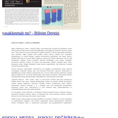
yasaklanmalı mı? - Bilişim Dergisi
SOSYAL MEDYA - SOSYAL DEĞİŞİM Buhar