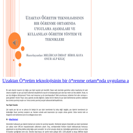
Uzaktan Ö*retim teknolojisinin bir ö*renme ortam*nda uygulama a