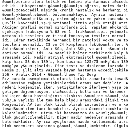
&uuml;zerine ileri tetkik ve tedavi planlanması i&ccedi
edildi. Hikayesinde g&ouml;ğ&uuml;s ağrısı, nefes darlı
&Ouml;zge&ccedil;mişinde kronik hastalık ve herhangi bi
&ouml;yk&uuml;s&uuml; bulunmamaktaydı. Ayrıca hastanın 
d&ouml;k&uuml;nt&uuml;, eklem ağrısı ve yakın zamanda s
QRS’li ka&ccedil;ış-junctional ritmin eşlik ettiği atri
Akciğer grafisi normal sınırlarda idi. Yapılan ekokardi
ejeksiyon fraksiyonu % 63 ve 1’ trik&uuml;spit yetmezli
metabolik testleri ve tiroid fonksiyon testleri normal 
idi. İdrar tetkikinde herhangi bir patoloji yoktu ve to
testleri normaldi. C3 ve C4 kompleman fakt&ouml;rler, A
Antin&uuml;kleer, Anti SSa, Anti SSb, ve anti n&ouml;tr
antikor normal idi. 24 saatlik holter tetkikinde kalp h
arasında idi. Nadir atriyal ekstrasistol g&ouml;zlendi.
kalp hızı 53 den 139’a, kan basıncı 125/75 mmHg’dan 139
mmHg’ya y&uuml;kseldi. Efor testi ve dinlenme fazında f
Resim 2. Elli altı yaşında bayan hastanın &ccedil;ekile
256 • Aralık 2014 • G&uuml;lhane Tıp Derg
Biz burada asemptomatik olarak farklı zamanlarda tesad&
edilmesine rağmen yetişkinlerdeki oranı net değildir. A
nedeni konjenital iken, yetişkinlerde ilerleyen yaşa ba
gelişen dejenerasyon, ila&ccedil; kullanımı ve koroner 
kollajen doku hastalığının ilişkisi &ouml;ne s&uuml;r&u
SSb/La varlığı ile tam kalp bloğu arasındaki ilişki tan
Konjenital AV tam blok tipik olarak intrauterin ve erke
tesad&uuml;fen tanı konabilir. Ayrıca &ccedil;ocuklarda
kalabilmektedir. Bizim iki hastamızda da &ouml;yk&uuml;
blok g&ouml;zlenebilir. Diğer nadir nedenler arasında r
bulunmaktadır. Ayrıca uyuşturucu madde kullanımıda atri
blok nedenleri arasında g&ouml;r&uuml;lmektedir. Olgula