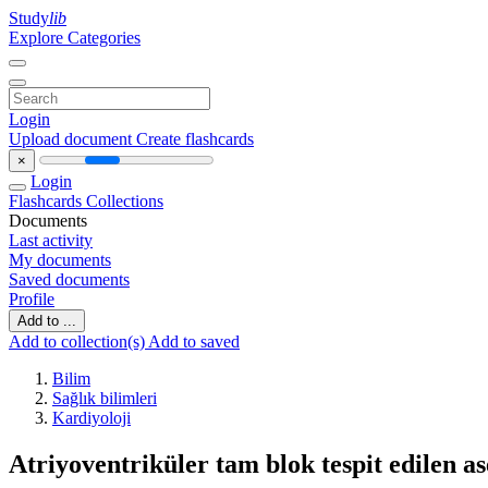
Study
lib
Explore Categories
Login
Upload document
Create flashcards
×
Login
Flashcards
Collections
Documents
Last activity
My documents
Saved documents
Profile
Add to ...
Add to collection(s)
Add to saved
Bilim
Sağlık bilimleri
Kardiyoloji
Atriyoventriküler tam blok tespit edilen a