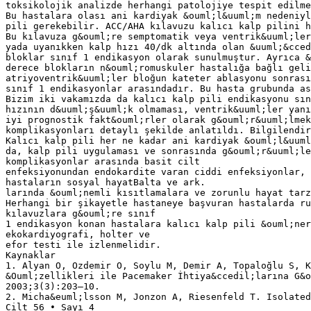
toksikolojik analizde herhangi patolojiye tespit edilme
Bu hastalara olası ani kardiyak &ouml;l&uuml;m nedeniyl
pili gerekebilir. ACC/AHA kılavuzu kalıcı kalp pilini h
Bu kılavuza g&ouml;re semptomatik veya ventrik&uuml;ler
yada uyanıkken kalp hızı 40/dk altında olan &uuml;&cced
bloklar sınıf 1 endikasyon olarak sunulmuştur. Ayrıca &
derece blokların n&ouml;romuskuler hastalığa bağlı geli
atriyoventrik&uuml;ler bloğun kateter ablasyonu sonrası
sınıf 1 endikasyonlar arasındadır. Bu hasta grubunda as
Bizim iki vakamızda da kalıcı kalp pili endikasyonu sın
hızının d&uuml;ş&uuml;k olmaması, ventrik&uuml;ler yanı
iyi prognostik fakt&ouml;rler olarak g&ouml;r&uuml;lmek
komplikasyonları detaylı şekilde anlatıldı. Bilgilendir
Kalıcı kalp pili her ne kadar ani kardiyak &ouml;l&uuml
da, kalp pili uygulaması ve sonrasında g&ouml;r&uuml;le
komplikasyonlar arasında basit cilt
enfeksiyonundan endokardite varan ciddi enfeksiyonlar, 
hastaların sosyal hayatBalta ve ark.
larında &ouml;nemli kısıtlamalara ve zorunlu hayat tarz
Herhangi bir şikayetle hastaneye başvuran hastalarda ru
kılavuzlara g&ouml;re sınıf
1 endikasyon konan hastalara kalıcı kalp pili &ouml;ner
ekokardiyografi, holter ve
efor testi ile izlenmelidir.
Kaynaklar
1. Alyan O, Ozdemir O, Soylu M, Demir A, Topaloğlu S, K
&Ouml;zellikleri ile Pacemaker İhtiya&ccedil;larına G&o
2003;3(3):203–10.
2. Micha&euml;lsson M, Jonzon A, Riesenfeld T. Isolated
Cilt 56 • Sayı 4