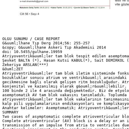
OLGU SUNUMU / CASE REPORT
G&uuml;lhane Tıp Derg 2014;56: 255-257
&copy; G&uuml;lhane Askeri Tıp Akademisi 2014
doi: 10.5455/gulhane.19959
Atriyoventrik&uuml;ler tam blok tespit edilen asemptoma
Şevket BALTA (*), Hasan Kutsi KABUL(*), Sait DEMİRKOL (
Zekeriya ARSLAN(***)
&Ouml;ZET
Atriyoventrik&uuml;ler tam blok iletim sisteminde fonks
bozukluklar sonucu atrium ve ventrik&uuml;l arasındaki 
gecikmesine bağlı olarak gelişen ritm bozukluğudur. Atr
konjenital ve kazanılmış olarak g&ouml;r&uuml;lebilir.
100 binde 2 ile 4 arasında değişmektedir. Biz de etyolo
asemptomatik AV tam blok vakasını tanımladık. Toplumda 
atriyoventrik&uuml;ler tam blok vakalarının tanınmasını
kalp pili uygulamalarının endikasyonları ve komplikasyo
Anahtar kelimeler: Asemptomatik; Atriyoventrik&uuml;ler
SUMMARY
Two cases of asymptomatic complete atrioventricular blo
Complete atrioventricular (AV) block is a delay or an i
transmission of an impulse from atria to ventricles du