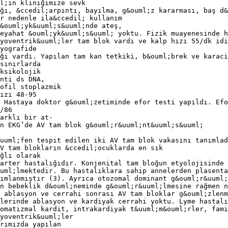
l;in kliniğimize sevk
ğı, &ccedil;arpıntı, bayılma, g&ouml;z kararması, baş d&
r nedenle ila&ccedil; kullanım
&ouml;yk&uuml;s&uuml;nde ateş,
eyahat &ouml;yk&uuml;s&uuml; yoktu. Fizik muayenesinde h
yoventrik&uuml;ler tam blok vardı ve kalp hızı 55/dk idi
yografide
ği vardı. Yapılan tam kan tetkiki, b&ouml;brek ve karaci
sınırlarda
ksikolojik
nti ds DNA,
ofil stoplazmik
ızı 48-95
 Hastaya doktor g&ouml;zetiminde efor testi yapıldı. Efo
/86
arklı bir at-
n EKG’de AV tam blok g&ouml;r&uuml;nt&uuml;s&uuml;
uuml;fen tespit edilen iki AV tam blok vakasını tanımlad
V tam blokların &ccedil;ocuklarda en sık
ğlı olarak
arter hastalığıdır. Konjenital tam bloğun etyolojisinde
uml;lmektedir. Bu hastalıklara sahip annelerden plasenta
ımlanmıştır (3). Ayrıca otozomal dominant g&ouml;r&uuml;
n bebeklik d&ouml;neminde g&ouml;r&uuml;lmesine rağmen n
 ablasyon ve cerrahi sonrası AV tam bloklar g&ouml;zlen
lerinde ablasyon ve kardiyak cerrahi yoktu. Lyme hastal
omatizmal kardit, intrakardiyak t&uuml;m&ouml;rler, fami
yoventrik&uuml;ler
rımızda yapılan