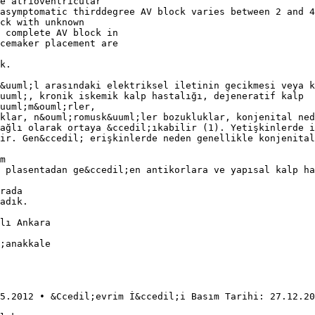
e atrioventricular
asymptomatic thirddegree AV block varies between 2 and 4
ck with unknown
 complete AV block in
cemaker placement are
k.
&uuml;l arasındaki elektriksel iletinin gecikmesi veya k
uuml;, kronik iskemik kalp hastalığı, dejeneratif kalp
uuml;m&ouml;rler,
klar, n&ouml;romusk&uuml;ler bozukluklar, konjenital ne
ağlı olarak ortaya &ccedil;ıkabilir (1). Yetişkinlerde i
ir. Gen&ccedil; erişkinlerde neden genellikle konjenital
m
 plasentadan ge&ccedil;en antikorlara ve yapısal kalp ha
rada
adık.
lı Ankara
;anakkale
5.2012 • &Ccedil;evrim İ&ccedil;i Basım Tarihi: 27.12.20