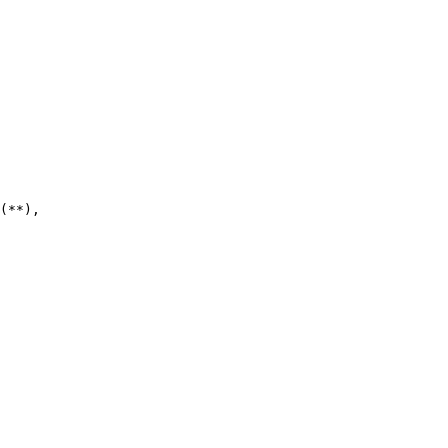
(**),