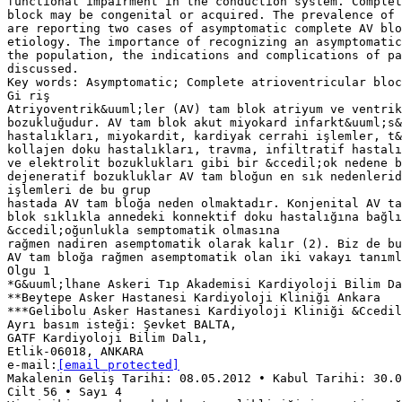
functional impairment in the conduction system. Complet
block may be congenital or acquired. The prevalence of 
are reporting two cases of asymptomatic complete AV blo
etiology. The importance of recognizing an asymptomatic
the population, the indications and complications of pa
discussed.
Key words: Asymptomatic; Complete atrioventricular bloc
Gi̇ riş
Atriyoventrik&uuml;ler (AV) tam blok atriyum ve ventrik
bozukluğudur. AV tam blok akut miyokard infarkt&uuml;s&
hastalıkları, miyokardit, kardiyak cerrahi işlemler, t&
kollajen doku hastalıkları, travma, infiltratif hastalı
ve elektrolit bozuklukları gibi bir &ccedil;ok nedene b
dejeneratif bozukluklar AV tam bloğun en sık nedenlerid
işlemleri de bu grup
hastada AV tam bloğa neden olmaktadır. Konjenital AV ta
blok sıklıkla annedeki konnektif doku hastalığına bağlı
&ccedil;oğunlukla semptomatik olmasına
rağmen nadiren asemptomatik olarak kalır (2). Biz de bu
AV tam bloğa rağmen asemptomatik olan iki vakayı tanıml
Olgu 1
*G&uuml;lhane Askeri Tıp Akademisi Kardiyoloji Bilim Da
**Beytepe Asker Hastanesi Kardiyoloji Kliniği Ankara
***Gelibolu Asker Hastanesi Kardiyoloji Kliniği &Ccedil
Ayrı basım isteği: Şevket BALTA,
GATF Kardiyoloji Bilim Dalı,
Etlik-06018, ANKARA
e-mail:
[email protected]
Makalenin Geliş Tarihi: 08.05.2012 • Kabul Tarihi: 30.0
Cilt 56 • Sayı 4