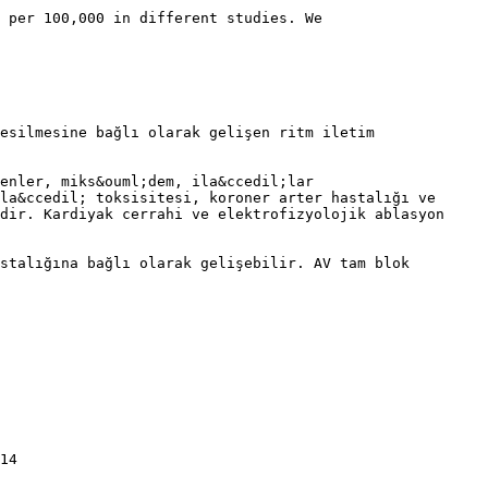
 per 100,000 in different studies. We
esilmesine bağlı olarak gelişen ritm iletim
denler, miks&ouml;dem, ila&ccedil;lar
la&ccedil; toksisitesi, koroner arter hastalığı ve
dir. Kardiyak cerrahi ve elektrofizyolojik ablasyon
stalığına bağlı olarak gelişebilir. AV tam blok
14