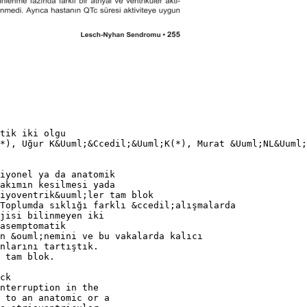
tik iki olgu
*), Uğur K&Uuml;&Ccedil;&Uuml;K(*), Murat &Uuml;NL&Uuml;
iyonel ya da anatomik
akımın kesilmesi yada
iyoventrik&uuml;ler tam blok
 Toplumda sıklığı farklı &ccedil;alışmalarda
jisi bilinmeyen iki
asemptomatik
n &ouml;nemini ve bu vakalarda kalıcı
nlarını tartıştık.
 tam blok.
ck
nterruption in the
e to an anatomic or a