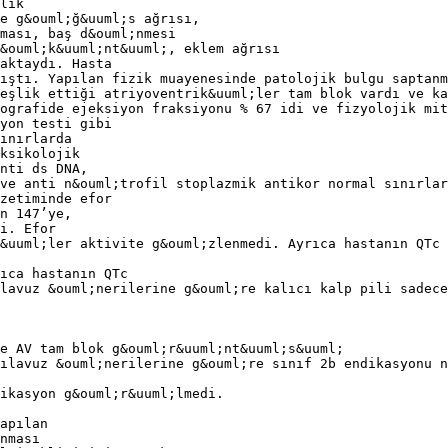
lık
e g&ouml;ğ&uuml;s ağrısı,
ması, baş d&ouml;nmesi
&ouml;k&uuml;nt&uuml;, eklem ağrısı
aktaydı. Hasta
ıştı. Yapılan fizik muayenesinde patolojik bulgu saptanm
eşlik ettiği atriyoventrik&uuml;ler tam blok vardı ve ka
ografide ejeksiyon fraksiyonu % 67 idi ve fizyolojik mit
yon testi gibi
ınırlarda
ksikolojik
nti ds DNA,
ve anti n&ouml;trofil stoplazmik antikor normal sınırlar
zetiminde efor
n 147’ye,
i. Efor
&uuml;ler aktivite g&ouml;zlenmedi. Ayrıca hastanın QTc 
ıca hastanın QTc
lavuz &ouml;nerilerine g&ouml;re kalıcı kalp pili sadece
de AV tam blok g&ouml;r&uuml;nt&uuml;s&uuml;
ılavuz &ouml;nerilerine g&ouml;re sınıf 2b endikasyonu n
ikasyon g&ouml;r&uuml;lmedi.
apılan
nması