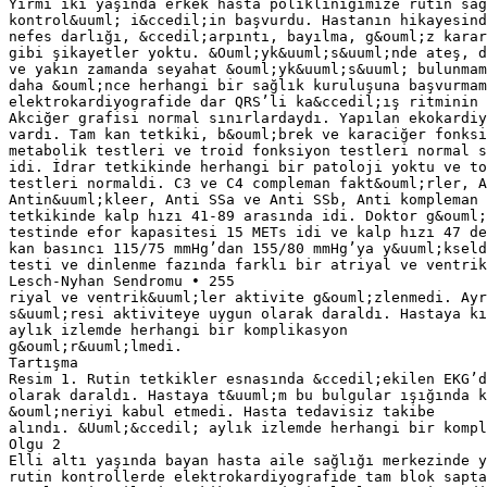
Yirmi iki yaşında erkek hasta polikliniğimize rutin sağ
kontrol&uuml; i&ccedil;in başvurdu. Hastanın hikayesind
nefes darlığı, &ccedil;arpıntı, bayılma, g&ouml;z karar
gibi şikayetler yoktu. &Ouml;yk&uuml;s&uuml;nde ateş, d
ve yakın zamanda seyahat &ouml;yk&uuml;s&uuml; bulunmam
daha &ouml;nce herhangi bir sağlık kuruluşuna başvurmam
elektrokardiyografide dar QRS’li ka&ccedil;ış ritminin 
Akciğer grafisi normal sınırlardaydı. Yapılan ekokardiy
vardı. Tam kan tetkiki, b&ouml;brek ve karaciğer fonksi
metabolik testleri ve troid fonksiyon testleri normal s
idi. İdrar tetkikinde herhangi bir patoloji yoktu ve to
testleri normaldi. C3 ve C4 compleman fakt&ouml;rler, A
Antin&uuml;kleer, Anti SSa ve Anti SSb, Anti kompleman 
tetkikinde kalp hızı 41-89 arasında idi. Doktor g&ouml;
testinde efor kapasitesi 15 METs idi ve kalp hızı 47 de
kan basıncı 115/75 mmHg’dan 155/80 mmHg’ya y&uuml;kseld
testi ve dinlenme fazında farklı bir atriyal ve ventrik
Lesch-Nyhan Sendromu • 255
riyal ve ventrik&uuml;ler aktivite g&ouml;zlenmedi. Ayr
s&uuml;resi aktiviteye uygun olarak daraldı. Hastaya kı
aylık izlemde herhangi bir komplikasyon
g&ouml;r&uuml;lmedi.
Tartışma
Resim 1. Rutin tetkikler esnasında &ccedil;ekilen EKG’
olarak daraldı. Hastaya t&uuml;m bu bulgular ışığında k
&ouml;neriyi kabul etmedi. Hasta tedavisiz takibe
alındı. &Uuml;&ccedil; aylık izlemde herhangi bir kompl
Olgu 2
Elli altı yaşında bayan hasta aile sağlığı merkezinde y
rutin kontrollerde elektrokardiyografide tam blok sapta