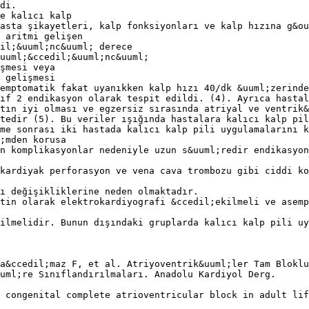
di.
e kalıcı kalp
asta şikayetleri, kalp fonksiyonları ve kalp hızına g&ou
 aritmi gelişen
il;&uuml;nc&uuml; derece
uuml;&ccedil;&uuml;nc&uuml;
şmesi veya
 gelişmesi
emptomatik fakat uyanıkken kalp hızı 40/dk &uuml;zerinde
ıf 2 endikasyon olarak tespit edildi. (4). Ayrıca hastal
tın iyi olması ve egzersiz sırasında atriyal ve ventrik&
tedir (5). Bu veriler ışığında hastalara kalıcı kalp pil
me sonrası iki hastada kalıcı kalp pili uygulamalarını k
;mden korusa
n komplikasyonlar nedeniyle uzun s&uuml;redir endikasyon
kardiyak perforasyon ve vena cava trombozu gibi ciddi ko
ı değişikliklerine neden olmaktadır.
tin olarak elektrokardiyografi &ccedil;ekilmeli ve asemp
ilmelidir. Bunun dışındaki gruplarda kalıcı kalp pili uy
a&ccedil;maz F, et al. Atriyoventrik&uuml;ler Tam Bloklu
uml;re Sınıflandırılmaları. Anadolu Kardiyol Derg.
 congenital complete atrioventricular block in adult lif