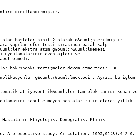
ml;re sınıflandırmıştır.
 olan hastalar sınıf 2 olarak g&ouml;sterilmiştir.
ara yapılan efor testi sırasında bazal kalp
uuml;ler ekstra atım g&ouml;r&uuml;lmemesi
i uygulamalarının avantajları ve
abul etmedi.
lar hakkındaki tartışmalar devam etmektedir. Bu
mplikasyonlar g&ouml;r&uuml;lmektedir. Ayrıca bu işlem
tomatik atriyoventrik&uuml;ler tam blok tanısı konan ve
gulamasını kabul etmeyen hastalar rutin olarak yıllık
 Hastaların Etiyolojik, Demografik, Klinik
e. A prospective study. Circulation. 1995;92(3):442–9.