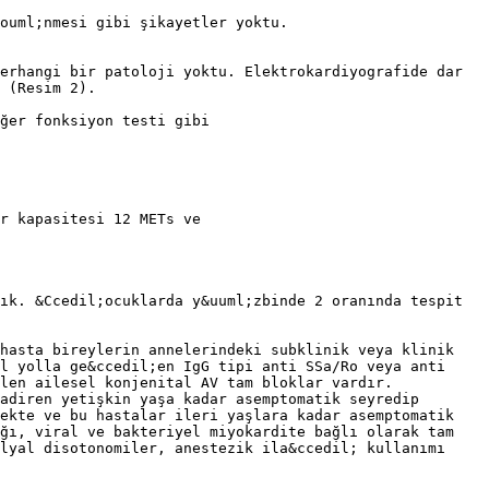
ouml;nmesi gibi şikayetler yoktu.
erhangi bir patoloji yoktu. Elektrokardiyografide dar
 (Resim 2).
ğer fonksiyon testi gibi
r kapasitesi 12 METs ve
ık. &Ccedil;ocuklarda y&uuml;zbinde 2 oranında tespit
 hasta bireylerin annelerindeki subklinik veya klinik
l yolla ge&ccedil;en IgG tipi anti SSa/Ro veya anti
len ailesel konjenital AV tam bloklar vardır.
adiren yetişkin yaşa kadar asemptomatik seyredip
mekte ve bu hastalar ileri yaşlara kadar asemptomatik
ığı, viral ve bakteriyel miyokardite bağlı olarak tam
lyal disotonomiler, anestezik ila&ccedil; kullanımı