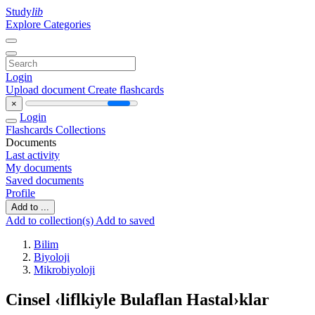
Study
lib
Explore Categories
Login
Upload document
Create flashcards
×
Login
Flashcards
Collections
Documents
Last activity
My documents
Saved documents
Profile
Add to ...
Add to collection(s)
Add to saved
Bilim
Biyoloji
Mikrobiyoloji
Cinsel ‹liflkiyle Bulaflan Hastal›klar