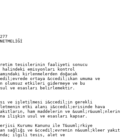
l;m sonu&ccedil;larına g&ouml;re kısa vadeli sınır değerlerin en az on beş g&uuml;n aşıldığı yerleri, ee) Kritik Meteorolojik Şartlar: Atmosferde alt sınırı yerden yedi y&uuml;z metre veya daha az y&uuml;ksekte olan enversiyon tabakasında hava sıcaklığının en az 2&deg;C/100 m arttığıve yerden 10 m. y&uuml;kseklikte &ouml;l&ccedil;&uuml;len r&uuml;zgar hızının on iki saatlik ortalamada 1,5 m/s den az olduğu kritik meteorolojik durumu, ff) K&uuml;k&uuml;rt Giderme Oranı (Yakma tesisleri i&ccedil;in) : Yakma tesisin