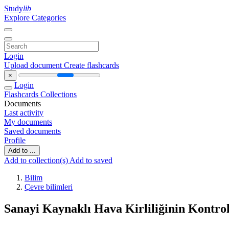
Study
lib
Explore Categories
Login
Upload document
Create flashcards
×
Login
Flashcards
Collections
Documents
Last activity
My documents
Saved documents
Profile
Add to ...
Add to collection(s)
Add to saved
Bilim
Çevre bilimleri
Sanayi Kaynaklı Hava Kirliliğinin Kontro