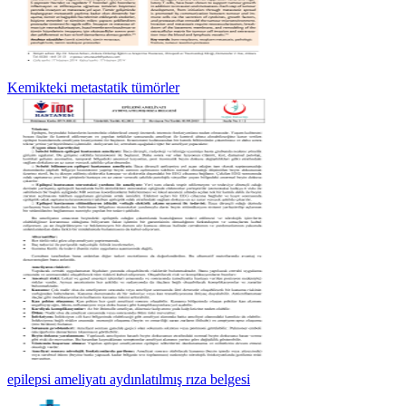
Kemikteki metastatik tümörler
epilepsi ameliyatı aydınlatılmış rıza belgesi