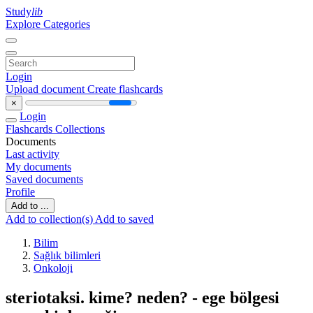
Study
lib
Explore Categories
Login
Upload document
Create flashcards
×
Login
Flashcards
Collections
Documents
Last activity
My documents
Saved documents
Profile
Add to ...
Add to collection(s)
Add to saved
Bilim
Sağlık bilimleri
Onkoloji
steriotaksi. kime? neden? - ege bölgesi