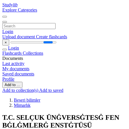
Study
lib
Explore Categories
Login
Upload document
Create flashcards
×
Login
Flashcards
Collections
Documents
Last activity
My documents
Saved documents
Profile
Add to ...
Add to collection(s)
Add to saved
Beşeri bilimler
Mimarlık
T.C. SELÇUK ÜNĠVERSĠTESĠ FEN
BĠLĠMLERĠ ENSTĠTÜSÜ