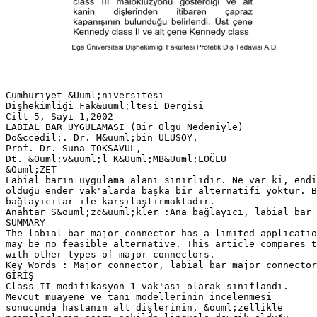
Cumhuriyet &Uuml;niversitesi
Dişhekimliği Fak&uuml;ltesi Dergisi
Cilt 5, Sayı 1,2002
LABİAL BAR UYGULAMASI (Bir Olgu Nedeniyle)
Do&ccedil;. Dr. M&uuml;bin ULUSOY,
Prof. Dr. Suna TOKSAVUL,
Dt. &Ouml;v&uuml;l K&Uuml;MB&Uuml;LOĞLU
&Ouml;ZET
Labial barın uygulama alanı sınırlıdır. Ne var ki, endi
olduğu ender vak'alarda başka bir alternatifi yoktur. B
bağlayıcılar ile karşılaştırmaktadır.
Anahtar S&ouml;zc&uuml;kler :Ana bağlayıcı, labial bar
SUMMARY
The labial bar major connector has a limited applicatio
may be no feasible alternative. This article compares t
with other types of major conneclors.
Key Words : Major connector, labial bar major connector
GİRİŞ
Class II modifikasyon 1 vak'ası olarak sınıflandı.
Mevcut muayene ve tanı modellerinin incelenmesi
sonucunda hastanın alt dişlerinin, &ouml;zellikle