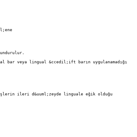
l;ene
undurulur.
ual bar veya lingual &ccedil;ift barın uygulanamadığı
işlerin ileri d&uuml;zeyde linguale eğik olduğu