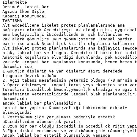
İzlenmekte
Resim 6. Labial Bar
Ağızda İken Dişler
Kapanış Konumunda.
TARTIŞMA
Alt &ccedil;ene iskelet protez planlamalarında ana
bağlayıcı olarak &ccedil;eşit az olduğu gibi, uygulamal
ana bağlayıcıları i&ccedil;inde en sık kullanılan ve
vak'alara g&ouml;re uyum g&ouml;steren lingual bardır. 
barın ise ancak &ccedil;ok kısıtlı olgularda kullanımı 
Alt iskelet protez planlamalarında ana bağlayıcı se&cce
plak, labial bar ve lingual &ccedil;ift barın bir modif
Anatomik koşulların elverdiği durumlarda, pek &ccedil;o
vak'ada lingual bar uygulaması konusunda, hemen hemen t
durumlar ise;
1.&Ouml;n dişlerin ve yan dişlerin aşırı derecede
linguale devrik olduğu
2. Ağız tabanı mesafesinin yetersiz olduğu (78 mm'nin a
S.Opere edilemeyen lingual torus veya ekzostosların var
Torusları &ccedil;ok b&uuml;y&uuml;k olmadığı ve ağız t
mesafesinin yetersizliğinde lingual plak planlanabilir.
durumlarda
ancak labial bar planlanabilir.1
Labial bar yapısal &ouml;zelliği bakımından dikkate
alındığında;
1.Vestib&uuml;lde yer alması nedeniyle estetik
a&ccedil;ıdan olumsuzluk yaratır
2.Uzun bir bar olduğu i&ccedil;in &ccedil;ok rijit yapı
3.Eğer dikkat edilmezse ve vestib&uuml;lde r&ouml;lyef
Ancak labial bar estetik olumsuzluğu yanında