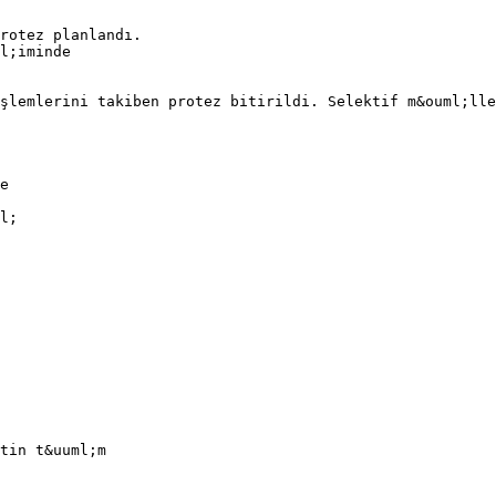
rotez planlandı.
l;iminde
şlemlerini takiben protez bitirildi. Selektif m&ouml;lle
e
l;
tin t&uuml;m