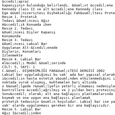
&ccedil;apraz
kapanışının bulunduğu belirlendi. &Uuml;st &ccedil;ene
Kennedy class II ve alt &ccedil;ene Kennedy class
Ege &Uuml;niversitesi Dişhekimliği Fak&uuml;ltesi Prote
Resim 1. Protetik
Tedavi &Ouml;ncesi Ağız
A&ccedil;ık Konumda iken
Resim 2. Tedavi
&Ouml;ncesi Dişler Kapanış
Konumunda
Resim 3. Tedavi
&Ouml;ncesi Labial Bar
Uygulanan Alt-&Ccedil;enede
Dişlerin, Konumları
İzlenmekte
Resim 4. Labial Bar
Al&ccedil;ı Model &Uuml;zerinde
CİLT: 5, SAYI: 1
C.&Uuml;. DİŞHEKİMLİĞİ FAK&Uuml;LTESİ DERGİSİ 2002
Labial bar uyguladığımız bu vak' ada bar yapısal olarak
i&ccedil;in hasta estetik y&ouml;nden etkilenmediğini i
noktada vuruk oluşmuş, muhtemelen barı altında
o b&ouml;lgede r&ouml;lyefin yeterli olmaması nedeniyle
kontrollere &ccedil;ağrılmış ve 2 yıldan beri protezin
Sonu&ccedil; olarak; alt ana bağlayıcı planlamalarında 
koymak ve ona uygun ana bağlayıcı planlamak
protetik tedavinin &ouml;n koşuludur. Labial bar ise ya
vak' alarda uygulanması gereken bir ana bağlayıcıdır.
Resim 5. Labial Bar
Ağız İ&ccedil;inden