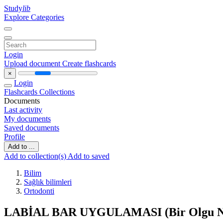
Study
lib
Explore Categories
Login
Upload document
Create flashcards
×
Login
Flashcards
Collections
Documents
Last activity
My documents
Saved documents
Profile
Add to ...
Add to collection(s)
Add to saved
Bilim
Sağlık bilimleri
Ortodonti
LABİAL BAR UYGULAMASI (Bir Olgu Ne