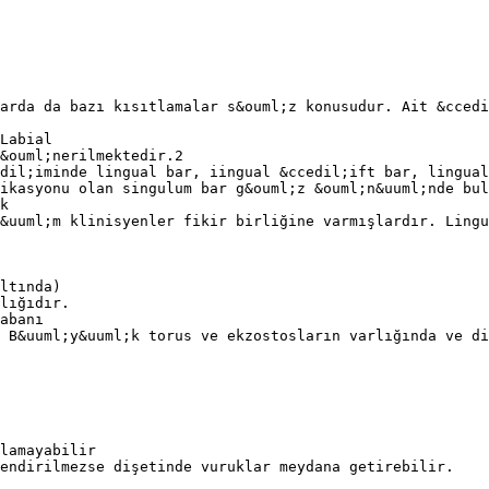
arda da bazı kısıtlamalar s&ouml;z konusudur. Ait &ccedi
Labial
&ouml;nerilmektedir.2
dil;iminde lingual bar, iingual &ccedil;ift bar, lingual
ikasyonu olan singulum bar g&ouml;z &ouml;n&uuml;nde bul
k
&uuml;m klinisyenler fikir birliğine varmışlardır. Ling
ltında)
lığıdır.
abanı
 B&uuml;y&uuml;k torus ve ekzostosların varlığında ve d
lamayabilir
lendirilmezse dişetinde vuruklar meydana getirebilir.