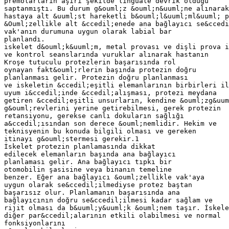
premolarların aşırı şekilde linguale devrik olduğu
saptanmıştı. Bu durum g&ouml;z &ouml;n&uuml;ne alınarak
hastaya alt &uuml;st hareketli b&ouml;l&uuml;ml&uuml; p
&Ouml;zellikle alt &ccedil;enede ana bağlayıcı se&ccedi
vak'anın durumuna uygun olarak labial bar
planlandı.
iskelet d&ouml;k&uuml;m, metal provası ve dişli prova i
ve kontrol seanslarında vuruklar alınarak hastanın
Kroşe tutuculu protezlerin başarısında rol
oynayan fakt&ouml;rlerin başında protezin doğru
planlanması gelir. Protezin doğru planlanması
ve iskeletin &ccedil;eşitli elemanlarının birbirleri il
uyum i&ccedil;inde &ccedil;alışması, protezi meydana
getiren &ccedil;eşitli unsurların, kendine &ouml;zg&uum
g&ouml;revlerini yerine getirebilmesi, gerek protezin
retansiyonu, gerekse canlı dokuların sağlığı
a&ccedil;ısından son derece &ouml;nemlidir. Hekim ve
teknisyenin bu konuda bilgili olması ve gereken
itinayı g&ouml;stermesi gerekir.1
İskelet protezin planlamasında dikkat
edilecek elemanların başında ana bağlayıcı
planlaması gelir. Ana bağlayıcı tıpkı bir
otomobilin şasisine veya binanın temeline
benzer. Eğer ana bağlayıcı &ouml;zellikle vak'aya
uygun olarak se&ccedil;ilmediyse protez baştan
başarısız olur. Planlamanın başarısında ana
bağlayıcının doğru se&ccedil;ilmesi kadar sağlam ve
rijit olması da b&uuml;y&uuml;k &ouml;nem taşır. İskele
diğer par&ccedil;alarının etkili olabilmesi ve normal
fonksiyonlarını