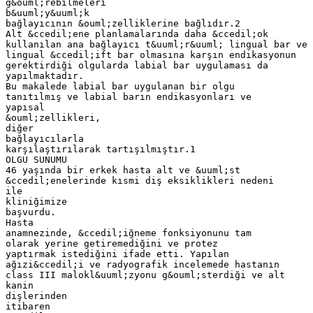
g&ouml;rebilmeleri
b&uuml;y&uuml;k
bağlayıcının &ouml;zelliklerine bağlıdır.2
Alt &ccedil;ene planlamalarında daha &ccedil;ok
kullanılan ana bağlayıcı t&uuml;r&uuml; lingual bar ve
lingual &ccedil;ift bar olmasına karşın endikasyonun
gerektirdiği olgularda labial bar uygulaması da
yapılmaktadır.
Bu makalede labial bar uygulanan bir olgu
tanıtılmış ve labial barın endikasyonları ve
yapısal
&ouml;zellikleri,
diğer
bağlayıcılarla
karşılaştırılarak tartışılmıştır.1
OLGU SUNUMU
46 yaşında bir erkek hasta alt ve &uuml;st
&ccedil;enelerinde kısmi diş eksiklikleri nedeni
ile
kliniğimize
başvurdu.
Hasta
anamnezinde, &ccedil;iğneme fonksiyonunu tam
olarak yerine getiremediğini ve protez
yaptırmak istediğini ifade etti. Yapılan
ağızi&ccedil;i ve radyografik incelemede hastanın
class III malokl&uuml;zyonu g&ouml;sterdiği ve alt
kanin
dişlerinden
itibaren