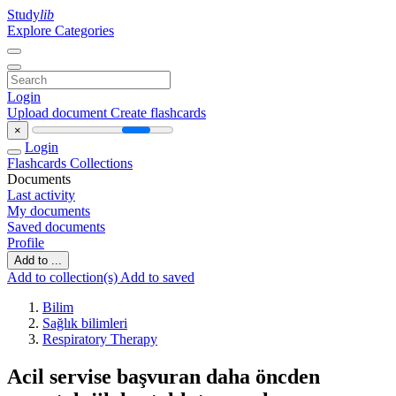
Study
lib
Explore Categories
Login
Upload document
Create flashcards
×
Login
Flashcards
Collections
Documents
Last activity
My documents
Saved documents
Profile
Add to ...
Add to collection(s)
Add to saved
Bilim
Sağlık bilimleri
Respiratory Therapy
Acil servise başvuran daha öncden