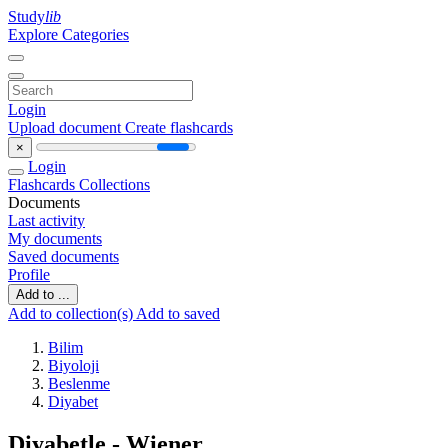
Study
lib
Explore Categories
Login
Upload document
Create flashcards
×
Login
Flashcards
Collections
Documents
Last activity
My documents
Saved documents
Profile
Add to ...
Add to collection(s)
Add to saved
Bilim
Biyoloji
Beslenme
Diyabet
Diyabetle - Wiener