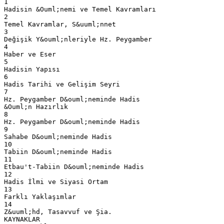
1
Hadisin &Ouml;nemi ve Temel Kavramları
2
Temel Kavramlar, S&uuml;nnet
3
Değişik Y&ouml;nleriyle Hz. Peygamber
4
Haber ve Eser
5
Hadisin Yapısı
6
Hadis Tarihi ve Gelişim Seyri
7
Hz. Peygamber D&ouml;neminde Hadis
&Ouml;n Hazırlık
8
Hz. Peygamber D&ouml;neminde Hadis
9
Sahabe D&ouml;neminde Hadis
10
Tabiin D&ouml;neminde Hadis
11
Etbau't-Tabiin D&ouml;neminde Hadis
12
Hadis İlmi ve Siyasi Ortam
13
Farklı Yaklaşımlar
14
Z&uuml;hd, Tasavvuf ve Şia.
KAYNAKLAR