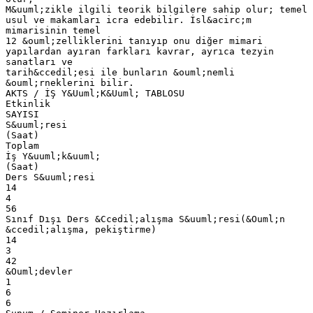
M&uuml;zikle ilgili teorik bilgilere sahip olur; temel
usul ve makamları icra edebilir. İsl&acirc;m
mimarisinin temel
12 &ouml;zelliklerini tanıyıp onu diğer mimari
yapılardan ayıran farkları kavrar, ayrıca tezyin
sanatları ve
tarih&ccedil;esi ile bunların &ouml;nemli
&ouml;rneklerini bilir.
AKTS / İŞ Y&Uuml;K&Uuml; TABLOSU
Etkinlik
SAYISI
S&uuml;resi
(Saat)
Toplam
İş Y&uuml;k&uuml;
(Saat)
Ders S&uuml;resi
14
4
56
Sınıf Dışı Ders &Ccedil;alışma S&uuml;resi(&Ouml;n
&ccedil;alışma, pekiştirme)
14
3
42
&Ouml;devler
1
6
6