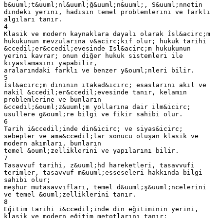
b&uuml;t&uuml;nl&uuml;ğ&uuml;n&uuml;, S&uuml;nnetin
dindeki yerini, hadisin temel problemlerini ve farklı
algıları tanır.
4
Klasik ve modern kaynaklara dayalı olarak İsl&acirc;m
hukukunun mevzularına v&acirc;kıf olur; hukuk tarihi
&ccedil;er&ccedil;evesinde İsl&acirc;m hukukunun
yerini kavrar; onun diğer hukuk sistemleri ile
kıyaslamasını yapabilir,
aralarındaki farklı ve benzer y&ouml;nleri bilir.
5
İsl&acirc;m dininin itakad&icirc; esaslarını akıl ve
nakil &ccedil;er&ccedil;evesinde tanır, kelamın
problemlerine ve bunların
&ccedil;&ouml;z&uuml;m yollarına dair ilm&icirc;
usullere g&ouml;re bilgi ve fikir sahibi olur.
6
Tarih i&ccedil;inde din&icirc; ve siyas&icirc;
sebepler ve ama&ccedil;lar sonucu oluşan klasik ve
modern akımları, bunların
temel &ouml;zelliklerini ve yapılarını bilir.
7
Tasavvuf tarihi, z&uuml;hd hareketleri, tasavvufi
terimler, tasavvuf m&uuml;esseseleri hakkında bilgi
sahibi olur;
meşhur mutasavvıfları, temel d&uuml;ş&uuml;ncelerini
ve temel &ouml;zelliklerini tanır.
8
Eğitim tarihi i&ccedil;inde din eğitiminin yerini,
klasik ve modern eğitim metotlarını tanır;