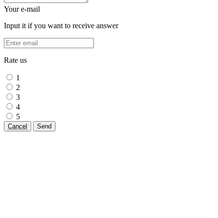
Your e-mail
Input it if you want to receive answer
Rate us
1
2
3
4
5
Cancel
Send