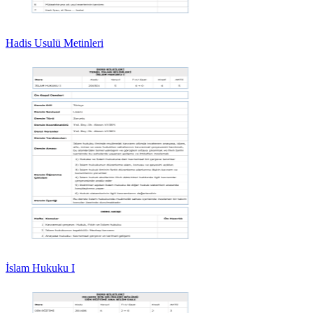
Hadis Usulü Metinleri
İslam Hukuku I