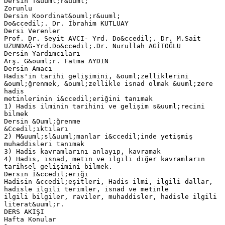
Dersin T&uuml;r&uuml;
Zorunlu
Dersin Koordinat&ouml;r&uuml;
Do&ccedil;. Dr. İbrahim KUTLUAY
Dersi Verenler
Prof. Dr. Seyit AVCI- Yrd. Do&ccedil;. Dr. M.Sait
UZUNDAĞ-Yrd.Do&ccedil;.Dr. Nurullah AGİTOĞLU
Dersin Yardımcıları
Arş. G&ouml;r. Fatma AYDIN
Dersin Amacı
Hadis'in tarihi gelişimini, &ouml;zelliklerini
&ouml;ğrenmek, &ouml;zellikle isnad olmak &uuml;zere
hadis
metinlerinin i&ccedil;eriğini tanımak
1) Hadis ilminin tarihini ve gelişim s&uuml;recini
bilmek
Dersin &Ouml;ğrenme
&Ccedil;ıktıları
2) M&uuml;sl&uuml;manlar i&ccedil;inde yetişmiş
muhaddisleri tanımak
3) Hadis kavramlarını anlayıp, kavramak
4) Hadis, isnad, metin ve ilgili diğer kavramların
tarihsel gelişimini bilmek.
Dersin İ&ccedil;eriği
Hadisin &ccedil;eşitleri, Hadis ilmi, ilgili dallar,
hadisle ilgili terimler, isnad ve metinle
ilgili bilgiler, raviler, muhaddisler, hadisle ilgili
literat&uuml;r.
DERS AKIŞI
Hafta Konular