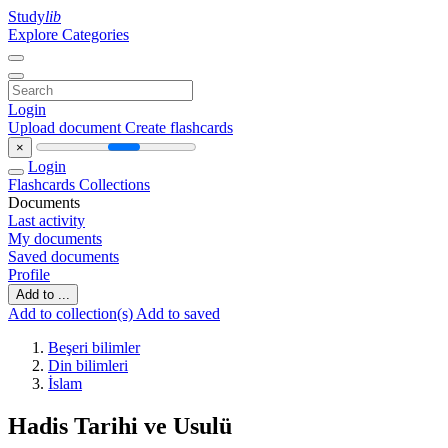
Study
lib
Explore Categories
Login
Upload document
Create flashcards
×
Login
Flashcards
Collections
Documents
Last activity
My documents
Saved documents
Profile
Add to ...
Add to collection(s)
Add to saved
Beşeri bilimler
Din bilimleri
İslam
Hadis Tarihi ve Usulü