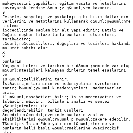
mukayesesini yapabilir, eğitim vasıta ve metotlarını
kavrayarak kendine &ouml;z g&uuml;ven kazanır.
9
Felsefe, sosyoloji ve psikoloji gibi bilim dallarının
verilerini ve metotlarını kullanarak d&uuml;ş&uuml;nme
sistemi
i&ccedil;inde sağlam bir alt yapı edinir; Batılı ve
Doğulu meşhur filozoflarla bunların felsefeleri,
tarih&icirc;
s&uuml;re&ccedil;leri, doğuşları ve tesirleri hakkında
malumat sahibi olur.
X
X
bunların
Yaşayan dinleri ve tarihin bir d&ouml;neminde var olup
m&uuml;ntesipleri kalmayan dinlerin temel esaslarını
ve
10 &ouml;zelliklerini tanır.
İsl&acirc;m tarihinin ve medeniyetinin evrelerini
tanır; b&uuml;y&uuml;k medeniyetleri, medeniyetler
arası
11 m&uuml;nasebetleri bilir; İslam medeniyetini ve
İsl&acirc;m&icirc; bilimleri analiz ve sentez
y&ouml;ntemleri ile
değerlendirebilir, tenkit usulleri
&ccedil;er&ccedil;evesinde bunların zaaf ve
eksikliklerini g&ouml;r&uuml;p m&uuml;zakere edebilir.
T&uuml;rk İslam Edebiyatı’nın t&uuml;rlerine ve
bunların belli başlı &ouml;rneklerine v&acirc;kıf
olur,