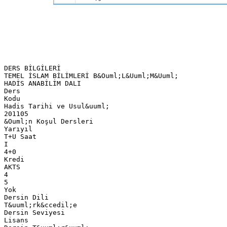
DERS BİLGİLERİ
TEMEL İSLAM BİLİMLERİ B&Ouml;L&Uuml;M&Uuml;
HADİS ANABİLİM DALI
Ders
Kodu
Hadis Tarihi ve Usul&uuml;
201105
&Ouml;n Koşul Dersleri
Yarıyıl
T+U Saat
I
4+0
Kredi
AKTS
4
5
Yok
Dersin Dili
T&uuml;rk&ccedil;e
Dersin Seviyesi
Lisans