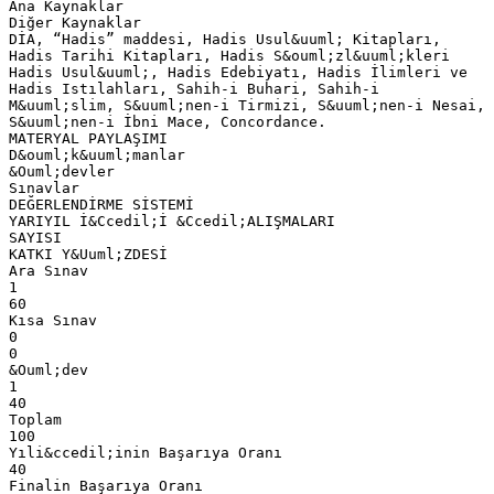
Ana Kaynaklar
Diğer Kaynaklar
DİA, “Hadis” maddesi, Hadis Usul&uuml; Kitapları,
Hadis Tarihi Kitapları, Hadis S&ouml;zl&uuml;kleri
Hadis Usul&uuml;, Hadis Edebiyatı, Hadis İlimleri ve
Hadis Istılahları, Sahih-i Buhari, Sahih-i
M&uuml;slim, S&uuml;nen-i Tirmizi, S&uuml;nen-i Nesai,
S&uuml;nen-i İbni Mace, Concordance.
MATERYAL PAYLAŞIMI
D&ouml;k&uuml;manlar
&Ouml;devler
Sınavlar
DEĞERLENDİRME SİSTEMİ
YARIYIL İ&Ccedil;İ &Ccedil;ALIŞMALARI
SAYISI
KATKI Y&Uuml;ZDESİ
Ara Sınav
1
60
Kısa Sınav
0
0
&Ouml;dev
1
40
Toplam
100
Yıli&ccedil;inin Başarıya Oranı
40
Finalin Başarıya Oranı