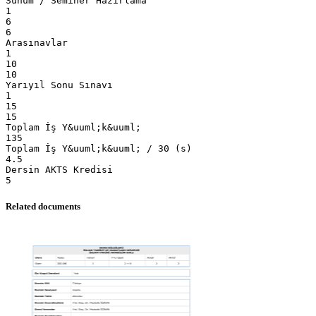
Sunum / Seminer Hazırlama
1
6
6
Arasınavlar
1
10
10
Yarıyıl Sonu Sınavı
1
15
15
Toplam İş Y&uuml;k&uuml;
135
Toplam İş Y&uuml;k&uuml; / 30 (s)
4.5
Dersin AKTS Kredisi
Related documents