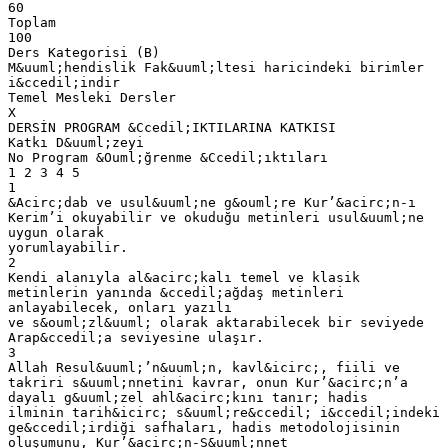
60
Toplam
100
Ders Kategorisi (B)
M&uuml;hendislik Fak&uuml;ltesi haricindeki birimler
i&ccedil;indir
Temel Mesleki Dersler
X
DERSİN PROGRAM &Ccedil;IKTILARINA KATKISI
Katkı D&uuml;zeyi
No Program &Ouml;ğrenme &Ccedil;ıktıları
1 2 3 4 5
1
&Acirc;dab ve usul&uuml;ne g&ouml;re Kur’&acirc;n-ı
Kerim’i okuyabilir ve okuduğu metinleri usul&uuml;ne
uygun olarak
yorumlayabilir.
2
Kendi alanıyla al&acirc;kalı temel ve klasik
metinlerin yanında &ccedil;ağdaş metinleri
anlayabilecek, onları yazılı
ve s&ouml;zl&uuml; olarak aktarabilecek bir seviyede
Arap&ccedil;a seviyesine ulaşır.
3
Allah Resul&uuml;’n&uuml;n, kavl&icirc;, fiili ve
takriri s&uuml;nnetini kavrar, onun Kur’&acirc;n’a
dayalı g&uuml;zel ahl&acirc;kını tanır; hadis
ilminin tarih&icirc; s&uuml;re&ccedil; i&ccedil;indeki
ge&ccedil;irdiği safhaları, hadis metodolojisinin
oluşumunu, Kur’&acirc;n-S&uuml;nnet