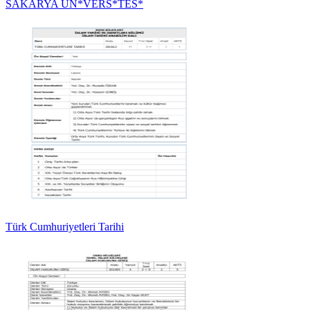
SAKARYA ÜN*VERS*TES*
Türk Cumhuriyetleri Tarihi