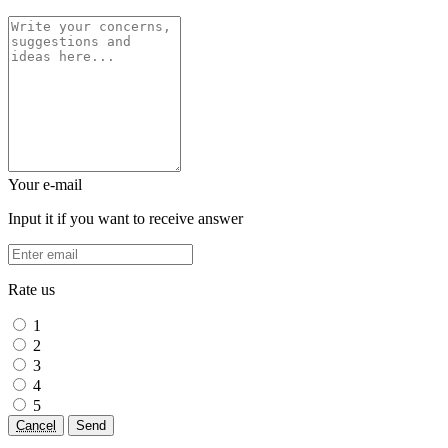
Your e-mail
Input it if you want to receive answer
Rate us
1
2
3
4
5
Cancel
Send