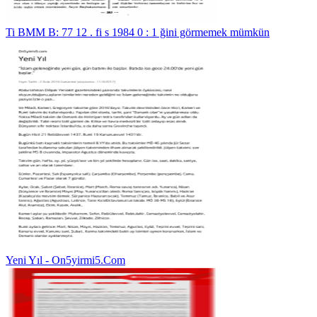
Ti BMM B: 77 12 . fi s 1984 0 : 1 ğini görmemek mümkün
Yeni Yıl - On5yirmi5.Com