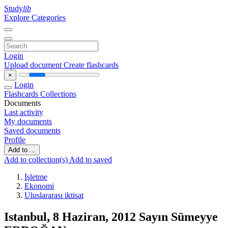
Study
lib
Explore Categories
Login
Upload document
Create flashcards
×
Login
Flashcards
Collections
Documents
Last activity
My documents
Saved documents
Profile
Add to ...
Add to collection(s)
Add to saved
İşletme
Ekonomi
Uluslararası iktisat
Istanbul, 8 Haziran, 2012 Sayın Sümeyye