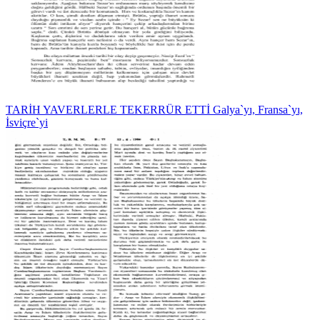
TARİH YAVERLERLE TEKERRÜR ETTİ Galya`yı, Fransa`yı,
İsviçre`yi