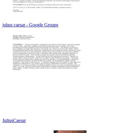
julıus caesar - Google Groups
JuliusCaesar