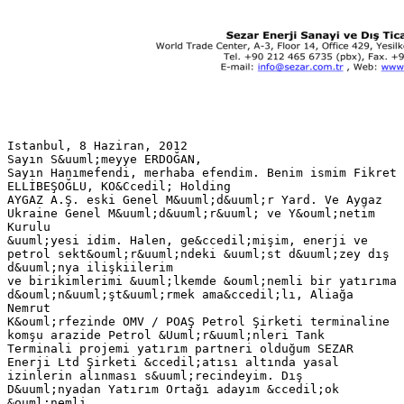
Istanbul, 8 Haziran, 2012
Sayın S&uuml;meyye ERDOĞAN,
Sayın Hanımefendi, merhaba efendim. Benim ismim Fikret
ELLİBEŞOĞLU, KO&Ccedil; Holding
AYGAZ A.Ş. eski Genel M&uuml;d&uuml;r Yard. Ve Aygaz
Ukraine Genel M&uuml;d&uuml;r&uuml; ve Y&ouml;netim
Kurulu
&uuml;yesi idim. Halen, ge&ccedil;mişim, enerji ve
petrol sekt&ouml;r&uuml;ndeki &uuml;st d&uuml;zey dış
d&uuml;nya ilişkiilerim
ve birikimlerimi &uuml;lkemde &ouml;nemli bir yatırıma
d&ouml;n&uuml;şt&uuml;rmek ama&ccedil;lı, Aliağa
Nemrut
K&ouml;rfezinde OMV / POAŞ Petrol Şirketi terminaline
komşu arazide Petrol &Uuml;r&uuml;nleri Tank
Terminali projemi yatırım partneri olduğum SEZAR
Enerji Ltd Şirketi &ccedil;atısı altında yasal
izinlerin alınması s&uuml;recindeyim. Dış
D&uuml;nyadan Yatırım Ortağı adayım &ccedil;ok
&ouml;nemli