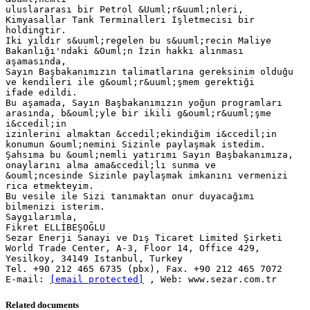
uluslararası bir Petrol &Uuml;r&uuml;nleri,
Kimyasallar Tank Terminalleri İşletmecisi bir
holdingtir.
Iki yıldır s&uuml;regelen bu s&uuml;recin Maliye
Bakanlığı'ndaki &Ouml;n İzin hakkı alınması
aşamasında,
Sayın Başbakanımızın talimatlarına gereksinim olduğu
ve kendileri ile g&ouml;r&uuml;şmem gerektiği
ifade edildi.
Bu aşamada, Sayın Başbakanımızın yoğun programları
arasında, b&ouml;yle bir ikili g&ouml;r&uuml;şme
i&ccedil;in
izinlerini almaktan &ccedil;ekindiğim i&ccedil;in
konumun &ouml;nemini Sizinle paylaşmak istedim.
Şahsıma bu &ouml;nemli yatırımı Sayın Başbakanımıza,
onaylarını alma ama&ccedil;lı sunma ve
&ouml;ncesinde Sizinle paylaşmak imkanını vermenizi
rica etmekteyim.
Bu vesile ile Sizi tanımaktan onur duyacağımı
bilmenizi isterim.
Saygılarımla,
Fikret ELLİBEŞOĞLU
Sezar Enerji Sanayi ve Dış Ticaret Limited Şirketi
World Trade Center, A-3, Floor 14, Office 429,
Yesilkoy, 34149 Istanbul, Turkey
Tel. +90 212 465 6735 (pbx), Fax. +90 212 465 7072
E-mail:
[email protected]
Related documents