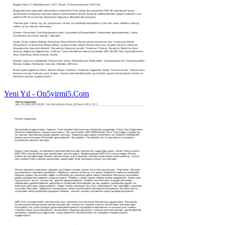
Yeni Yıl - On5yirmi5.Com