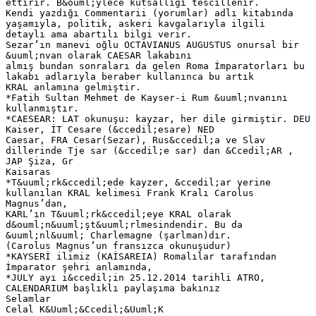
ettirir. B&ouml;ylece kutsallığı tescillenir.
Kendi yazdığı Commentarii (yorumlar) adlı kitabında
yaşamıyla, politik, askeri kavgalarıyla ilgili
detaylı ama abartılı bilgi verir.
Sezar’ın manevi oğlu OCTAVIANUS AUGUSTUS onursal bir
&uuml;nvan olarak CAESAR lakabını
almış bundan sonraları da gelen Roma İmparatorları bu
lakabı adlarıyla beraber kullanınca bu artık
KRAL anlamına gelmiştir.
*Fatih Sultan Mehmet de Kayser-i Rum &uuml;nvanını
kullanmıştır.
*CAESEAR: LAT okunuşu: kayzar, her dile girmiştir. DEU
Kaiser, İT Cesare (&ccedil;esare) NED
Caesar, FRA Cesar(Sezar), Rus&ccedil;a ve Slav
dillerinde Tje sar (&ccedil;e sar) dan &Ccedil;AR ,
JAP Şiza, Gr
Kaisaras
*T&uuml;rk&ccedil;ede kayzer, &ccedil;ar yerine
kullanılan KRAL kelimesi Frank Kralı Carolus
Magnus’dan,
KARL’ın T&uuml;rk&ccedil;eye KRAL olarak
d&ouml;n&uuml;şt&uuml;rlmesindendir. Bu da
&uuml;nl&uuml; Charlemagne (şarlman)dır.
(Carolus Magnus’un fransızca okunuşudur)
*KAYSERİ ilimiz (KAİSAREIA) Romalılar tarafından
İmparator şehri anlamında,
*JULY ayı i&ccedil;in 25.12.2014 tarihli ATRO,
CALENDARIUM başlıklı paylaşıma bakınız
Selamlar