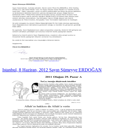
Istanbul, 8 Haziran, 2012 Sayın Sümeyye ERDOĞAN