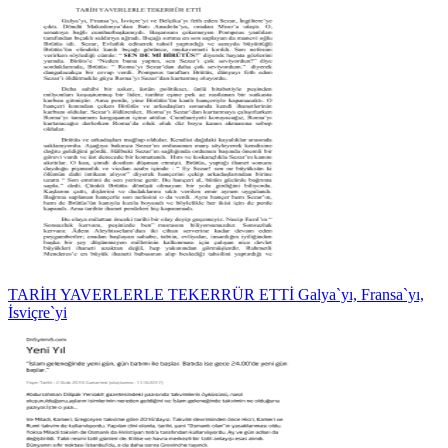
TARİH YAVERLERLE TEKERRÜR ETTİ Galya`yı, Fransa`yı,
İsviçre`yi