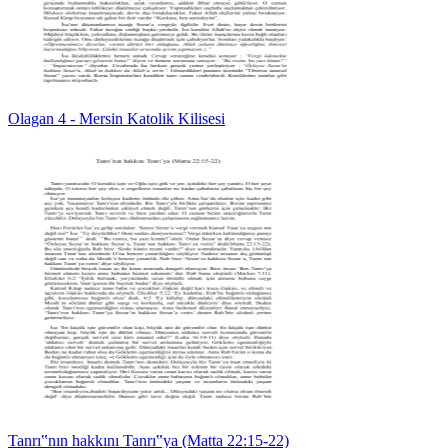
Olagan 4 - Mersin Katolik Kilisesi
Tanrı‟nın hakkını Tanrı‟ya (Matta 22:15-22)