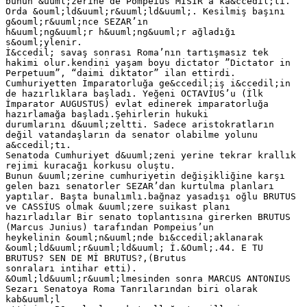
bunun &uuml;zerine de Pompeius MISIR’a ka&ccedil;tı.
Orda &ouml;ld&uuml;r&uuml;ld&uuml;. Kesilmiş başını
g&ouml;r&uuml;nce SEZAR’ın
h&uuml;ng&uuml;r h&uuml;ng&uuml;r ağladığı
s&ouml;ylenir.
İ&ccedil; savaş sonrası Roma’nın tartışmasız tek
hakimi olur.kendini yaşam boyu dictator ”Dictator in
Perpetuum”, “daimi diktator” ilan ettirdi.
Cumhuriyetten İmparatorluğa ge&ccedil;iş i&ccedil;in
de hazırlıklara başladı. Yeğeni OCTAVİUS’u (İlk
İmparator AUGUSTUS) evlat edinerek imparatorluğa
hazırlamağa başladı.Şehirlerin hukuki
durumlarını d&uuml;zeltti. Sadece aristokratların
değil vatandaşların da senator olabilme yolunu
a&ccedil;tı.
Senatoda Cumhuriyet d&uuml;zeni yerine tekrar krallık
rejimi kuracağı korkusu oluştu.
Bunun &uuml;zerine cumhuriyetin değişikliğine karşı
gelen bazı senatorler SEZAR’dan kurtulma planları
yaptılar. Başta bunalımlı.bağnaz yasadışı oğlu BRUTUS
ve CASSİUS olmak &uuml;zere suikast planı
hazırladılar Bir senato toplantısına girerken BRUTUS
(Marcus Junius) tarafından Pompeius’un
heykelinin &ouml;n&uuml;nde bı&ccedil;aklanarak
&ouml;ld&uuml;r&uuml;ld&uuml; İ.&Ouml;.44. E TU
BRUTUS? SEN DE Mİ BRUTUS?,(Brutus
sonraları intihar etti).
&Ouml;ld&uuml;r&uuml;lmesinden sonra MARCUS ANTONIUS
Sezarı Senatoya Roma Tanrılarından biri olarak
kab&uuml;l