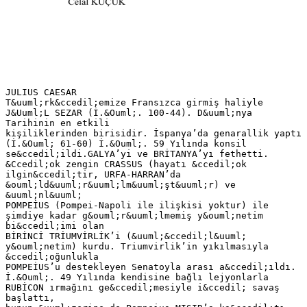
JULIUS CAESAR
T&uuml;rk&ccedil;emize Fransızca girmiş haliyle
J&Uuml;L SEZAR (İ.&Ouml;. 100-44). D&uuml;nya
Tarihinin en etkili
kişiliklerinden birisidir. İspanya’da genarallik yaptı
(İ.&Ouml; 61-60) İ.&Ouml;. 59 Yılında konsil
se&ccedil;ildi.GALYA’yi ve BRİTANYA’yı fethetti.
&Ccedil;ok zengin CRASSUS (hayatı &ccedil;ok
ilgin&ccedil;tir, URFA-HARRAN’da
&ouml;ld&uuml;r&uuml;lm&uuml;şt&uuml;r) ve
&uuml;nl&uuml;
POMPEİUS (Pompei-Napoli ile ilişkisi yoktur) ile
şimdiye kadar g&ouml;r&uuml;lmemiş y&ouml;netim
bi&ccedil;imi olan
BİRİNCİ TRİUMVİRLİK’i (&uuml;&ccedil;l&uuml;
y&ouml;netim) kurdu. Triumvirlik’in yıkılmasıyla
&ccedil;oğunlukla
POMPEİUS’u destekleyen Senatoyla arası a&ccedil;ıldı.
İ.&Ouml;. 49 Yılında kendisine bağlı lejyonlarla
RUBİCON ırmağını ge&ccedil;mesiyle i&ccedil; savaş
başlattı,