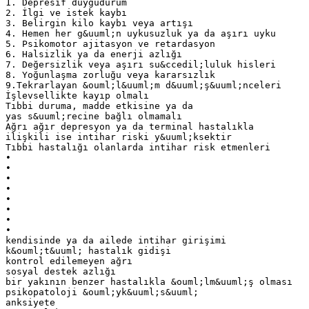
1. Depresif duygudurum
2. İlgi ve istek kaybı
3. Belirgin kilo kaybı veya artışı
4. Hemen her g&uuml;n uykusuzluk ya da aşırı uyku
5. Psikomotor ajitasyon ve retardasyon
6. Halsizlik ya da enerji azlığı
7. Değersizlik veya aşırı su&ccedil;luluk hisleri
8. Yoğunlaşma zorluğu veya kararsızlık
9.Tekrarlayan &ouml;l&uuml;m d&uuml;ş&uuml;nceleri
İşlevsellikte kayıp olmalı
Tıbbi duruma, madde etkisine ya da
yas s&uuml;recine bağlı olmamalı
Ağrı ağır depresyon ya da terminal hastalıkla
ilişkili ise intihar riski y&uuml;ksektir
Tıbbi hastalığı olanlarda intihar risk etmenleri
•
•
•
•
•
•
•
•
kendisinde ya da ailede intihar girişimi
k&ouml;t&uuml; hastalık gidişi
kontrol edilemeyen ağrı
sosyal destek azlığı
bir yakının benzer hastalıkla &ouml;lm&uuml;ş olması
psikopatoloji &ouml;yk&uuml;s&uuml;
anksiyete