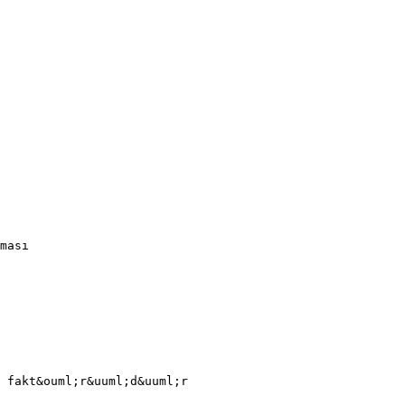
ması
 fakt&ouml;r&uuml;d&uuml;r