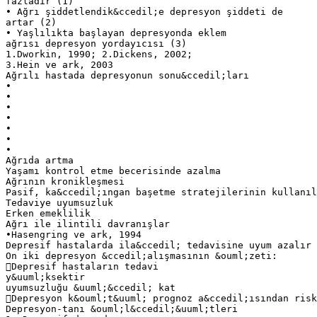
fazladır (1)
• Ağrı şiddetlendik&ccedil;e depresyon şiddeti de
artar (2)
• Yaşlılıkta başlayan depresyonda eklem
ağrısı depresyon yordayıcısı (3)
1.Dworkin, 1990; 2.Dickens, 2002;
3.Hein ve ark, 2003
Ağrılı hastada depresyonun sonu&ccedil;ları
•
•
•
•
•
•
•
Ağrıda artma
Yaşamı kontrol etme becerisinde azalma
Ağrının kronikleşmesi
Pasif, ka&ccedil;ıngan başetme stratejilerinin kullanıl
Tedaviye uyumsuzluk
Erken emeklilik
Ağrı ile ilintili davranışlar
•Hasengring ve ark, 1994
Depresif hastalarda ila&ccedil; tedavisine uyum azalır
On iki depresyon &ccedil;alışmasının &ouml;zeti:
Depresif hastaların tedavi
y&uuml;ksektir
uyumsuzluğu &uuml;&ccedil; kat
Depresyon k&ouml;t&uuml; prognoz a&ccedil;ısından risk
Depresyon-tanı &ouml;l&ccedil;&uuml;tleri