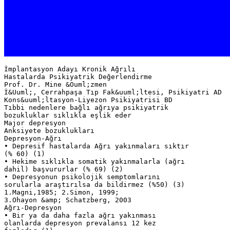
İmplantasyon Adayı Kronik Ağrılı
Hastalarda Psikiyatrik Değerlendirme
Prof. Dr. Mine &Ouml;zmen
İ&Uuml;, Cerrahpaşa Tıp Fak&uuml;ltesi, Psikiyatri AD
Kons&uuml;ltasyon-Liyezon Psikiyatrisi BD
Tıbbi nedenlere bağlı ağrıya psikiyatrik
bozukluklar sıklıkla eşlik eder
Major depresyon
Anksiyete bozuklukları
Depresyon-Ağrı
• Depresif hastalarda Ağrı yakınmaları sıktır
(% 60) (1)
• Hekime sıklıkla somatik yakınmalarla (ağrı
dahil) başvururlar (% 69) (2)
• Depresyonun psikolojik semptomlarını
sorularla araştırılsa da bildirmez (%50) (3)
1.Magni,1985; 2.Simon, 1999;
3.Ohayon &amp; Schatzberg, 2003
Ağrı-Depresyon
• Bir ya da daha fazla ağrı yakınması
olanlarda depresyon prevalansı 12 kez