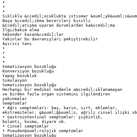
•
•
•
Sıklıkla &ccedil;ocuklukta istismar &ouml;yk&uuml;s&uum
Başa &ccedil;ıkma becerileri kısıtlı
&Ccedil;atışma uyaran durumlardan ka&ccedil;ma
İlgi/bakım alma
Sekonder kazan&ccedil;lar
Yakınlar bu davranışları pekiştirebilir
Ayırıcı tanı
•
•
•
•
Somatizasyon bozukluğu
Konversiyon bozukluğu
Yapay bozukluk
Simulasyon
Somatizasyon bozukluğu
Herhangi bir medikal nedenle a&ccedil;ıklanamayan
ve birden fazla organ sistemini ilgilendiren
yakınmalar
Semptomlar
• Ağrı semptomları: baş, karın, sırt, eklemler,
ekstremiteler, g&ouml;ğ&uuml;s, ağrılı cinsel ilişki vb
• Gastrointestinal semptomlar: şişkinlik,
bulantı, kusma, diyare vb.
• Cinsel semptomlar
• Pseudon&ouml;rolojik semptomlar
Somatizasyon bozukluğu