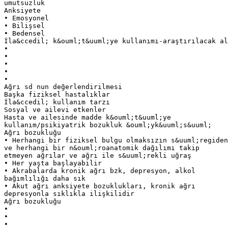
umutsuzluk
Anksiyete
• Emosyonel
• Bilişsel
• Bedensel
İla&ccedil; k&ouml;t&uuml;ye kullanımı-araştırılacak al
•
•
•
•
•
Ağrı sd nun değerlendirilmesi
Başka fiziksel hastalıklar
İla&ccedil; kullanım tarzı
Sosyal ve ailevi etkenler
Hasta ve ailesinde madde k&ouml;t&uuml;ye
kullanım/psikiyatrik bozukluk &ouml;yk&uuml;s&uuml;
Ağrı bozukluğu
• Herhangi bir fiziksel bulgu olmaksızın s&uuml;regiden
ve herhangi bir n&ouml;roanatomik dağılımı takip
etmeyen ağrılar ve ağrı ile s&uuml;rekli uğraş
• Her yaşta başlayabilir
• Akrabalarda kronik ağrı bzk, depresyon, alkol
bağımlılığı daha sık
• Akut ağrı anksiyete bozuklukları, kronik ağrı
depresyonla sıklıkla ilişkilidir
Ağrı bozukluğu
•
•
•