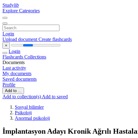
Study
lib
Explore Categories
Login
Upload document
Create flashcards
×
Login
Flashcards
Collections
Documents
Last activity
My documents
Saved documents
Profile
Add to ...
Add to collection(s)
Add to saved
Sosyal bilimler
Psikoloji
Anormal psikoloji
İmplantasyon Adayı Kronik Ağrılı Hastala