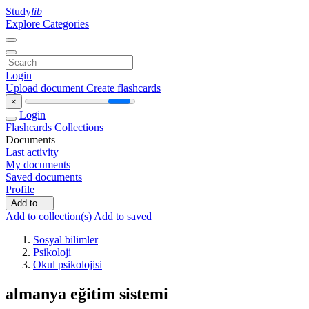
Study
lib
Explore Categories
Login
Upload document
Create flashcards
×
Login
Flashcards
Collections
Documents
Last activity
My documents
Saved documents
Profile
Add to ...
Add to collection(s)
Add to saved
Sosyal bilimler
Psikoloji
Okul psikolojisi
almanya eğitim sistemi