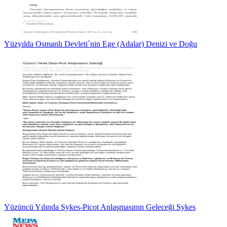
Yüzyılda Osmanlı Devleti`nin Ege (Adalar) Denizi ve Doğu
Yüzüncü Yılında Sykes-Picot Anlaşmasının Geleceği Sykes