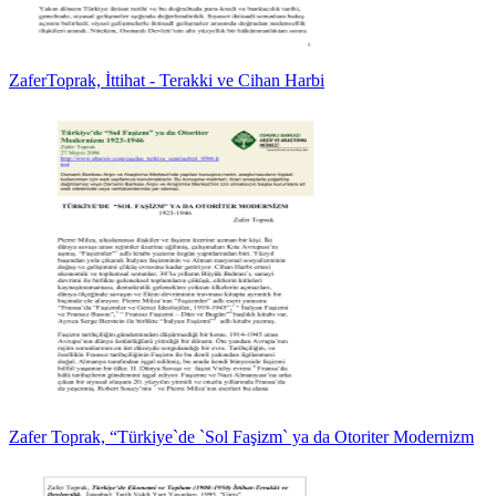
ZaferToprak, İttihat - Terakki ve Cihan Harbi
Zafer Toprak, “Türkiye`de `Sol Faşizm` ya da Otoriter Modernizm