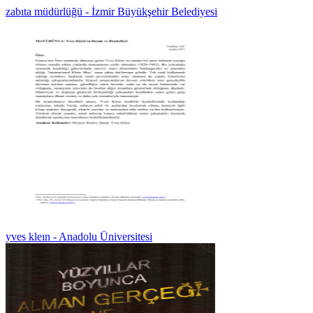
zabıta müdürlüğü - İzmir Büyükşehir Belediyesi
yves kleın - Anadolu Üniversitesi