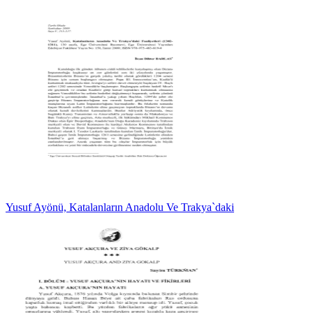
Yusuf Ayönü, Katalanların Anadolu Ve Trakya`daki