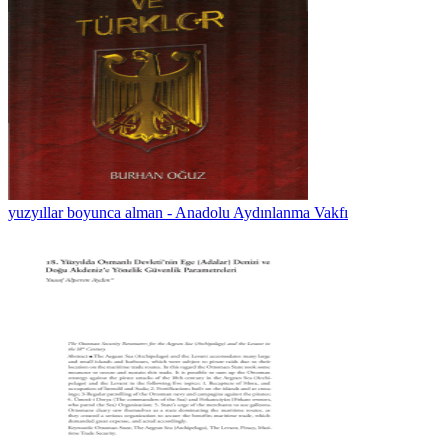
yuzyıllar boyunca alman - Anadolu Aydınlanma Vakfı