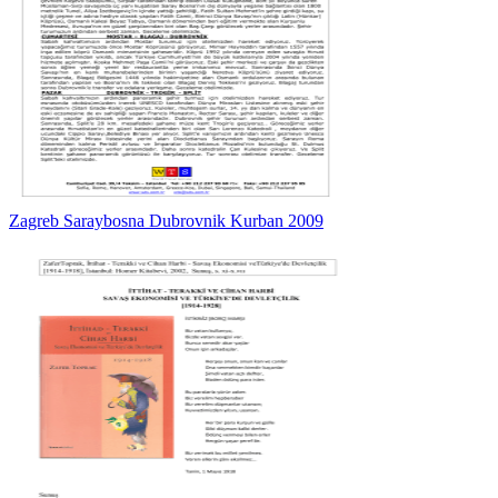
Zagreb Saraybosna Dubrovnik Kurban 2009