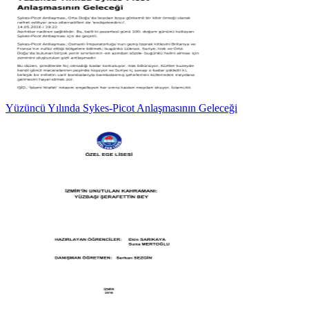
Yüzüncü Yılında Sykes-Picot Anlaşmasının Geleceği