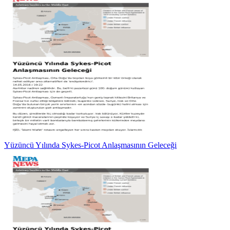
Yüzüncü Yılında Sykes-Picot Anlaşmasının Geleceği