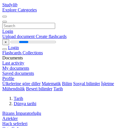
Study
lib
Explore Categories
Login
Upload document
Create flashcards
×
Login
Flashcards
Collections
Documents
Last activity
My documents
Saved documents
Profile
Ülkelerine göre diller
Matematik
Bilim
Sosyal bilimler
İşletme
Mühendislik
Beşeri bilimler
Tarih
Tarih
Dünya tarihi
Bizans İmparatorluğu
Aztekler
Haçlı seferleri