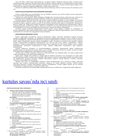
kurtuluş savaşı`nda işçi sınıfı