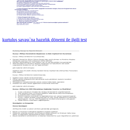
kurtuluş savaşı`na hazırlık dönemi ile ilgili test