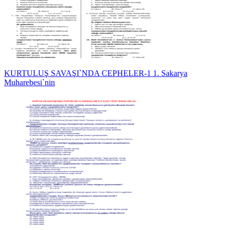
KURTULUŞ SAVAŞI`NDA CEPHELER-1 1. Sakarya
Muharebesi`nin