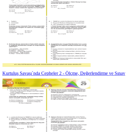
Kurtuluş Savaşı`nda Cepheler 2 - Ölçme, Değerlendirme ve Sınav