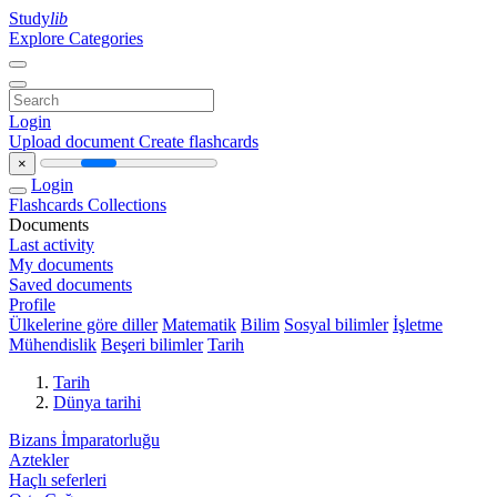
Study
lib
Explore Categories
Login
Upload document
Create flashcards
×
Login
Flashcards
Collections
Documents
Last activity
My documents
Saved documents
Profile
Ülkelerine göre diller
Matematik
Bilim
Sosyal bilimler
İşletme
Mühendislik
Beşeri bilimler
Tarih
Tarih
Dünya tarihi
Bizans İmparatorluğu
Aztekler
Haçlı seferleri