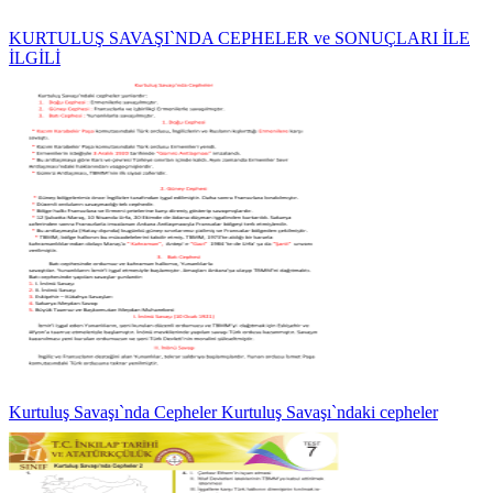
KURTULUŞ SAVAŞI`NDA CEPHELER ve SONUÇLARI İLE
İLGİLİ
Kurtuluş Savaşı`nda Cepheler Kurtuluş Savaşı`ndaki cepheler