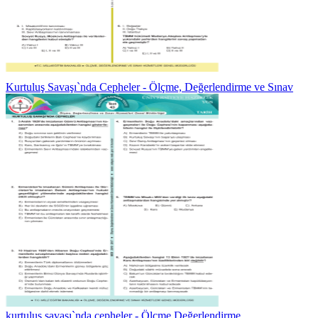
Kurtuluş Savaşı`nda Cepheler - Ölçme, Değerlendirme ve Sınav
kurtuluş savaşı`nda cepheler - Ölçme Değerlendirme