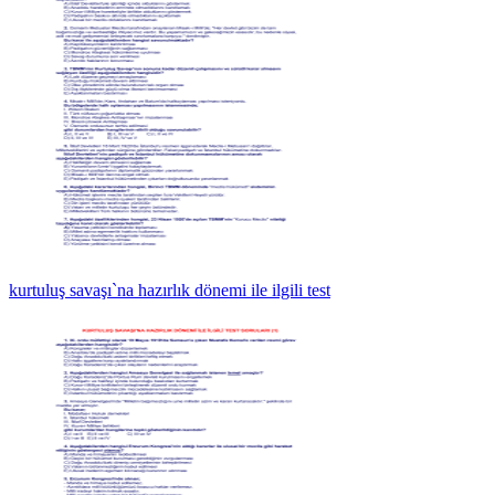
kurtuluş savaşı`na hazırlık dönemi ile ilgili test