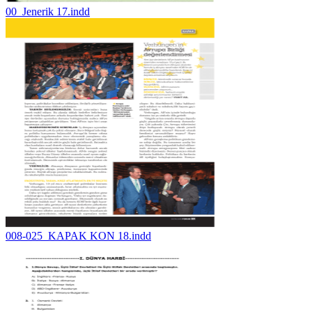
00_Jenerik 17.indd
008-025_KAPAK KON 18.indd