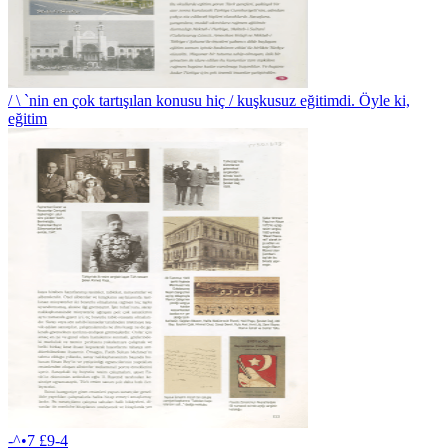
/ \ `nin en çok tartışılan konusu hiç / kuşkusuz eğitimdi. Öyle ki,
eğitim
-^•7 £9-4