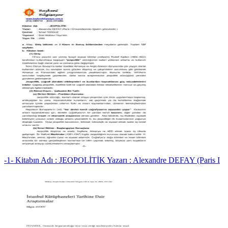
-1- Kitabın Adı : JEOPOLİTİK Yazarı : Alexandre DEFAY (Paris I