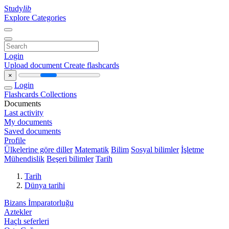
Study
lib
Explore Categories
Login
Upload document
Create flashcards
×
Login
Flashcards
Collections
Documents
Last activity
My documents
Saved documents
Profile
Ülkelerine göre diller
Matematik
Bilim
Sosyal bilimler
İşletme
Mühendislik
Beşeri bilimler
Tarih
Tarih
Dünya tarihi
Bizans İmparatorluğu
Aztekler
Haçlı seferleri