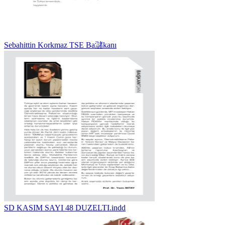
Sebahittin Korkmaz TSE Ba㶆kanı
SD KASIM SAYI 48 DUZELTI.indd