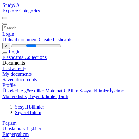
Study
lib
Explore Categories
Login
Upload document
Create flashcards
×
Login
Flashcards
Collections
Documents
Last activity
My documents
Saved documents
Profile
Ülkelerine göre diller
Matematik
Bilim
Sosyal bilimler
İşletme
Mühendislik
Beşeri bilimler
Tarih
Sosyal bilimler
Siyaset bilimi
Faşizm
Uluslararası ilişkiler
Emperyalizm