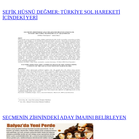
ŞEFİK HÜSNÜ DEĞMER: TÜRKİYE SOL HAREKETİ
İÇİNDEKİ YERİ
SEÇMENİN ZİHNİNDEKİ ADAY İMAJINI BELİRLEYEN