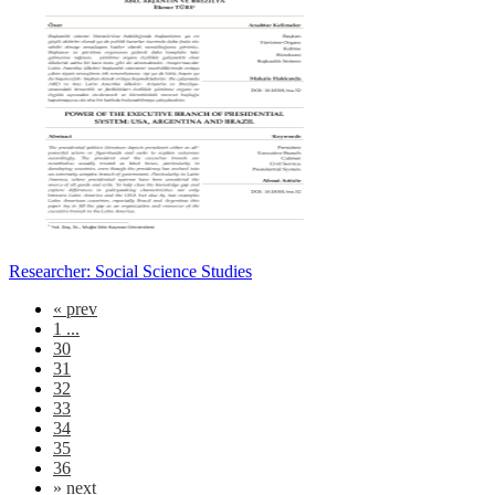
Researcher: Social Science Studies
«
prev
1 ...
30
31
32
33
34
35
36
»
next