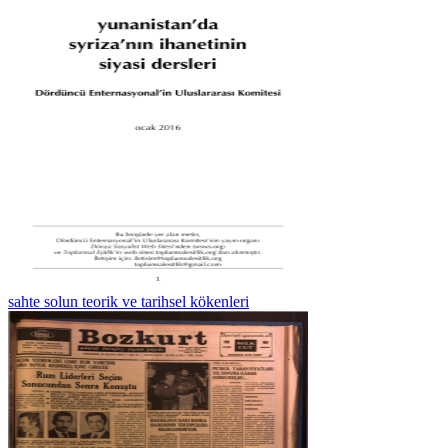
sahte solun teorik ve tarihsel kökenleri