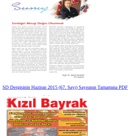
SD Dergisinin Haziran 2015 (67. Sayı) Sayısının Tamamına PDF