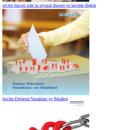
seçim öncesi ırak`ta siyasal durum ve seçime ilişkin
Seçim Dönemi Yasakları ve İhlalleri