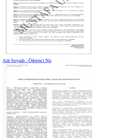
Adı Soyadı : Öğrenci No