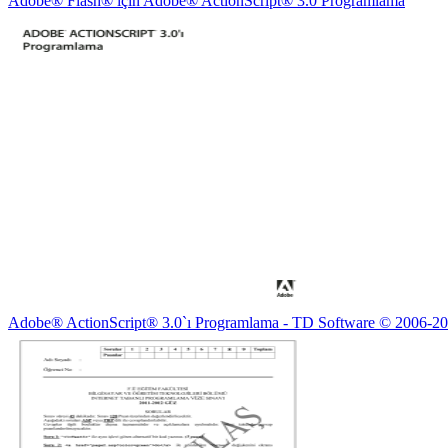
Adobe® Flash® için Adobe® ActionScript® 3.0 Programlama
Adobe® ActionScript® 3.0`ı Programlama - TD Software © 2006-2