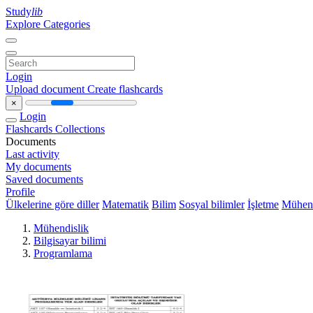
Study
lib
Explore Categories
Login
Upload document
Create flashcards
×
Login
Flashcards
Collections
Documents
Last activity
My documents
Saved documents
Profile
Ülkelerine göre diller
Matematik
Bilim
Sosyal bilimler
İşletme
Mühend
Mühendislik
Bilgisayar bilimi
Programlama