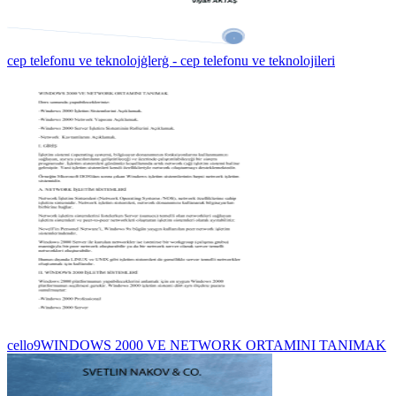
cep telefonu ve teknolojġlerġ - cep telefonu ve teknolojileri
cello9WINDOWS 2000 VE NETWORK ORTAMINI TANIMAK