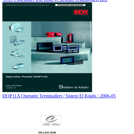
DOP11A Operatör Terminalleri / Sistem El Kitabı / 2006-05