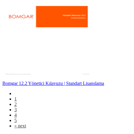
Bomgar 12.2 Yönetici Kılavuzu | Standart Lisanslama
1
2
3
4
5
»
next