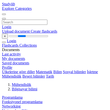
Study
lib
Explore Categories
Login
Upload document
Create flashcards
×
Login
Flashcards
Collections
Documents
Last activity
My documents
Saved documents
Profile
Ülkelerine göre diller
Matematik
Bilim
Sosyal bilimler
İşletme
Mühendislik
Beşeri bilimler
Tarih
Mühendislik
Bilgisayar bilimi
Programlama
Fonksiyonel programlama
Networking