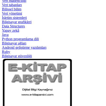
Veri madenciliği
Veri tabanları
Bilişsel bilim
Veri yönetimi
İşletim sistemleri
Bilgisayar grafikleri
Data Structures
Yapay zekâ
Java
Python programlama dili
Bilgisayar ağları
Android geliştirme yazılımları
Ruby
Bilgisayar güvenliği