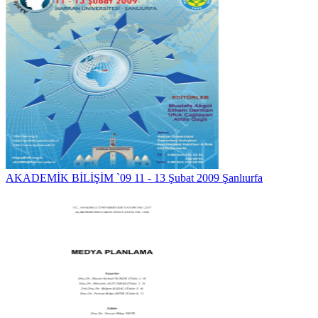
AKADEMİK BİLİŞİM `09 11 - 13 Şubat 2009 Şanlıurfa