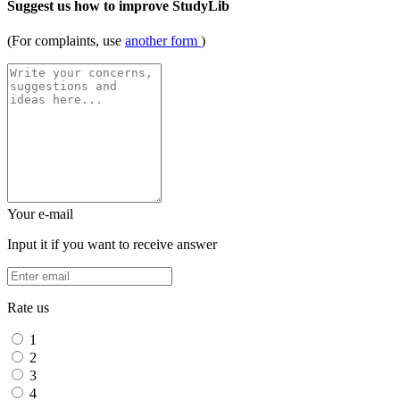
Suggest us how to improve StudyLib
(For complaints, use
another form
)
Your e-mail
Input it if you want to receive answer
Rate us
1
2
3
4