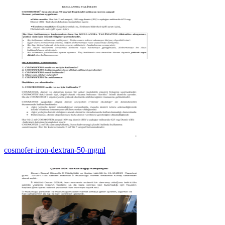
cosmofer-iron-dextran-50-mgml