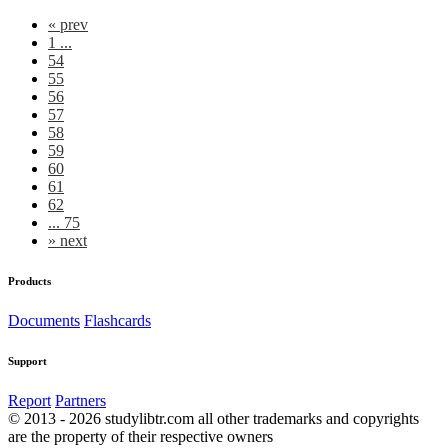
«
prev
1 ...
54
55
56
57
58
59
60
61
62
... 75
»
next
Products
Documents
Flashcards
Support
Report
Partners
© 2013 - 2026 studylibtr.com all other trademarks and copyrights
are the property of their respective owners