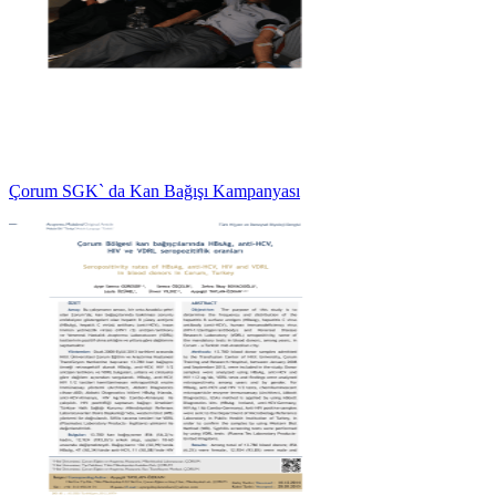
Çorum SGK` da Kan Bağışı Kampanyası