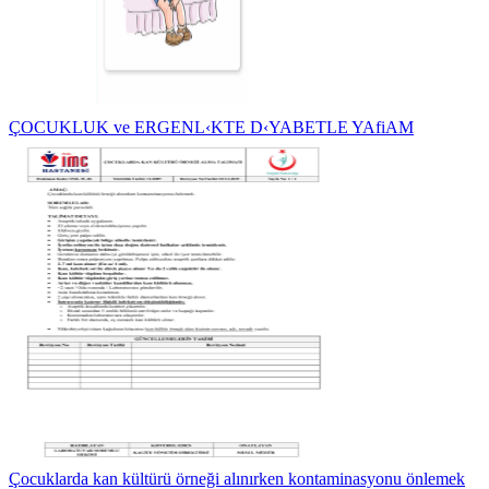
ÇOCUKLUK ve ERGENL‹KTE D‹YABETLE YAfiAM
Çocuklarda kan kültürü örneği alınırken kontaminasyonu önlemek