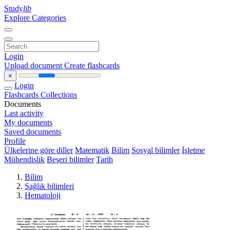
Study
lib
Explore Categories
Login
Upload document
Create flashcards
×
Login
Flashcards
Collections
Documents
Last activity
My documents
Saved documents
Profile
Ülkelerine göre diller
Matematik
Bilim
Sosyal bilimler
İşletme
Mühendislik
Beşeri bilimler
Tarih
Bilim
Sağlık bilimleri
Hematoloji