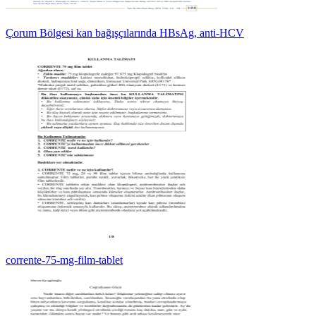
Çorum Bölgesi kan bağışçılarında HBsAg, anti-HCV
corrente-75-mg-film-tablet