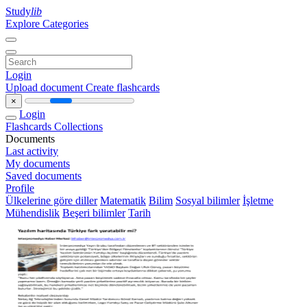
Study
lib
Explore Categories
Login
Upload document
Create flashcards
×
Login
Flashcards
Collections
Documents
Last activity
My documents
Saved documents
Profile
Ülkelerine göre diller
Matematik
Bilim
Sosyal bilimler
İşletme
Mühendislik
Beşeri bilimler
Tarih