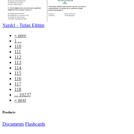
Yazılı1 - Tufan Eğitim
«
prev
1 ...
110
111
112
113
114
115
116
117
118
... 10237
»
next
Products
Documents
Flashcards