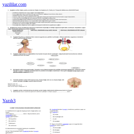
yazililar.com
Yazılı3