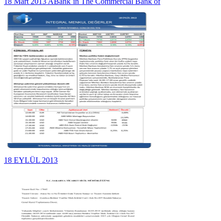
18 Mart 2013 ABank`ın The Commercial Bank of
18 EYLÜL 2013