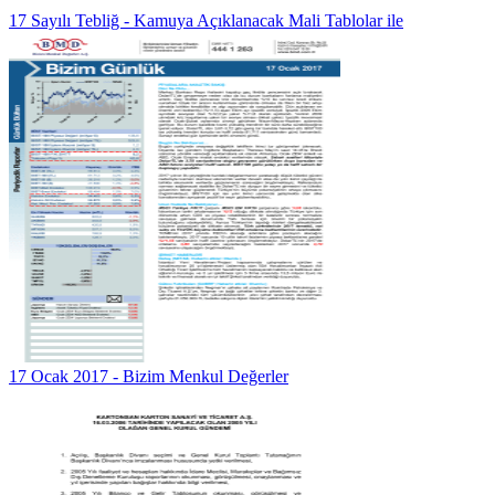
17 Sayılı Tebliğ - Kamuya Açıklanacak Mali Tablolar ile
17 Ocak 2017 - Bizim Menkul Değerler