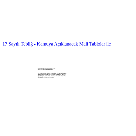
17 Sayılı Tebliğ - Kamuya Açıklanacak Mali Tablolar ile