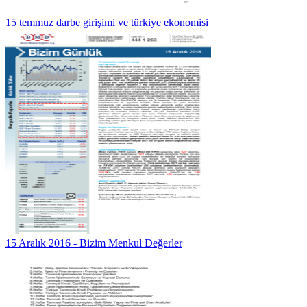
15 temmuz darbe girişimi ve türkiye ekonomisi
15 Aralık 2016 - Bizim Menkul Değerler