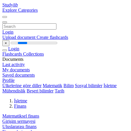
Study
lib
Explore Categories
Login
Upload document
Create flashcards
×
Login
Flashcards
Collections
Documents
Last activity
My documents
Saved documents
Profile
Ülkelerine göre diller
Matematik
Bilim
Sosyal bilimler
İşletme
Mühendislik
Beşeri bilimler
Tarih
İşletme
Finans
Matematiksel finans
Girişim sermayesi
Uluslararası finans