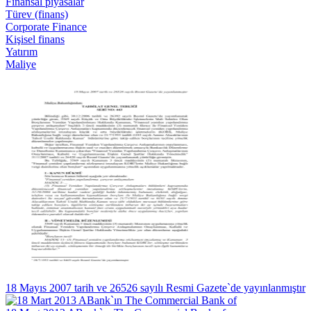
Finansal piyasalar
Türev (finans)
Corporate Finance
Kişisel finans
Yatırım
Maliye
18 Mayıs 2007 tarih ve 26526 sayılı Resmi Gazete`de yayınlanmıştır