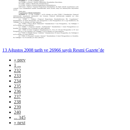
13 Ağustos 2008 tarih ve 26966 sayılı Resmi Gazete`de
«
prev
1 ...
232
233
234
235
236
237
238
239
240
... 345
»
next