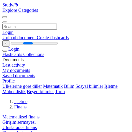
Study
lib
Explore Categories
Login
Upload document
Create flashcards
×
Login
Flashcards
Collections
Documents
Last activity
My documents
Saved documents
Profile
Ülkelerine göre diller
Matematik
Bilim
Sosyal bilimler
İşletme
Mühendislik
Beşeri bilimler
Tarih
İşletme
Finans
Matematiksel finans
Girişim sermayesi
Uluslararası finans