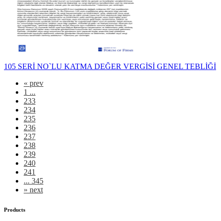
105 SERİ NO`LU KATMA DEĞER VERGİSİ GENEL TEBLİĞİ
«
prev
1 ...
233
234
235
236
237
238
239
240
241
... 345
»
next
Products