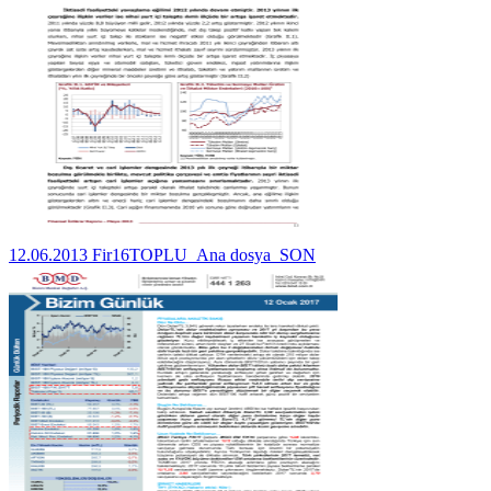
12.06.2013 Fir16TOPLU_Ana dosya_SON