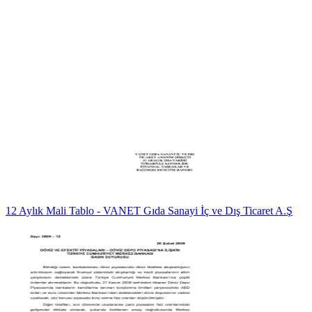
12 Aylık Mali Tablo - VANET Gıda Sanayi İç ve Dış Ticaret A.Ş