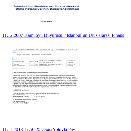
11.12.2007 Kamuoyu Duyurusu: “İstanbul`un Uluslararası Finans
11.11.2013 17:50:25 Çağrı Yoluyla Pay