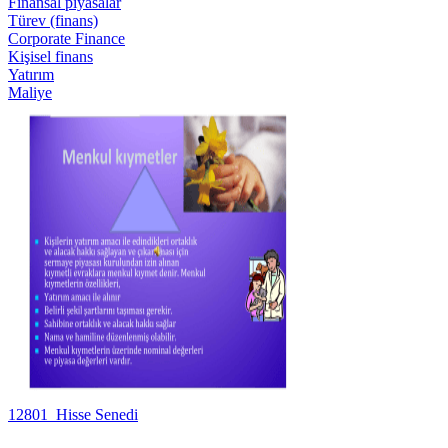
Finansal piyasalar
Türev (finans)
Corporate Finance
Kişisel finans
Yatırım
Maliye
12801_Hisse Senedi