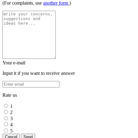
(For complaints, use
another form
)
Your e-mail
Input it if you want to receive answer
Rate us
1
2
3
4
5
Cancel
Send