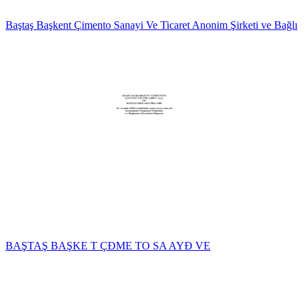
Baştaş Başkent Çimento Sanayi Ve Ticaret Anonim Şirketi ve Bağlı
BAŞTAŞ BAŞKE T ÇĐME TO SA AYĐ VE