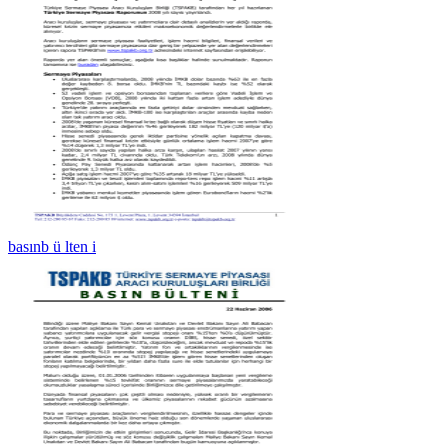
basınb ü lten i