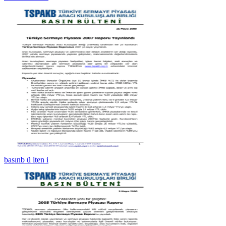
basınb ü lten i