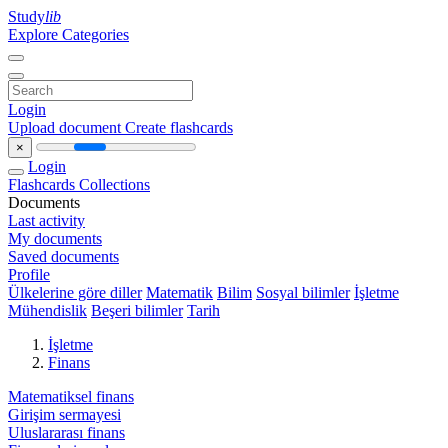
Study
lib
Explore Categories
Login
Upload document
Create flashcards
×
Login
Flashcards
Collections
Documents
Last activity
My documents
Saved documents
Profile
Ülkelerine göre diller
Matematik
Bilim
Sosyal bilimler
İşletme
Mühendislik
Beşeri bilimler
Tarih
İşletme
Finans
Matematiksel finans
Girişim sermayesi
Uluslararası finans