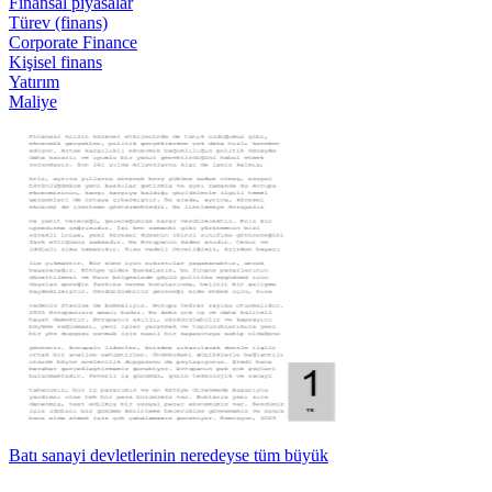
Finansal piyasalar
Türev (finans)
Corporate Finance
Kişisel finans
Yatırım
Maliye
Batı sanayi devletlerinin neredeyse tüm büyük