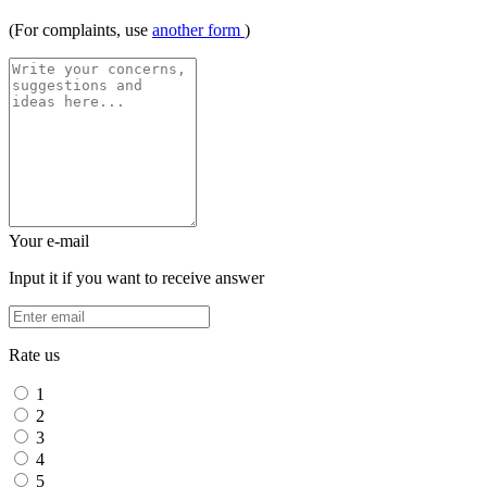
(For complaints, use
another form
)
Your e-mail
Input it if you want to receive answer
Rate us
1
2
3
4
5