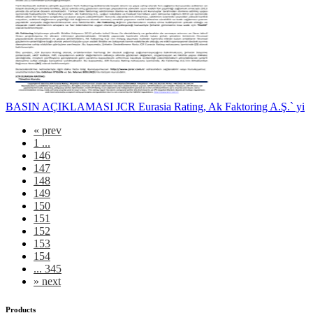
BASIN AÇIKLAMASI JCR Eurasia Rating, Ak Faktoring A.Ş.` yi
«
prev
1 ...
146
147
148
149
150
151
152
153
154
... 345
»
next
Products