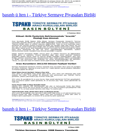
basınb ü lten i - Türkiye Sermaye Piyasaları Birliği
basınb ü lten i - Türkiye Sermaye Piyasaları Birliği