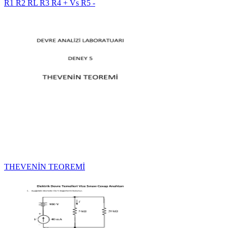
R1 R2 RL R3 R4 + Vs R5 -
THEVENİN TEOREMİ