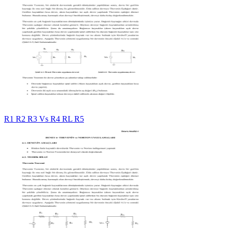
R1 R2 R3 Vs R4 RL R5