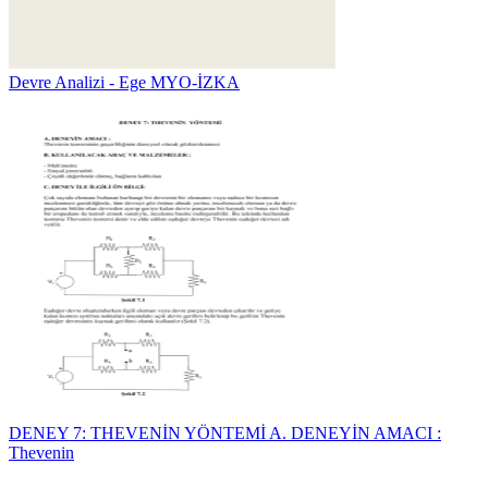
Devre Analizi - Ege MYO-İZKA
DENEY 7: THEVENİN YÖNTEMİ A. DENEYİN AMACI :
Thevenin