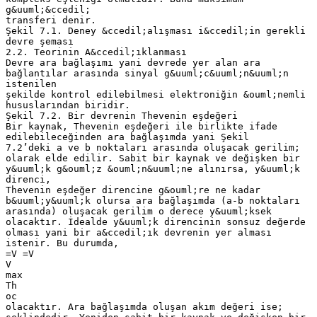
g&uuml;&ccedil;
transferi denir.
Şekil 7.1. Deney &ccedil;alışması i&ccedil;in gerekli
devre şeması
2.2. Teorinin A&ccedil;ıklanması
Devre ara bağlaşımı yani devrede yer alan ara
bağlantılar arasında sinyal g&uuml;c&uuml;n&uuml;n
istenilen
şekilde kontrol edilebilmesi elektroniğin &ouml;nemli
hususlarından biridir.
Şekil 7.2. Bir devrenin Thevenin eşdeğeri
Bir kaynak, Thevenin eşdeğeri ile birlikte ifade
edilebileceğinden ara bağlaşımda yani Şekil
7.2’deki a ve b noktaları arasında oluşacak gerilim;
olarak elde edilir. Sabit bir kaynak ve değişken bir
y&uuml;k g&ouml;z &ouml;n&uuml;ne alınırsa, y&uuml;k
direnci,
Thevenin eşdeğer direncine g&ouml;re ne kadar
b&uuml;y&uuml;k olursa ara bağlaşımda (a-b noktaları
arasında) oluşacak gerilim o derece y&uuml;ksek
olacaktır. İdealde y&uuml;k direncinin sonsuz değerde
olması yani bir a&ccedil;ık devrenin yer alması
istenir. Bu durumda,
=V =V
V
max
Th
oc
olacaktır. Ara bağlaşımda oluşan akım değeri ise;