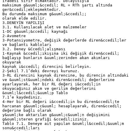
ifadesi sıfır olmaktadır. Dolayısıyla
maksimum g&uuml;&ccedil; RL = RTh şartı altında
ger&ccedil;ekleşmektedir.
Bu durumda maksimum g&uuml;&ccedil;;
olarak elde edilir.
3.DENEYİN YAPILIŞI
3.1. Kullanılacak alet ve malzemeler
1-DC g&uuml;&ccedil; kaynağı
2-Avometre
3-Potansiyometre, değişik değerlerde diren&ccedil;ler
ve bağlantı kabloları
3.2. Deney &Ccedil;alışması
1-Kaynak &ccedil;ıkışına iki değişik diren&ccedil;
bağlayıp bunların &uuml;zerinden akan akımları
okuyarak
kaynak i&ccedil; direncini belirleyin.
2-Şekil 7.1‘deki devreyi kurunuz.
3-RL direncini kaynak direncine, bu direncin altındaki
ve &uuml;st&uuml;ndeki diren&ccedil; değerlerine
ayarlayarak, her bir RL değeri i&ccedil;in
okuyacağınız akım ve gerilim değerlerini
&ouml;l&ccedil;&uuml;p Tablo
7.1’e kaydediniz.
4-Her bir RL değeri i&ccedil;in bu diren&ccedil;te
harcanan g&uuml;c&uuml; hesaplayarak, diren&ccedil;
değerine bağlı olarak
y&uuml;ke aktarılan g&uuml;c&uuml;n değişimini
g&ouml;steren grafiği &ccedil;iziniz.
Tablo 7.1. Deneye ait yapılan &ouml;l&ccedil;&uuml;m
sonu&ccedil;ları