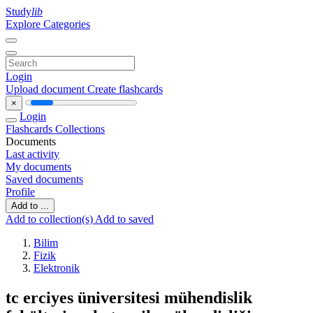
Study
lib
Explore Categories
Login
Upload document
Create flashcards
×
Login
Flashcards
Collections
Documents
Last activity
My documents
Saved documents
Profile
Add to ...
Add to collection(s)
Add to saved
Bilim
Fizik
Elektronik
tc erciyes üniversitesi mühendislik