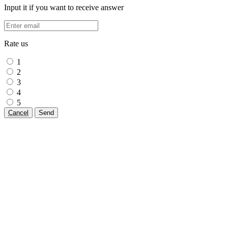
Input it if you want to receive answer
Rate us
1
2
3
4
5
Cancel
Send