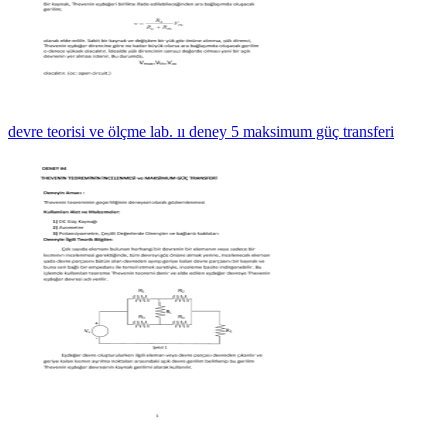
devre teorisi ve ölçme lab. ıı deney 5 maksimum güç transferi