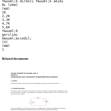
Y&uuml;k direnci Y&uuml;k akımı
RL (ohm)
(mA)
1K
2,2K
3,3K
4,7K
5,6K
Y&uuml;k
gerilimi
G&uuml;&ccedil;
(V)
(mW)
Related documents