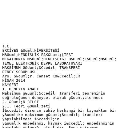
T.C.
ERCİYES &Uuml;NİVERSİTESİ
M&Uuml;HENDİSLİK FAK&Uuml;LTESİ
MEKATRONİK M&Uuml;HENDİSLİĞİ B&Ouml;L&Uuml;M&Uuml;
TEMEL ELEKTRONİK DEVRE LABORATUVARI
MAKSİMUM G&Uuml;&Ccedil; TRANSFERİ
DENEY SORUMLUSU
Arş. G&ouml;r. Canset KO&Ccedil;ER
NİSAN 2014
KAYSERİ
1. DENEYİN AMACI
Maksimum g&uuml;&ccedil; transferi teoreminin
doğruluğunun deneysel olarak g&ouml;zlenmesi
2. &Ouml;N BİLGİ
2.1. Teori &Ouml;zeti
İ&ccedil; dirence sahip herhangi bir kaynaktan bir
y&uuml;ke maksimum g&uuml;&ccedil; transferi
yapılabilmesi i&ccedil;in
y&uuml;k empedansı, kaynak i&ccedil; empedansının
kompleks eşleniği olmalıdır. Buna maksimum