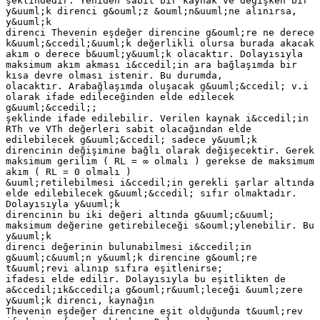
şeklindedir. Yeniden sabit bir kaynak ve değişken bir
y&uuml;k direnci g&ouml;z &ouml;n&uuml;ne alınırsa,
y&uuml;k
direnci Thevenin eşdeğer direncine g&ouml;re ne derece
k&uuml;&ccedil;&uuml;k değerlikli olursa burada akacak
akım o derece b&uuml;y&uuml;k olacaktır. Dolayısıyla
maksimum akım akması i&ccedil;in ara bağlaşımda bir
kısa devre olması istenir. Bu durumda,
olacaktır. Arabağlaşımda oluşacak g&uuml;&ccedil; v.i
olarak ifade edileceğinden elde edilecek
g&uuml;&ccedil;;
şeklinde ifade edilebilir. Verilen kaynak i&ccedil;in
RTh ve VTh değerleri sabit olacağından elde
edilebilecek g&uuml;&ccedil; sadece y&uuml;k
direncinin değişimine bağlı olarak değişecektir. Gerek
maksimum gerilim ( RL = ∞ olmalı ) gerekse de maksimum
akım ( RL = 0 olmalı )
&uuml;retilebilmesi i&ccedil;in gerekli şarlar altında
elde edilebilecek g&uuml;&ccedil; sıfır olmaktadır.
Dolayısıyla y&uuml;k
direncinin bu iki değeri altında g&uuml;c&uuml;
maksimum değerine getirebileceği s&ouml;ylenebilir. Bu
y&uuml;k
direnci değerinin bulunabilmesi i&ccedil;in
g&uuml;c&uuml;n y&uuml;k direncine g&ouml;re
t&uuml;revi alınıp sıfıra eşitlenirse;
ifadesi elde edilir. Dolayısıyla bu eşitlikten de
a&ccedil;ık&ccedil;a g&ouml;r&uuml;leceği &uuml;zere
y&uuml;k direnci, kaynağın
Thevenin eşdeğer direncine eşit olduğunda t&uuml;rev