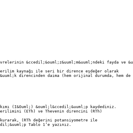
vrelerinin &ccedil;&ouml;z&uuml;m&uuml;ndeki fayda ve &u
erilim kaynağı ile seri bir dirence eşdeğer olarak
&uuml;k direncinden daima (hem orijinal durumda, hem de
kımı (I&Ouml;) &ouml;l&ccedil;&uuml;p kaydediniz.
gerilimini (ETh) ve Thevenin direncini (RTh)
kurarak, (RTh değerini potansiyometre ile
dil;&uuml;p Tablo 1’e yazınız.