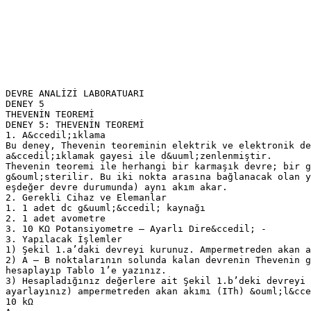
DEVRE ANALİZİ LABORATUARI
DENEY 5
THEVENİN TEOREMİ
DENEY 5: THEVENİN TEOREMİ
1. A&ccedil;ıklama
Bu deney, Thevenin teoreminin elektrik ve elektronik de
a&ccedil;ıklamak gayesi ile d&uuml;zenlenmiştir.
Thevenin teoremi ile herhangi bir karmaşık devre; bir g
g&ouml;sterilir. Bu iki nokta arasına bağlanacak olan y
eşdeğer devre durumunda) aynı akım akar.
2. Gerekli Cihaz ve Elemanlar
1. 1 adet dc g&uuml;&ccedil; kaynağı
2. 1 adet avometre
3. 10 KΩ Potansiyometre – Ayarlı Dire&ccedil; -
3. Yapılacak İşlemler
1) Şekil 1.a’daki devreyi kurunuz. Ampermetreden akan a
2) A – B noktalarının solunda kalan devrenin Thevenin 
hesaplayıp Tablo 1’e yazınız.
3) Hesapladığınız değerlere ait Şekil 1.b’deki devreyi 
ayarlayınız) ampermetreden akan akımı (ITh) &ouml;l&cce
10 kΩ