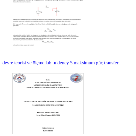
devre teorisi ve ölçme lab. ıı deney 5 maksimum güç transferi