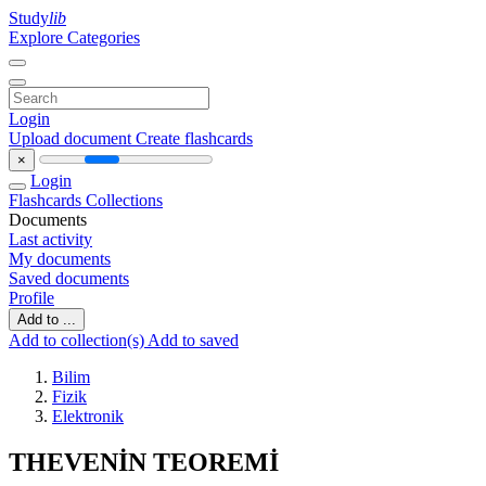
Study
lib
Explore Categories
Login
Upload document
Create flashcards
×
Login
Flashcards
Collections
Documents
Last activity
My documents
Saved documents
Profile
Add to ...
Add to collection(s)
Add to saved
Bilim
Fizik
Elektronik
THEVENİN TEOREMİ