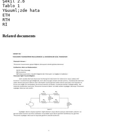
Şekil 2.b
Tablo 1
Y&uuml;zde hata
ETH
RTH
Related documents