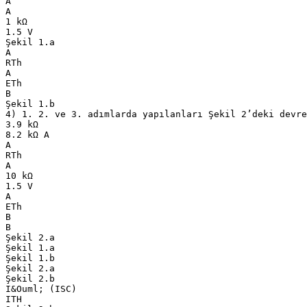
A
A
1 kΩ
1.5 V
Şekil 1.a
A
RTh
A
ETh
B
Şekil 1.b
4) 1. 2. ve 3. adımlarda yapılanları Şekil 2’deki devre
3.9 kΩ
8.2 kΩ A
A
RTh
A
10 kΩ
1.5 V
A
ETh
B
B
Şekil 2.a
Şekil 1.a
Şekil 1.b
Şekil 2.a
Şekil 2.b
I&Ouml; (ISC)
ITH