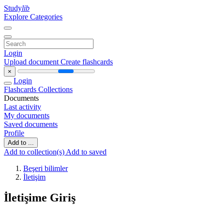
Study
lib
Explore Categories
Login
Upload document
Create flashcards
×
Login
Flashcards
Collections
Documents
Last activity
My documents
Saved documents
Profile
Add to ...
Add to collection(s)
Add to saved
Beşeri bilimler
İletişim
İletişime Giriş