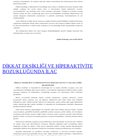
DİKKAT EKSİKLİĞİ VE HİPERAKTİVİTE
BOZUKLUĞUNDA İLAÇ