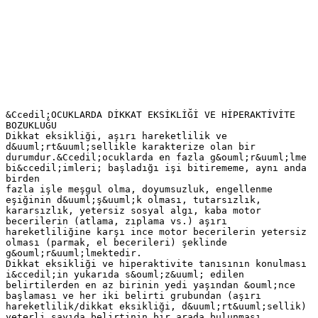
&Ccedil;OCUKLARDA DİKKAT EKSİKLİĞİ VE HİPERAKTİVİTE
BOZUKLUĞU
Dikkat eksikliği, aşırı hareketlilik ve
d&uuml;rt&uuml;sellikle karakterize olan bir
durumdur.&Ccedil;ocuklarda en fazla g&ouml;r&uuml;lme
bi&ccedil;imleri; başladığı işi bitirememe, aynı anda
birden
fazla işle meşgul olma, doyumsuzluk, engellenme
eşiğinin d&uuml;ş&uuml;k olması, tutarsızlık,
kararsızlık, yetersiz sosyal algı, kaba motor
becerilerin (atlama, zıplama vs.) aşırı
hareketliliğine karşı ince motor becerilerin yetersiz
olması (parmak, el becerileri) şeklinde
g&ouml;r&uuml;lmektedir.
Dikkat eksikliği ve hiperaktivite tanısının konulması
i&ccedil;in yukarıda s&ouml;z&uuml; edilen
belirtilerden en az birinin yedi yaşından &ouml;nce
başlaması ve her iki belirti grubundan (aşırı
hareketlilik/dikkat eksikliği, d&uuml;rt&uuml;sellik)
yeterli sayıda belirtinin bir arada bulunması