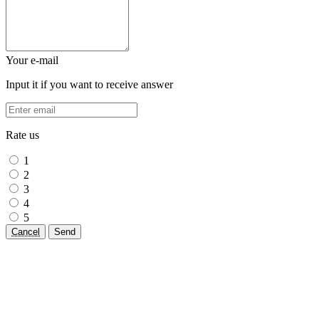
Your e-mail
Input it if you want to receive answer
Rate us
1
2
3
4
5
Cancel
Send