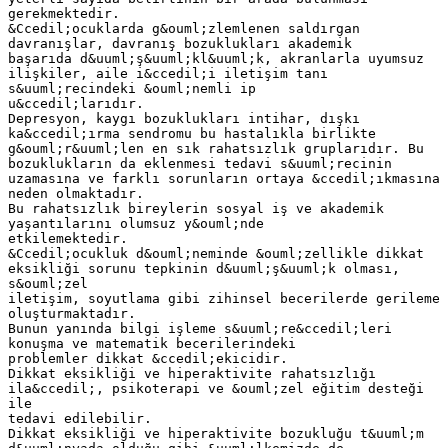
gerekmektedir.
&Ccedil;ocuklarda g&ouml;zlemlenen saldırgan
davranışlar, davranış bozuklukları akademik
başarıda d&uuml;ş&uuml;kl&uuml;k, akranlarla uyumsuz
ilişkiler, aile i&ccedil;i iletişim tanı
s&uuml;recindeki &ouml;nemli ip
u&ccedil;larıdır.
Depresyon, kaygı bozuklukları intihar, dışkı
ka&ccedil;ırma sendromu bu hastalıkla birlikte
g&ouml;r&uuml;len en sık rahatsızlık gruplarıdır. Bu
bozuklukların da eklenmesi tedavi s&uuml;recinin
uzamasına ve farklı sorunların ortaya &ccedil;ıkmasına
neden olmaktadır.
Bu rahatsızlık bireylerin sosyal iş ve akademik
yaşantılarını olumsuz y&ouml;nde
etkilemektedir.
&Ccedil;ocukluk d&ouml;neminde &ouml;zellikle dikkat
eksikliği sorunu tepkinin d&uuml;ş&uuml;k olması,
s&ouml;zel
iletişim, soyutlama gibi zihinsel becerilerde gerileme
oluşturmaktadır.
Bunun yanında bilgi işleme s&uuml;re&ccedil;leri
konuşma ve matematik becerilerindeki
problemler dikkat &ccedil;ekicidir.
Dikkat eksikliği ve hiperaktivite rahatsızlığı
ila&ccedil;, psikoterapi ve &ouml;zel eğitim desteği
ile
tedavi edilebilir.
Dikkat eksikliği ve hiperaktivite bozukluğu t&uuml;m