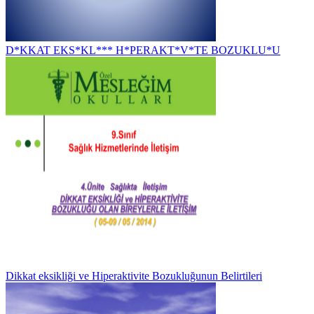
D*KKAT EKS*KL*** H*PERAKT*V*TE BOZUKLU*U
Dikkat eksikliği ve Hiperaktivite Bozukluğunun Belirtileri