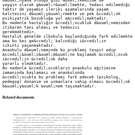
d&uuml;nyada olduğu gibi &uuml;lkemizde de
yaygın olarak g&ouml;r&uuml;lmekte, tedavi edilmediği
taktir de yaşamın ileriki aşamalarında yaşam
kalitesini d&uuml;ş&uuml;rmekte ve pek &ccedil;ok
psikiyatrik bozukluğa yol a&ccedil;maktadır.
Bu nedenle hastalığın &ccedil;ocukluk d&ouml;neminden
itibaren tanı alması ve tedavisi
gerekmektedir.
Hastalık genelde ilkokula başlandığında fark edilmekte
ama bu kez ge&ccedil; kalındığı i&ccedil;in
sıkıntı yaşanmaktadır.
Anaokulu d&ouml;neminde bu problemi tespit edip
&ccedil;&ouml;z&uuml;m&uuml;ne başlamak &ccedil;ocuk
i&ccedil;in &ccedil;ok daha
yararlı olmaktadır.
Bu nedenle &ccedil;ocukların anaokulu eğitimine
zamanında başlaması ve anaokulunda
&ccedil;ocukta bu problemi fark edecek (psikolog,
pedegog) donanım ve uzmanlara sahip olması &ccedil;ok
Related documents