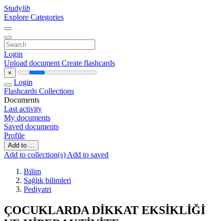
Study
lib
Explore Categories
Login
Upload document
Create flashcards
×
Login
Flashcards
Collections
Documents
Last activity
My documents
Saved documents
Profile
Add to ...
Add to collection(s)
Add to saved
Bilim
Sağlık bilimleri
Pediyatri
ÇOCUKLARDA DİKKAT EKSİKLİĞİ