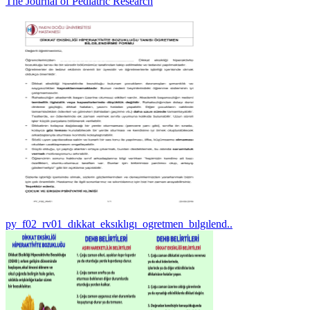
The Journal of Pediatric Research
py_f02_rv01_dıkkat_eksıklıgı_ogretmen_bılgılend..