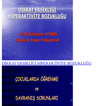
DİKKAT EKSİKLİĞİ HİPERAKTİVİTE BOZUKLUĞU