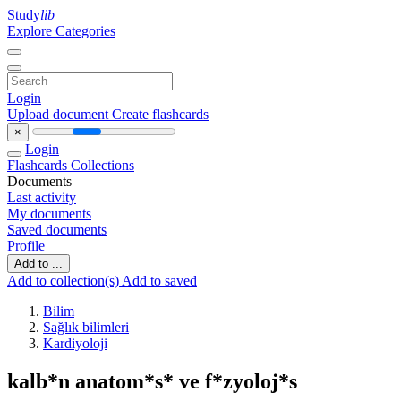
Study
lib
Explore Categories
Login
Upload document
Create flashcards
×
Login
Flashcards
Collections
Documents
Last activity
My documents
Saved documents
Profile
Add to ...
Add to collection(s)
Add to saved
Bilim
Sağlık bilimleri
Kardiyoloji
kalb*n anatom*s* ve f*zyoloj*s