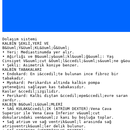
Dolaşım sistemi
KALBİN ŞEKLİ,YERİ VE
B&Uuml;Y&Uuml;KL&Uuml;Ğ&Uuml;
• Yeri: Mediastinumda yer alır.
• Ağırlığı ve B&uuml;y&uuml;kl&uuml;ğ&uuml;: Yaş
Cinsiyet V&uuml;cut &Ouml;l&ccedil;&uuml;s&uuml;ne g&ou
• Şekli: Asimetrik koniye benzer.
KALBİN TABAKALARI
• Endokard: En i&ccedil;te bulunan ince fibroz bir
tabakadır.
• Myokard: Perikardın altında kalbin pompa
yeteneğini sağlayan kas tabakasıdır.
Kaslar &ccedil;izgilidir.
• Perikard: Kalbi dıştan &ccedil;epe&ccedil;evre saran
zardır..
KALBİN B&Ouml;L&Uuml;MLERİ
• SAĞ KULAK&Ccedil;IK (ATRİUM DEXTER):Vena Cava
Superior ile Vena Cava İnferior v&uuml;cut
dokularındaki ven&ouml;z kanı bu boşluğa toplar.
• Sağ atrium ve sağ ventrik&uuml;l arasında sağ
atrioventrik&uuml;ler delik bulunur.