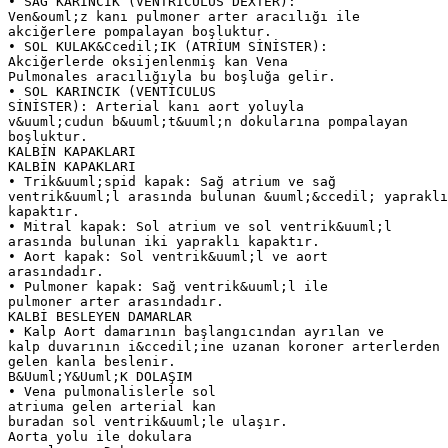
• SAĞ KARINCIK (VENTRİCULUS DEXTER):
Ven&ouml;z kanı pulmoner arter aracılığı ile
akciğerlere pompalayan boşluktur.
• SOL KULAK&Ccedil;IK (ATRİUM SİNİSTER):
Akciğerlerde oksijenlenmiş kan Vena
Pulmonales aracılığıyla bu boşluğa gelir.
• SOL KARINCIK (VENTİCULUS
SİNİSTER): Arterial kanı aort yoluyla
v&uuml;cudun b&uuml;t&uuml;n dokularına pompalayan
boşluktur.
KALBİN KAPAKLARI
KALBİN KAPAKLARI
• Trik&uuml;spid kapak: Sağ atrium ve sağ
ventrik&uuml;l arasında bulunan &uuml;&ccedil; yapraklı
kapaktır.
• Mitral kapak: Sol atrium ve sol ventrik&uuml;l
arasında bulunan iki yapraklı kapaktır.
• Aort kapak: Sol ventrik&uuml;l ve aort
arasındadır.
• Pulmoner kapak: Sağ ventrik&uuml;l ile
pulmoner arter arasındadır.
KALBİ BESLEYEN DAMARLAR
• Kalp Aort damarının başlangıcından ayrılan ve
kalp duvarının i&ccedil;ine uzanan koroner arterlerden
gelen kanla beslenir.
B&Uuml;Y&Uuml;K DOLAŞIM
• Vena pulmonalislerle sol
atriuma gelen arterial kan
buradan sol ventrik&uuml;le ulaşır.
Aorta yolu ile dokulara