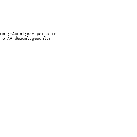
uml;m&uuml;nde yer alır.
re AV d&uuml;ğ&uuml;m