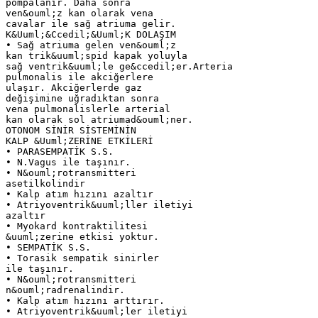
pompalanır. Daha sonra
ven&ouml;z kan olarak vena
cavalar ile sağ atriuma gelir.
K&Uuml;&Ccedil;&Uuml;K DOLAŞIM
• Sağ atriuma gelen ven&ouml;z
kan trik&uuml;spid kapak yoluyla
sağ ventrik&uuml;le ge&ccedil;er.Arteria
pulmonalis ile akciğerlere
ulaşır. Akciğerlerde gaz
değişimine uğradıktan sonra
vena pulmonalislerle arterial
kan olarak sol atriumad&ouml;ner.
OTONOM SİNİR SİSTEMİNİN
KALP &Uuml;ZERİNE ETKİLERİ
• PARASEMPATİK S.S.
• N.Vagus ile taşınır.
• N&ouml;rotransmitteri
asetilkolindir
• Kalp atım hızını azaltır
• Atriyoventrik&uuml;ller iletiyi
azaltır
• Myokard kontraktilitesi
&uuml;zerine etkisi yoktur.
• SEMPATİK S.S.
• Torasik sempatik sinirler
ile taşınır.
• N&ouml;rotransmitteri
n&ouml;radrenalindir.
• Kalp atım hızını arttırır.
• Atriyoventrik&uuml;ler iletiyi