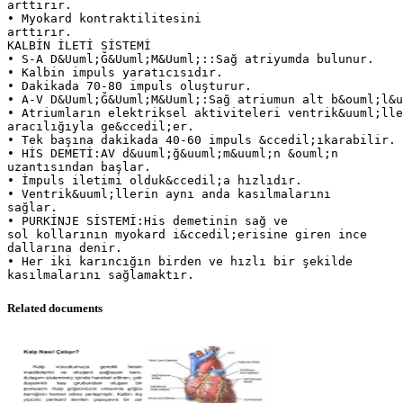
arttırır.
• Myokard kontraktilitesini
arttırır.
KALBİN İLETİ SİSTEMİ
• S-A D&Uuml;Ğ&Uuml;M&Uuml;::Sağ atriyumda bulunur.
• Kalbin impuls yaratıcısıdır.
• Dakikada 70-80 impuls oluşturur.
• A-V D&Uuml;Ğ&Uuml;M&Uuml;:Sağ atriumun alt b&ouml;l&u
• Atriumların elektriksel aktiviteleri ventrik&uuml;lle
aracılığıyla ge&ccedil;er.
• Tek başına dakikada 40-60 impuls &ccedil;ıkarabilir.
• HİS DEMETİ:AV d&uuml;ğ&uuml;m&uuml;n &ouml;n
uzantısından başlar.
• İmpuls iletimi olduk&ccedil;a hızlıdır.
• Ventrik&uuml;llerin aynı anda kasılmalarını
sağlar.
• PURKİNJE SİSTEMİ:His demetinin sağ ve
sol kollarının myokard i&ccedil;erisine giren ince
dallarına denir.
• Her iki karıncığın birden ve hızlı bir şekilde
Related documents