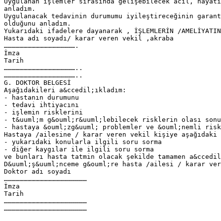
Uygulanan işlemler sırasında gelişebilecek acil, hayatı
anladım.
Uygulanacak tedavinin durumumu iyileştireceğinin garant
olduğunu anladım.
Yukarıdaki ifadelere dayanarak , İŞLEMLERİN /AMELİYATIN
Hasta adı soyadı/ karar veren vekil ,akraba
……………………………………………….
İmza
Tarih
………………………………………………..
………………………………………………..
G. DOKTOR BELGESİ
Aşağıdakileri a&ccedil;ıkladım:
- hastanın durumunu
- tedavi ihtiyacını
- işlemin risklerini
- t&uuml;m g&ouml;r&uuml;lebilecek risklerin olası sonu
- hastaya &ouml;zg&uuml; problemler ve &ouml;nemli risk
Hastaya /ailesine / karar veren vekil kişiye aşağıdaki 
- yukarıdaki konularla ilgili soru sorma
- diğer kaygılar ile ilgili soru sorma
ve bunları hasta tatmin olacak şekilde tamamen a&ccedil
D&uuml;ş&uuml;nceme g&ouml;re hasta /ailesi / karar ver
Doktor adı soyadı
………………………………………………………
İmza
Tarih
………………………………………………………