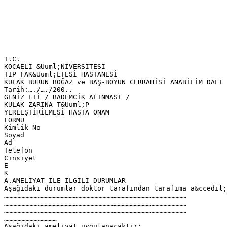
T.C.
KOCAELİ &Uuml;NİVERSİTESİ
TIP FAK&Uuml;LTESİ HASTANESİ
KULAK BURUN BOĞAZ ve BAŞ-BOYUN CERRAHİSİ ANABİLİM DALI
Tarih:…./…./200..
GENİZ ETİ / BADEMCİK ALINMASI /
KULAK ZARINA T&Uuml;P
YERLEŞTİRİLMESİ HASTA ONAM
FORMU
Kimlik No
Soyad
Ad
Telefon
Cinsiyet
E
K
A.AMELİYAT İLE İLGİLİ DURUMLAR
Aşağıdaki durumlar doktor tarafından tarafıma a&ccedil;
………………………………………………………………………………………………………………………
………………………………………………………………………………………………………………………
………………………………………………………………………………………………………………………
…………………………………
Aşağıdaki ameliyat uygulanacaktır: