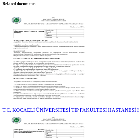
Related documents
T.C. KOCAELİ ÜNİVERSİTESİ TIP FAKÜLTESİ HASTANESİ