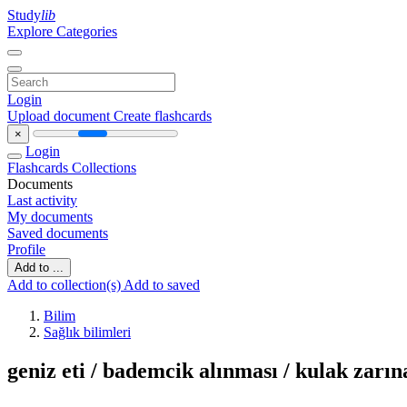
Study
lib
Explore Categories
Login
Upload document
Create flashcards
×
Login
Flashcards
Collections
Documents
Last activity
My documents
Saved documents
Profile
Add to ...
Add to collection(s)
Add to saved
Bilim
Sağlık bilimleri
geniz eti / bademcik alınması / kulak zarın