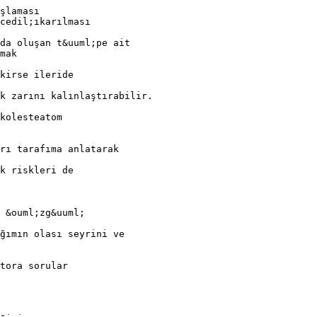
şlaması
cedil;ıkarılması
da oluşan t&uuml;pe ait
mak
kirse ileride
k zarını kalınlaştırabilir.
kolesteatom
rı tarafıma anlatarak
k riskleri de
 &ouml;zg&uuml;
ğımın olası seyrini ve
tora sorular