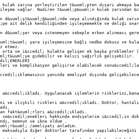
 kulak zarına yerleştirilen t&uuml;pten dışarı akmaya ba
ileşme sağlar. Nadiren t&uuml;p&uuml;n kulak zarından &c
n d&uuml;şt&uuml;ğ&uuml;nde veya alındığında kulak zarın
;pe ait delik kendiliğinden iyileşmemekte ve deliği onar
n d&uuml;şer veya istenmeyen sebeple erken alınması gere
uml;t&uuml; yara iyileşmesine bağlı nedbe dokusu ve kula
z etmez.
 orta ve i&ccedil; kulakta gelişen ek başka problemler (
ml;t&uuml;ye gidebilir ve kalıcı sağırlık gelişebilir.
dil;ENEKLERİ
leri ve komplikasyon gelişirse olabilecek sonu&ccedil;la
ccedil;ıklamasının yanında ameliyat dışında gelişebilece
 a&ccedil;ıkladı. Uygulanacak işlemlerin risklerini,bana
ni ve ilişkili riskleri a&ccedil;ıkladı. Doktor, hastalı
adı.
an fakt&ouml;rleri a&ccedil;ıkladı.
 se&ccedil;enekleri hakkında endişelerim i&ccedil;in dok
ndı, memnun ve ikna oldum .
uml;r&uuml; /ameliyatı anladım.
 maksadıyla diğer doktorlar tarafından yapılabileceğini