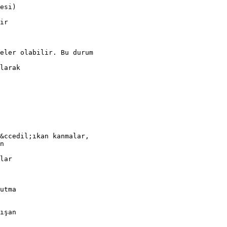
esi)
ir
eler olabilir. Bu durum
larak
&ccedil;ıkan kanmalar,
n
lar
utma
ışan