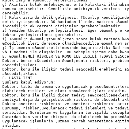
Kulak Zarına T&uuml;p Yerleştirilmesi
g) Akıntılı kulak enfeksiyonu: orta kulaktaki iltihabın
sonucu gelişebilir. Genellikle antibiyotik verilmesi iy
gerekebilir.
h) Kulak zarında delik gelişmesi: T&uuml;p kendiliğinde
delik iyileşecektir. 30 hastadan 1’inde, nadiren t&uuml
i&ccedil;in ek cerrahi girişimler gerekebilmektedir.
ı) Yeniden t&uuml;p yerleştirilmesi: Eğer t&uuml;p erke
tekrar yerleştirilmesi gerekebilir.
i) T&uuml;p d&uuml;şt&uuml;kten sonra kulak zarında k&o
&Ccedil;ok ileri derecede olmadık&ccedil;a &ouml;nem ar
j) İşitmenin d&uuml;zeltilmesinde başarısızlık: Nadiren
vb.) nedeni ile oluşabilir. Bu sebeple işitme daha k&ou
E. &Ouml;NEMLİ RİSKLER VE KONU İLE İLGİLİ TEDAVİ SE&Cce
Doktor, benim i&ccedil;in &ouml;nemli riskleri, problem
a&ccedil;ıkladı.
Doktor, konu ile ilişkin tedavi se&ccedil;eneklerini a&
a&ccedil;ıkladı.
F. HASTA İZNİ
Şunları kabul ediyorum:
Doktor, tıbbi durumumu ve uygulanacak prosed&uuml;rleri
olabilecek riskleri ve olası sonu&ccedil;ları anladım.
Doktor, konu ile ilgili diğer tedavi se&ccedil;enekleri
ameliyat dışında gelişebilecek riskleri de a&ccedil;ıkl
Doktor anestezi risklerini ve anestezi risklerini artır
Durumum, riskler,uygulanacak tedavi işlemleri ve tedavi
sorabildim. Sorularım ve kaygılarım tartışıldı ,cevapla
Damardan kan verilme ihtiyacı da olabilecek bu prosed&u
Uygulanacak işlemlerin ,uzman cerrah nezaretinde eğitim
anladım.