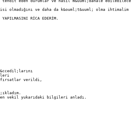
 tehdit eden durumlar ve nasıl m&uuml;dahale edilebilece
isi olmadığını ve daha da k&ouml;t&uuml; olma ihtimalim
 YAPILMASINI RİCA EDERİM.
&ccedil;larını
leri
fırsatlar verildi,
;ıkladım.
en vekil yukarıdaki bilgileri anladı.