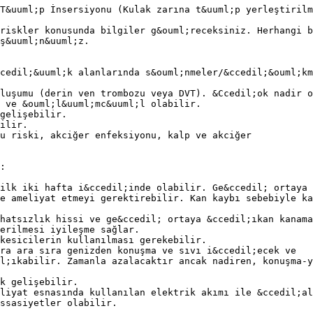
T&uuml;p İnsersiyonu (Kulak zarına t&uuml;p yerleştirilm
riskler konusunda bilgiler g&ouml;receksiniz. Herhangi b
ş&uuml;n&uuml;z.
cedil;&uuml;k alanlarında s&ouml;nmeler/&ccedil;&ouml;km
luşumu (derin ven trombozu veya DVT). &Ccedil;ok nadir o
 ve &ouml;l&uuml;mc&uuml;l olabilir.
gelişebilir.
ilir.
u riski, akciğer enfeksiyonu, kalp ve akciğer
:
ilk iki hafta i&ccedil;inde olabilir. Ge&ccedil; ortaya 
e ameliyat etmeyi gerektirebilir. Kan kaybı sebebiyle ka
hatsızlık hissi ve ge&ccedil; ortaya &ccedil;ıkan kanama
erilmesi iyileşme sağlar.
kesicilerin kullanılması gerekebilir.
ra ara sıra genizden konuşma ve sıvı i&ccedil;ecek ve
l;ıkabilir. Zamanla azalacaktır ancak nadiren, konuşma-y
k gelişebilir.
liyat esnasında kullanılan elektrik akımı ile &ccedil;al
ssasiyetler olabilir.