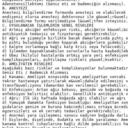
Adenotonsillektomi (Geniz eti ve bademciğin alınması). 
B. ANESTEZİ
Anestezi bilgilendirme formunda anestezi ve olabilecek 
endişeniz olursa anestezi doktorunuz ile g&ouml;r&uuml;
Bilgilendirme formu verilmediyse l&uuml;tfen isteyiniz.
C. UYGULANACAK İŞLEMLERİN GENEL RİSKLERİ
a) Artmış akciğer enfeksiyon riski, akciğerin k&uuml;&c
antibiyotik tedavisi ve fizyoterapi gerektirebilir.
b) Ağrı ve şişmeyle birlikte bacak damarlarında pıhtı o
bu pıhtı bulunduğu yerden koparak akciğerlere gidebilir
c) Kalpte zorlanmaya bağlı kalp krizi veya fel&ccedil; 
d) İşlemden kaynaklanabilen sorunlarla hasta kaybedileb
e) Obez (kilolu) hastalarda artmış yara yeri enfeksiyon
komplikasyonları, pıhtılaşma riskleri y&uuml;ksektir.
D. AMELİYATIN RİSKLERİ
Aşağıdaki bazı riskler ve komplikasyonlar bulunmaktadır
Geniz Eti / Bademcik Alınması
a) Kanama: Ameliyat esnasında veya ameliyattan sonraki 
tekrar hastaneye yatırılarak m&uuml;dahale edilmesini v
transf&uuml;zyonu (damardan kan verilmesi) gerekebilir.
b) Enfeksiyon: Artan ağız kokusu, genizde ve boğazda ra
enfeksiyon belirtisi olabilir. Genellikle antibiyotik v
c) Ağrı: İlk iki haftada boğazda ağrı olabilir ve ağrı 
d) Yumuşak damakta fonksiyon bozukluğu: Ameliyattan son
gıdaların genize ve buruna ka&ccedil;ması ortaya &ccedi
egzersizleri ve ek cerrahi tedaviler gerektirebilir.
e) Anormal yara iyileşmesi sonucu nadiren boğazda darlı
f) Dişlerde, dişetinde, dudakta ve dilde yaralanma: Ame
kanama kontrol cihazlarına bağlı dilde ge&ccedil;ici ha