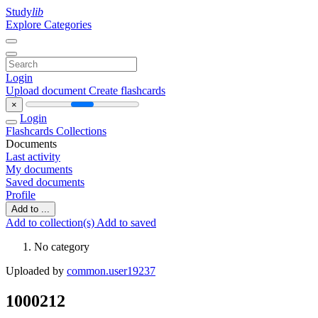
Study
lib
Explore Categories
Login
Upload document
Create flashcards
×
Login
Flashcards
Collections
Documents
Last activity
My documents
Saved documents
Profile
Add to ...
Add to collection(s)
Add to saved
No category
Uploaded by
common.user19237
1000212