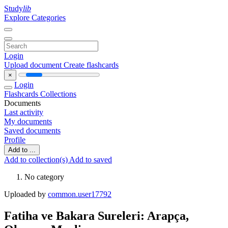
Study
lib
Explore Categories
Login
Upload document
Create flashcards
×
Login
Flashcards
Collections
Documents
Last activity
My documents
Saved documents
Profile
Add to ...
Add to collection(s)
Add to saved
No category
Uploaded by
common.user17792
Fatiha ve Bakara Sureleri: Arapça,