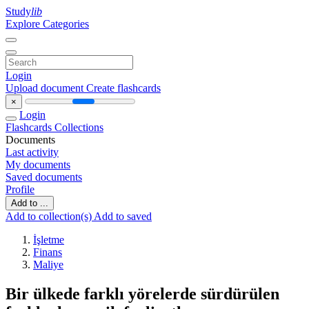
Study
lib
Explore Categories
Login
Upload document
Create flashcards
×
Login
Flashcards
Collections
Documents
Last activity
My documents
Saved documents
Profile
Add to ...
Add to collection(s)
Add to saved
İşletme
Finans
Maliye
Bir ülkede farklı yörelerde sürdürülen