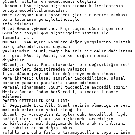
y&ouml;neltilen en &ouml;nemli eleştiri
Ekonomik b&uuml;y&uuml;menin otomatik frenlenmesini
ortaya &ccedil;ıkarmasıdır.
Monetizasyon: Kamu bor&ccedil;larının Merkez Bankası
para tabanının genişletilmesiyle
itfa edilmesi.
Nitel B&uuml;y&uuml;me: Kişi başına d&uuml;şen reel
GSMH’nın sosyal g&ouml;stergeler sistemi ile
tamamlanması.
NORMATİF YAKLAŞIM: Normlara değer yargılarına politik
bakış a&ccedil;ısına dayanan
yaklaşımdır. &Ouml;rneğin belirli bir gelir dağılımına
bir grup k&ouml;t&uuml; derken diğeri normal
diyebilir.
N&ouml;tr Para: Para stokundaki bir değişikliğin reel
değişkenleri değiştirmeden yalnızca
fiyat d&uuml;zeyinde bir değişmeye neden olması.
Para ikamesi: Ulusal sınırlar i&ccedil;inde, ulusal
paranın yabancı paralarla ikame edilmesi.
Parasal Finansman: B&uuml;t&ccedil;e a&ccedil;ığının
Merkez Bankası’ndan bor&ccedil; alınarak finanse
edilmesi.
PARETO OPTİMALLİK KOŞULLARI:
1) Değişimde Etkinlik: &Uuml;retimin olmadığı ve veri
mal miktarlarının sabit olduğu bir
d&uuml;nya varsayalım Bireyler daha &ccedil;ok fayda
sağladıkları malları t&uuml;ketmek i&ccedil;in
birbirleriyle mal değişiminde bulunarak refahlarını
artırabilirler.bu değiş tokuş
refahlarını daha fazla artıramayacakları veya birinin