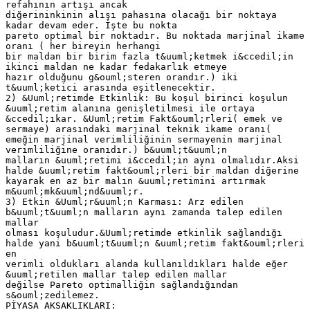
refahının artışı ancak
diğerininkinin alışı pahasına olacağı bir noktaya
kadar devam eder. İşte bu nokta
pareto optimal bir noktadır. Bu noktada marjinal ikame
oranı ( her bireyin herhangi
bir maldan bir birim fazla t&uuml;ketmek i&ccedil;in
ikinci maldan ne kadar fedakarlık etmeye
hazır olduğunu g&ouml;steren orandır.) iki
t&uuml;ketici arasında eşitlenecektir.
2) &Uuml;retimde Etkinlik: Bu koşul birinci koşulun
&uuml;retim alanına genişletilmesi ile ortaya
&ccedil;ıkar. &Uuml;retim Fakt&ouml;rleri( emek ve
sermaye) arasındaki marjinal teknik ikame oranı(
emeğin marjinal verimliliğinin sermayenin marjinal
verimliliğine oranıdır.) b&uuml;t&uuml;n
malların &uuml;retimi i&ccedil;in aynı olmalıdır.Aksi
halde &uuml;retim fakt&ouml;rleri bir maldan diğerine
kayarak en az bir malın &uuml;retimini artırmak
m&uuml;mk&uuml;nd&uuml;r.
3) Etkin &Uuml;r&uuml;n Karması: Arz edilen
b&uuml;t&uuml;n malların aynı zamanda talep edilen
mallar
olması koşuludur.&Uuml;retimde etkinlik sağlandığı
halde yani b&uuml;t&uuml;n &uuml;retim fakt&ouml;rleri
en
verimli oldukları alanda kullanıldıkları halde eğer
&uuml;retilen mallar talep edilen mallar
değilse Pareto optimalliğin sağlandığından
s&ouml;zedilemez.
PİYASA AKSAKLIKLARI: