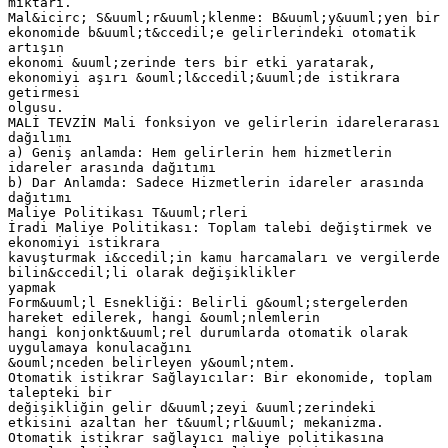
miktarı.
Mal&icirc; S&uuml;r&uuml;klenme: B&uuml;y&uuml;yen bir
ekonomide b&uuml;t&ccedil;e gelirlerindeki otomatik
artışın
ekonomi &uuml;zerinde ters bir etki yaratarak,
ekonomiyi aşırı &ouml;l&ccedil;&uuml;de istikrara
getirmesi
olgusu.
MALİ TEVZİN Mali fonksiyon ve gelirlerin idarelerarası
dağılımı
a) Geniş anlamda: Hem gelirlerin hem hizmetlerin
idareler arasında dağıtımı
b) Dar Anlamda: Sadece Hizmetlerin idareler arasında
dağıtımı
Maliye Politikası T&uuml;rleri
İradi Maliye Politikası: Toplam talebi değiştirmek ve
ekonomiyi istikrara
kavuşturmak i&ccedil;in kamu harcamaları ve vergilerde
bilin&ccedil;li olarak değişiklikler
yapmak
Form&uuml;l Esnekliği: Belirli g&ouml;stergelerden
hareket edilerek, hangi &ouml;nlemlerin
hangi konjonkt&uuml;rel durumlarda otomatik olarak
uygulamaya konulacağını
&ouml;nceden belirleyen y&ouml;ntem.
Otomatik istikrar Sağlayıcılar: Bir ekonomide, toplam
talepteki bir
değişikliğin gelir d&uuml;zeyi &uuml;zerindeki
etkisini azaltan her t&uuml;rl&uuml; mekanizma.
Otomatik istikrar sağlayıcı maliye politikasına