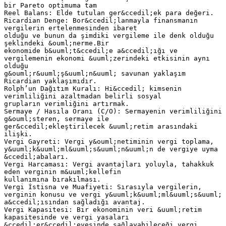
bir Pareto optimuma tam
Reel Balans: Elde tutulan ger&ccedil;ek para değeri.
Ricardian Denge: Bor&ccedil;lanmayla finansmanın
vergilerin ertelenmesinden ibaret
olduğu ve bunun da şimdiki vergileme ile denk olduğu
şeklindeki &ouml;nerme.Bir
ekonomide b&uuml;t&ccedil;e a&ccedil;ığı ve
vergilemenin ekonomi &uuml;zerindeki etkisinin aynı
olduğu
g&ouml;r&uuml;ş&uuml;n&uuml; savunan yaklaşım
Ricardian yaklaşımıdır.
Rolph’un Dağıtım Kuralı: Hi&ccedil; kimsenin
verimliliğini azaltmadan belirli sosyal
grupların verimliğini artırmak.
Sermaye / Hasıla Oranı (C/O): Sermayenin verimliliğini
g&ouml;steren, sermaye ile
ger&ccedil;ekleştirilecek &uuml;retim arasındaki
ilişki.
Vergi Gayreti: Vergi y&ouml;netiminin vergi toplama,
y&uuml;k&uuml;ml&uuml;s&uuml;n&uuml;n de vergiye uyma
&ccedil;abaları.
Vergi Harcaması: Vergi avantajları yoluyla, tahakkuk
eden verginin m&uuml;kellefin
kullanımına bırakılması.
Vergi İstisna ve Muafiyeti: Sırasıyla vergilerin,
verginin konusu ve vergi y&uuml;k&uuml;ml&uuml;s&uuml;
a&ccedil;ısından sağladığı avantaj.
Vergi Kapasitesi: Bir ekonominin veri &uuml;retim
kapasitesinde ve vergi yasaları
&ccedil;er&ccedil;evesinde sağlayabileceği vergi