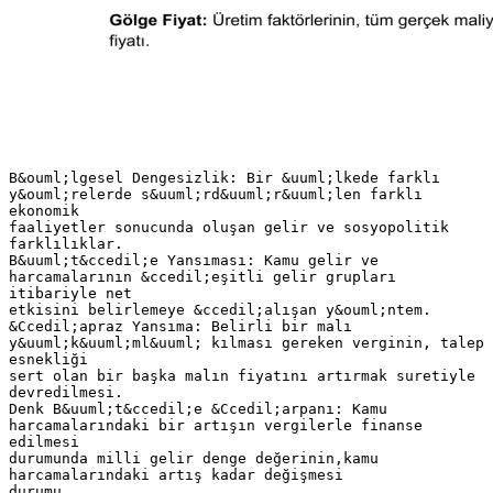
B&ouml;lgesel Dengesizlik: Bir &uuml;lkede farklı
y&ouml;relerde s&uuml;rd&uuml;r&uuml;len farklı
ekonomik
faaliyetler sonucunda oluşan gelir ve sosyopolitik
farklılıklar.
B&uuml;t&ccedil;e Yansıması: Kamu gelir ve
harcamalarının &ccedil;eşitli gelir grupları
itibariyle net
etkisini belirlemeye &ccedil;alışan y&ouml;ntem.
&Ccedil;apraz Yansıma: Belirli bir malı
y&uuml;k&uuml;ml&uuml; kılması gereken verginin, talep
esnekliği
sert olan bir başka malın fiyatını artırmak suretiyle
devredilmesi.
Denk B&uuml;t&ccedil;e &Ccedil;arpanı: Kamu
harcamalarındaki bir artışın vergilerle finanse
edilmesi
durumunda milli gelir denge değerinin,kamu
harcamalarındaki artış kadar değişmesi
durumu.