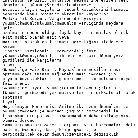
Enflasyon Vergisi: Enflasyon nedeni ile eriyen reel
depolarını g&uuml;&ccedil;lendirmeye
&ccedil;alışan kişilerin t&uuml;ketimlerini kısması
sonucunda kamu kesimine aktarılan kaynaklar.
Fedakarlık Kuramı: Vergileme dolayısıyla
y&uuml;k&uuml;ml&uuml;n&uuml;n varlığında meydana
gelen
azalmanın neden olduğu fayda kaybının mutlak olarak
eşit nisbi olarak eşit veya
marjinal olarak eşit olması gerektiğini ifade eden
kuram.
Finansal Kırılganlık: Bor&ccedil; faiz
y&uuml;k&uuml;n&uuml;n ihracat ve sair d&ouml;viz
girdileri ile karşılanma
oranı.
G&ouml;lge Faiz Oranı: Kaynakların nesillerarası
optimum dağılımının sağlanabilmesi i&ccedil;in
piyasa bozukluklarının giderilmesi ile bulunan sosyal
faiz oranı.
G&ouml;lge Fiyat: &Uuml;retim fakt&ouml;rlerinin,
t&uuml;m ger&ccedil;ek maliyetlerinin dikkate alınarak
saptanan
fiyatı.
Hoş Olmayan Monetarist Aritmetik: Uzun d&ouml;nemde
b&uuml;t&ccedil;e a&ccedil;ığının bor&ccedil;la
finansmanının parasal finansmandan daha enflasyonist
olması durumu
Kamu Harcamaları &Ccedil;arpanı: Kamu harcamalarındaki
başlangı&ccedil; değişikliğe g&ouml;re
ger&ccedil;ek gelir d&uuml;zeyindeki değişiklik