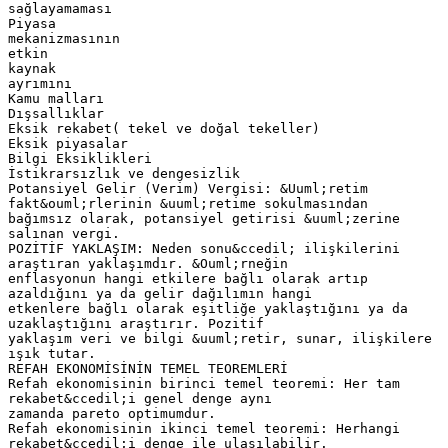
sağlayamaması
Piyasa
mekanizmasının
etkin
kaynak
ayrımını
Kamu malları
Dışsallıklar
Eksik rekabet( tekel ve doğal tekeller)
Eksik piyasalar
Bilgi Eksiklikleri
İstikrarsızlık ve dengesizlik
Potansiyel Gelir (Verim) Vergisi: &Uuml;retim
fakt&ouml;rlerinin &uuml;retime sokulmasından
bağımsız olarak, potansiyel getirisi &uuml;zerine
salınan vergi.
POZİTİF YAKLAŞIM: Neden sonu&ccedil; ilişkilerini
araştıran yaklaşımdır. &Ouml;rneğin
enflasyonun hangi etkilere bağlı olarak artıp
azaldığını ya da gelir dağılımın hangi
etkenlere bağlı olarak eşitliğe yaklaştığını ya da
uzaklaştığını araştırır. Pozitif
yaklaşım veri ve bilgi &uuml;retir, sunar, ilişkilere
ışık tutar.
REFAH EKONOMİSİNİN TEMEL TEOREMLERİ
Refah ekonomisinin birinci temel teoremi: Her tam
rekabet&ccedil;i genel denge aynı
zamanda pareto optimumdur.
Refah ekonomisinin ikinci temel teoremi: Herhangi
rekabet&ccedil;i denge ile ulaşılabilir.