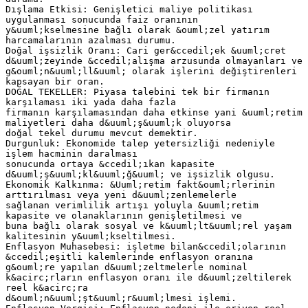
Dışlama Etkisi: Genişletici maliye politikası
uygulanması sonucunda faiz oranının
y&uuml;kselmesine bağlı olarak &ouml;zel yatırım
harcamalarının azalması durumu.
Doğal işsizlik Oranı: Cari ger&ccedil;ek &uuml;cret
d&uuml;zeyinde &ccedil;alışma arzusunda olmayanları ve
g&ouml;n&uuml;ll&uuml; olarak işlerini değiştirenleri
kapsayan bir oran.
DOĞAL TEKELLER: Piyasa talebini tek bir firmanın
karşılaması iki yada daha fazla
firmanın karşılamasından daha etkinse yani &uuml;retim
maliyetleri daha d&uuml;ş&uuml;k oluyorsa
doğal tekel durumu mevcut demektir.
Durgunluk: Ekonomide talep yetersizliği nedeniyle
işlem hacminin daralması
sonucunda ortaya &ccedil;ıkan kapasite
d&uuml;ş&uuml;kl&uuml;ğ&uuml; ve işsizlik olgusu.
Ekonomik Kalkınma: &Uuml;retim fakt&ouml;rlerinin
arttırılması veya yeni d&uuml;zenlemelerle
sağlanan verimlilik artışı yoluyla &uuml;retim
kapasite ve olanaklarının genişletilmesi ve
buna bağlı olarak sosyal ve k&uuml;lt&uuml;rel yaşam
kalitesinin y&uuml;kseltilmesi.
Enflasyon Muhasebesi: işletme bilan&ccedil;olarının
&ccedil;eşitli kalemlerinde enflasyon oranına
g&ouml;re yapılan d&uuml;zeltmelerle nominal
k&acirc;rların enflasyon oranı ile d&uuml;zeltilerek
reel k&acirc;ra
d&ouml;n&uuml;şt&uuml;r&uuml;lmesi işlemi.