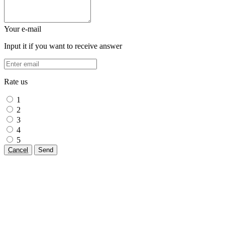
Your e-mail
Input it if you want to receive answer
Rate us
1
2
3
4
5
Cancel
Send