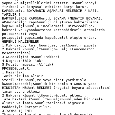
yapma &ouml;zelliklerini artırır. H&uuml;creyi
fiziksel ve kimyasal etkilere karşı korur.
KAPS&Uuml;L BOYAMANIN AŞAMALRI NELERDİR / NASIL
YAPILIR ?
BAKTERİLERDE KAPS&Uuml;L BOYAMA (NEGATİF BOYAMA):
AMA&Ccedil;: Kaps&uuml;l oluşturan bakterilerde
kaps&uuml;l&uuml;n incelenmesi. Bir&ccedil;ok
bakteri ve Cyanobacterca karbonhidratlı ortamlarda
polisakkarit veya
polipeptit yapısında kaps&uuml;l oluştururlar.
GEREKLİ MALZEMELER:
1.Mikroskop, lam, &ouml;ze, past&ouml;r pipeti
2.Bakteri k&uuml;lt&uuml;r&uuml; (Leuconostoc
mesenteroides)
3.&Ccedil;ini m&uuml;rekkebi
4.Nigrosin(%10 ‘luk)
5.Metilen mavisi (%1’lik)
PROSED&Uuml;R:
1.Hazırlık:
Temiz bir lam alınır.
Steril bir &ouml;ze veya pipet yardımıyla
k&uuml;&ccedil;&uuml;k bir damla NİGROSİN yada
HİNDİSTAN M&Uuml;REKKEBİ (negatif boyama i&ccedil;in)
lamın ucuna eklenir.
2.Bakteri k&uuml;lt&uuml;r&uuml; eklenir:
Taze bakteri k&uuml;lt&uuml;r&uuml;nden bir damla
alınır ve lamın &uuml;zerindeki nigrosin
maddesiyle karıştırılır.
3.YAYMA İŞLEMİ:
İkinci bir lam alınır ve bu lam 45 derecelik