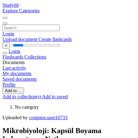
Study
lib
Explore Categories
Login
Upload document
Create flashcards
×
Login
Flashcards
Collections
Documents
Last activity
My documents
Saved documents
Profile
Add to ...
Add to collection(s)
Add to saved
No category
Uploaded by
common.user16733
Mikrobiyoloji: Kapsül Boyama