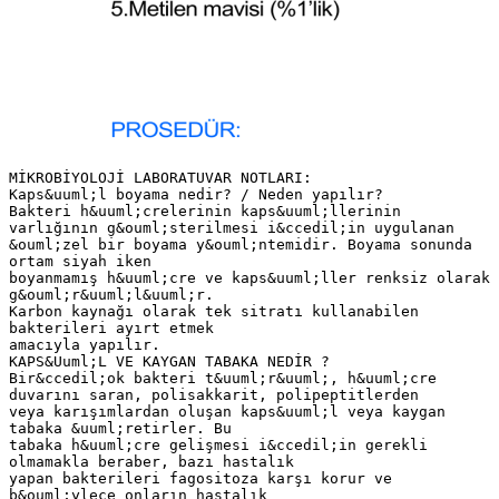
MİKROBİYOLOJİ LABORATUVAR NOTLARI:
Kaps&uuml;l boyama nedir? / Neden yapılır?
Bakteri h&uuml;crelerinin kaps&uuml;llerinin
varlığının g&ouml;sterilmesi i&ccedil;in uygulanan
&ouml;zel bir boyama y&ouml;ntemidir. Boyama sonunda
ortam siyah iken
boyanmamış h&uuml;cre ve kaps&uuml;ller renksiz olarak
g&ouml;r&uuml;l&uuml;r.
Karbon kaynağı olarak tek sitratı kullanabilen
bakterileri ayırt etmek
amacıyla yapılır.
KAPS&Uuml;L VE KAYGAN TABAKA NEDİR ?
Bir&ccedil;ok bakteri t&uuml;r&uuml;, h&uuml;cre
duvarını saran, polisakkarit, polipeptitlerden
veya karışımlardan oluşan kaps&uuml;l veya kaygan
tabaka &uuml;retirler. Bu
tabaka h&uuml;cre gelişmesi i&ccedil;in gerekli
olmamakla beraber, bazı hastalık
yapan bakterileri fagositoza karşı korur ve
b&ouml;ylece onların hastalık