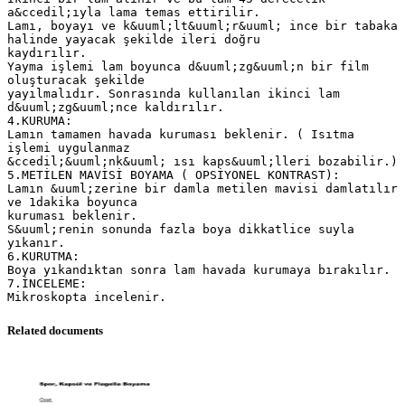
a&ccedil;ıyla lama temas ettirilir.
Lamı, boyayı ve k&uuml;lt&uuml;r&uuml; ince bir tabaka
halinde yayacak şekilde ileri doğru
kaydırılır.
Yayma işlemi lam boyunca d&uuml;zg&uuml;n bir film
oluşturacak şekilde
yayılmalıdır. Sonrasında kullanılan ikinci lam
d&uuml;zg&uuml;nce kaldırılır.
4.KURUMA:
Lamın tamamen havada kuruması beklenir. ( Isıtma
işlemi uygulanmaz
&ccedil;&uuml;nk&uuml; ısı kaps&uuml;lleri bozabilir.)
5.METİLEN MAVİSİ BOYAMA ( OPSİYONEL KONTRAST):
Lamın &uuml;zerine bir damla metilen mavisi damlatılır
ve 1dakika boyunca
kuruması beklenir.
S&uuml;renin sonunda fazla boya dikkatlice suyla
yıkanır.
6.KURUTMA:
Boya yıkandıktan sonra lam havada kurumaya bırakılır.
7.İNCELEME:
Related documents