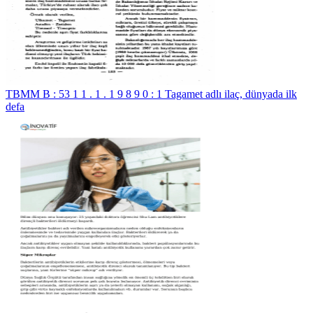
TBMM B : 53 1 1 . 1 . 1 9 8 9 0 : 1 Tagamet adlı ilaç, dünyada ilk
defa