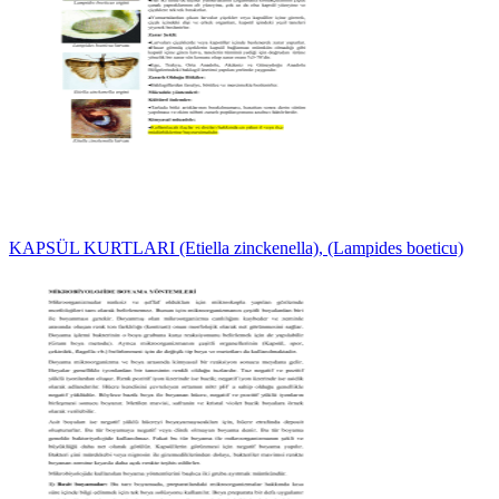
KAPSÜL KURTLARI (Etiella zinckenella), (Lampides boeticu)