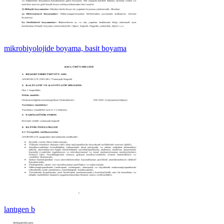
mikrobiyolojide boyama, basit boyama
lantıgen b