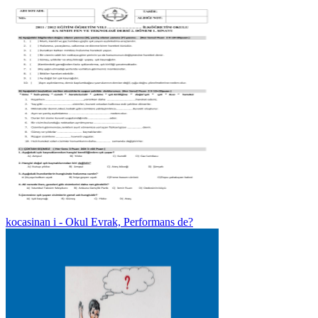
kocasinan i - Okul Evrak, Performans de?