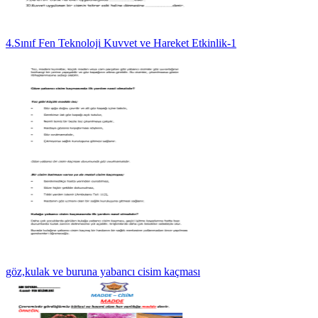
4.Sınıf Fen Teknoloji Kuvvet ve Hareket Etkinlik-1
göz,kulak ve buruna yabancı cisim kaçması