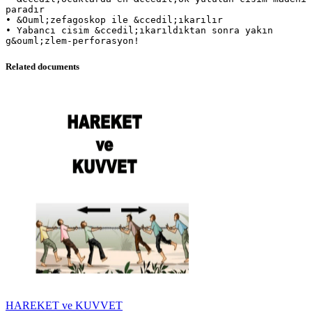
paradır
• &Ouml;zefagoskop ile &ccedil;ıkarılır
• Yabancı cisim &ccedil;ıkarıldıktan sonra yakın
Related documents
HAREKET ve KUVVET