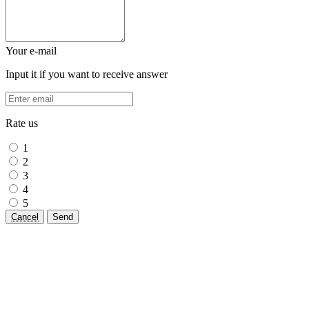
Your e-mail
Input it if you want to receive answer
Rate us
1
2
3
4
5
Cancel
Send