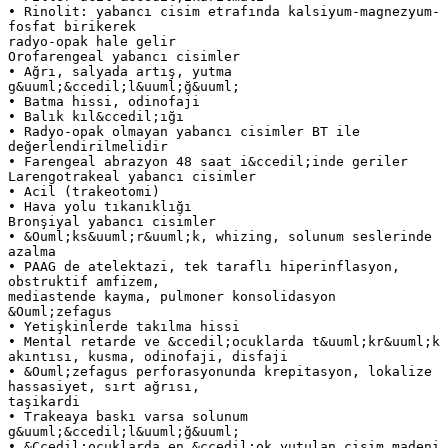
• Rinolit: yabancı cisim etrafında kalsiyum-magnezyum-
fosfat birikerek
radyo-opak hale gelir
Orofarengeal yabancı cisimler
• Ağrı, salyada artış, yutma
g&uuml;&ccedil;l&uuml;ğ&uuml;
• Batma hissi, odinofaji
• Balık kıl&ccedil;ığı
• Radyo-opak olmayan yabancı cisimler BT ile
değerlendirilmelidir
• Farengeal abrazyon 48 saat i&ccedil;inde geriler
Larengotrakeal yabancı cisimler
• Acil (trakeotomi)
• Hava yolu tıkanıklığı
Bronşiyal yabancı cisimler
• &Ouml;ks&uuml;r&uuml;k, whizing, solunum seslerinde
azalma
• PAAG de atelektazi, tek taraflı hiperinflasyon,
obstruktif amfizem,
mediastende kayma, pulmoner konsolidasyon
&Ouml;zefagus
• Yetişkinlerde takılma hissi
• Mental retarde ve &ccedil;ocuklarda t&uuml;kr&uuml;k
akıntısı, kusma, odinofaji, disfaji
• &Ouml;zefagus perforasyonunda krepitasyon, lokalize
hassasiyet, sırt ağrısı,
taşikardi
• Trakeaya baskı varsa solunum
g&uuml;&ccedil;l&uuml;ğ&uuml;
• &Ccedil;ocuklarda en &ccedil;ok yutulan cisim madeni