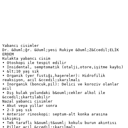
Yabancı cisimler
Dr. &Ouml;ğr. &Uuml;yesi Rukiye &Ouml;Z&Ccedil;ELİK
ERDEM
Kulakta yabancı cisim
• Otoskopi ile tespit edilir
• İnsidental, semptomatik (otalji,otore,işitme kaybı)
• &lt;10 yaş sık
• Organik (yer fıstığı,haşereler): Hidrofilik
reaksiyon, acil &ccedil;ıkarılmalı
• İnorganik (boncuk,pil): Delici ve koroziv olanlar
acil
• Dış kulak yolundaki b&ouml;cekler alkol ile
&ccedil;ıkartılabilir
Nazal yabancı cisimler
• Akut veya yıllar sonra
• 2-3 yaş sık
• Anterior rinoskopi: septum-alt konka arasına
sıkışmış
• Tek taraflı k&ouml;t&uuml; kokulu burun akıntısı
• Piller acil &ccedil;ıkarılmalı