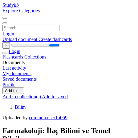
Study
lib
Explore Categories
Login
Upload document
Create flashcards
×
Login
Flashcards
Collections
Documents
Last activity
My documents
Saved documents
Profile
Add to ...
Add to collection(s)
Add to saved
Bilim
Uploaded by
common.user15069
Farmakoloji: İlaç Bilimi ve Temel