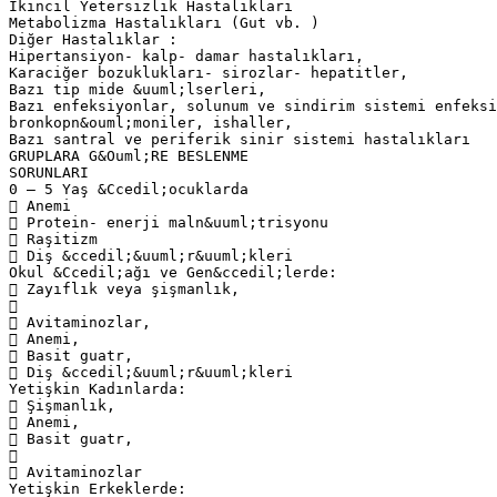
İkincil Yetersizlik Hastalıkları
Metabolizma Hastalıkları (Gut vb. )
Diğer Hastalıklar :
Hipertansiyon- kalp- damar hastalıkları,
Karaciğer bozuklukları- sirozlar- hepatitler,
Bazı tip mide &uuml;lserleri,
Bazı enfeksiyonlar, solunum ve sindirim sistemi enfeksi
bronkopn&ouml;moniler, ishaller,
Bazı santral ve periferik sinir sistemi hastalıkları
GRUPLARA G&Ouml;RE BESLENME
SORUNLARI
0 – 5 Yaş &Ccedil;ocuklarda
 Anemi
 Protein- enerji maln&uuml;trisyonu
 Raşitizm
 Diş &ccedil;&uuml;r&uuml;kleri
Okul &Ccedil;ağı ve Gen&ccedil;lerde:
 Zayıflık veya şişmanlık,

 Avitaminozlar,
 Anemi,
 Basit guatr,
 Diş &ccedil;&uuml;r&uuml;kleri
Yetişkin Kadınlarda:
 Şişmanlık,
 Anemi,
 Basit guatr,

 Avitaminozlar
Yetişkin Erkeklerde: