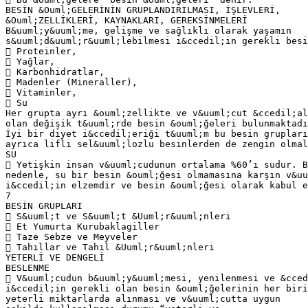
BESİN &Ouml;GELERİNİN GRUPLANDIRILMASI, İŞLEVLERİ,
&Ouml;ZELLİKLERİ, KAYNAKLARI, GEREKSİNMELERİ
B&uuml;y&uuml;me, gelişme ve sağlıklı olarak yaşamın
s&uuml;d&uuml;r&uuml;lebilmesi i&ccedil;in gerekli besi
 Proteinler,
 Yağlar,
 Karbonhidratlar,
 Madenler (Mineraller),
 Vitaminler,
 Su
Her grupta ayrı &ouml;zellikte ve v&uuml;cut &ccedil;al
olan değişik t&uuml;rde besin &ouml;ğeleri bulunmaktadı
İyi bir diyet i&ccedil;eriği t&uuml;m bu besin grupları
ayrıca lifli sel&uuml;lozlu besinlerden de zengin olmal
SU
 Yetişkin insan v&uuml;cudunun ortalama %60’ı sudur. B
nedenle, su bir besin &ouml;ğesi olmamasına karşın v&uu
i&ccedil;in elzemdir ve besin &ouml;ğesi olarak kabul e
7
BESİN GRUPLARI
 S&uuml;t ve S&uuml;t &Uuml;r&uuml;nleri
 Et Yumurta Kurubaklagiller
 Taze Sebze ve Meyveler
 Tahıllar ve Tahıl &Uuml;r&uuml;nleri
YETERLİ VE DENGELİ
BESLENME
 V&uuml;cudun b&uuml;y&uuml;mesi, yenilenmesi ve &cced
i&ccedil;in gerekli olan besin &ouml;ğelerinin her biri
yeterli miktarlarda alınması ve v&uuml;cutta uygun