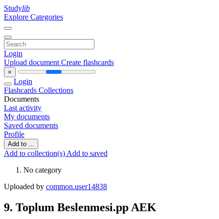
Study
lib
Explore Categories
Login
Upload document
Create flashcards
×
Login
Flashcards
Collections
Documents
Last activity
My documents
Saved documents
Profile
Add to ...
Add to collection(s)
Add to saved
No category
Uploaded by
common.user14838
9. Toplum Beslenmesi.pp AEK