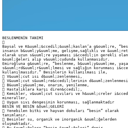
BESLENMENİN TANIMI

Baysal ve K&uuml;&ccedil;&uuml;kaslan’a g&ouml;re, “bes
insanın b&uuml;y&uuml;me, gelişme,sağlıklı ve &uuml;ret
olarak uzun s&uuml;re yaşaması i&ccedil;in gerekli olan
&ouml;ğeleri alıp v&uuml;cudunda kullanmasıdır.
Emiroğluna g&ouml;re, “beslenme, b&uuml;y&uuml;me, yaşa
s&uuml;rd&uuml;r&uuml;lmesi ve sağlığın korunması i&cce
kullanılmasıdır.” Besinlerin kullanılması ile,
 V&uuml;cut ısı d&uuml;zenlenmesi,
 V&uuml;cut s&uuml;re&ccedil;lerinin d&uuml;zenlenmesi
 B&uuml;y&uuml;me, onarım, yenilenme,
 Hastalıklara karşı diren&ccedil;,
 Kemikler, v&uuml;cut sıvıları ve h&uuml;creler i&cced
mineraller,
 Uygun sıvı dengesinin korunması, sağlanmaktadır
BESİN VE BESİN &Ouml;GELERİ
 Yenebilen bitki ve hayvan dokuları “besin” olarak
tanımlanır.
 Besinler su, organik ve inorganik &ouml;ğelerden
oluşmaktadır.
 Bu &ouml;ğelere “besin &ouml;ğeleri” denir.