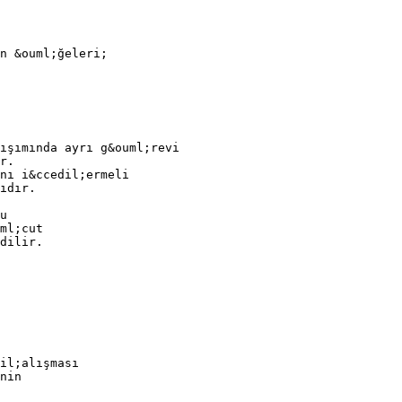
n &ouml;ğeleri;
ışımında ayrı g&ouml;revi
r.
nı i&ccedil;ermeli
ıdır.
u
ml;cut
dilir.
il;alışması
nin