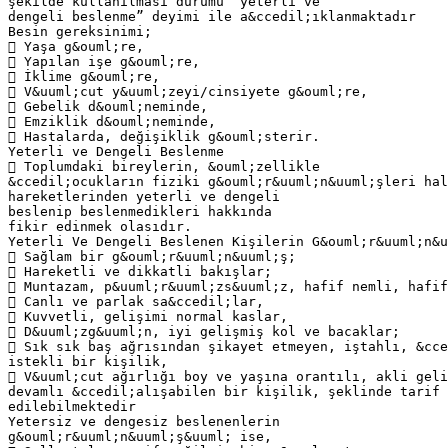
şekilde kullanılması durumu “yeterli ve
dengeli beslenme” deyimi ile a&ccedil;ıklanmaktadır
Besin gereksinimi;
 Yaşa g&ouml;re,
 Yapılan işe g&ouml;re,
 İklime g&ouml;re,
 V&uuml;cut y&uuml;zeyi/cinsiyete g&ouml;re,
 Gebelik d&ouml;neminde,
 Emziklik d&ouml;neminde,
 Hastalarda, değişiklik g&ouml;sterir.
Yeterli ve Dengeli Beslenme
 Toplumdaki bireylerin, &ouml;zellikle
&ccedil;ocukların fiziki g&ouml;r&uuml;n&uuml;şleri hal
hareketlerinden yeterli ve dengeli
beslenip beslenmedikleri hakkında
fikir edinmek olasıdır.
Yeterli Ve Dengeli Beslenen Kişilerin G&ouml;r&uuml;n&u
 Sağlam bir g&ouml;r&uuml;n&uuml;ş;
 Hareketli ve dikkatli bakışlar;
 Muntazam, p&uuml;r&uuml;zs&uuml;z, hafif nemli, hafif
 Canlı ve parlak sa&ccedil;lar,
 Kuvvetli, gelişimi normal kaslar,
 D&uuml;zg&uuml;n, iyi gelişmiş kol ve bacaklar;
 Sık sık baş ağrısından şikayet etmeyen, iştahlı, &cce
istekli bir kişilik,
 V&uuml;cut ağırlığı boy ve yaşına orantılı, akli geli
devamlı &ccedil;alışabilen bir kişilik, şeklinde tarif
edilebilmektedir
Yetersiz ve dengesiz beslenenlerin
g&ouml;r&uuml;n&uuml;ş&uuml; ise,