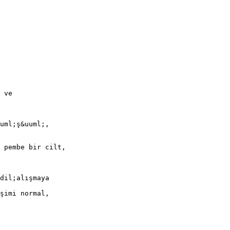
 ve
uml;ş&uuml;,
 pembe bir cilt,
dil;alışmaya
şimi normal,