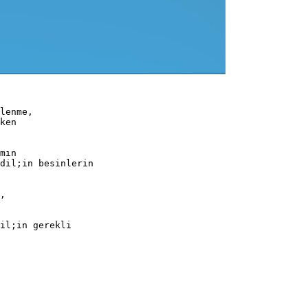
lenme,
ken
mın
dil;in besinlerin
,
il;in gerekli