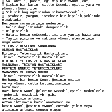
 Sallantılı, pasif, eğilmiş bir v&uuml;cut,
 Şişkin bir karın, ciltte &ccedil;eşitli yara ve
p&uuml;r&uuml;zler,
 Sık sık bağ ağrısından şikayet&ccedil;i,
 İştahsız, yorgun, isteksiz bir kişilik,şeklinde
olmaktadır.
Beslenme sorunlarının nedenleri;
• Gelir dağılımındaki dengesizlik
• Bilgisizlik
• Hatalı besin se&ccedil;imi ile yanlış hazırlama,
• Yanlış pişirme ve saklama y&ouml;ntemlerinin
uygulanması
YETERSİZ BESLENME SONUCUNDA
OLUŞAN HASTALIKLAR:
Birincil Yetersizlik Hastalıkları
İkincil Yetersizlik Hastalıkları
BİRİNCİL YETERSİZLİK HASTALIKLARI
MALN&Uuml;TRİSYON HASTALIKLARI
PROTEİN ENERJİ YETERSİZLİKLERİ
MARASMUS VE KUVAŞİORKOR
İkincil Yetersizlik Hastalıkları
Herhangi bir besin &ouml;ğesinin emilim
ve ya v&uuml;cutta kullanılmasının
bozulması,
Bazı besin &ouml;ğelerine &ccedil;eşitli nedenlerle
(gebelik, emziklik vb. gibi)
gereksinimin artması ,
Artan ihtiyacın karşılanamaması ve
besin &ouml;ğesinin v&uuml;cuttaki yıkım veya
atımının artması sonucu oluşur .