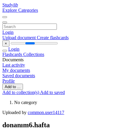
Study
lib
Explore Categories
Login
Upload document
Create flashcards
×
Login
Flashcards
Collections
Documents
Last activity
My documents
Saved documents
Profile
Add to ...
Add to collection(s)
Add to saved
No category
Uploaded by
common.user14117
donanım6.hafta