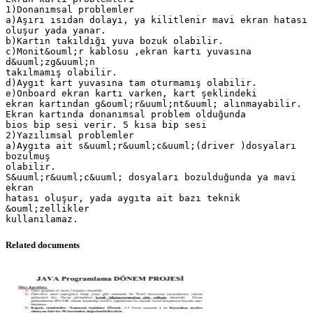
1)Donanımsal problemler
a)Aşırı ısıdan dolayı, ya kilitlenir mavi ekran hatası
oluşur yada yanar.
b)Kartın takıldığı yuva bozuk olabilir.
c)Monit&ouml;r kablosu ,ekran kartı yuvasına
d&uuml;zg&uuml;n
takılmamış olabilir.
d)Aygıt kart yuvasına tam oturmamış olabilir.
e)Onboard ekran kartı varken, kart şeklindeki
ekran kartından g&ouml;r&uuml;nt&uuml; alınmayabilir.
Ekran kartında donanımsal problem olduğunda
bios bip sesi verir. 5 kısa bip sesi
2)Yazılımsal problemler
a)Aygıta ait s&uuml;r&uuml;c&uuml;(driver )dosyaları
bozulmuş
olabilir.
S&uuml;r&uuml;c&uuml; dosyaları bozulduğunda ya mavi
ekran
hatası oluşur, yada aygıta ait bazı teknik
&ouml;zellikler
Related documents