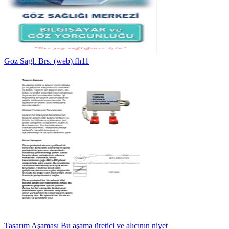
Goz Sagl. Brs. (web).fh11
Tasarım Aşaması Bu aşama üretici ve alıcının niyet