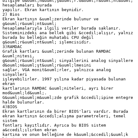
bilgiye d&ouml;n&uuml;ş&uuml;r.G&ouml;r&uuml;nt&uuml;
hesaplamaları burada
yapılır. Ekran kartının beynidir.
2) Bios
Ekran kartının &uuml;zerinde bulunur ve
g&ouml;r&uuml;nt&uuml;
hesaplamalarıyla ilgili veriler burada saklanır.
Sisteminizdeki ana bellek gibi &ccedil;alışır, yalnız
burada bu belleğin muhatabı CPU değil
g&ouml;r&uuml;nt&uuml; işlemcisidir.
3)RAMDAC
Grafik kartları &uuml;zerinde bulunan RAMDAC
&uuml;nitesi,
g&ouml;r&uuml;nt&uuml; sinyallerini analog sinyallere
d&ouml;n&uuml;şt&uuml;r&uuml;lmesini
sağlar. VGA monit&ouml;rler, yalnızca analog
sinyalleri
işleyebilirler. 1997 yılına kadar piyasada bulunan
ekran
kartlarının RAMDAC &uuml;niteleri, ayrı birer
mod&uuml;ld&uuml;.
G&uuml;n&uuml;m&uuml;zde grafik &ccedil;ipine entegre
halde bulunurlar.
4)BIOS
Ekran kartlarının da birer BIOS'ları vardır. Burada
ekran kartının &ccedil;alışma parametreleri, temel
sistem
fontları kayıtlıdır. Ayrıca bu BIOS sistem
a&ccedil;ılırken ekran
kartına ve onun belleğine de k&uuml;&ccedil;&uuml;k