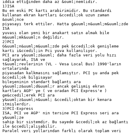
iddia ettiğinden daha az &ouml;nemlidir.
1)ISA
Bu en eski PC kartı arabirimidir. Bu standardı
kullanan ekran kartları &ccedil;ok uzun zaman
&ouml;nce
piyasayı terk ettiler. Hatta g&uuml;n&uuml;m&uuml;zde
ISA
yuvası olan yeni bir anakart satın almak bile
m&uuml;mk&uuml;n değildir.
2)PCI
G&uuml;n&uuml;m&uuml;zde pek &ccedil;ok genişleme
kartı i&ccedil;in Pci yuva kullanılıyor.
PCI ara y&uuml;z&uuml; daha fazla veri yolu hızı
sağlayarak, ISA ve
t&uuml;revlerinin (VL - Vesa Local Bus) 1990'ların
ortalarında
piyasadan kalkmasını sağlamıştır. PCI şu anda pek
&ccedil;ok bilgisayar
bileşeninin standart bağlantı ara
y&uuml;z&uuml;d&uuml;r ancak gelişmiş ekran
kartları AGP' ye ( ve oradan PCI Express'e )
ge&ccedil;erek PCI ara
y&uuml;z&uuml;n&uuml; &ccedil;oktan bir kenara
itmişlerdir.
3)PCI-Express
ISA, PCI ve AGP' nin tersine PCI Express seri ara
y&uuml;ze
sahip bir sistemdir. Bu sayede &ccedil;ok az bağlantı
ile &ccedil;alışabilir.
Paralel veri yollarından farklı olarak toplam veri