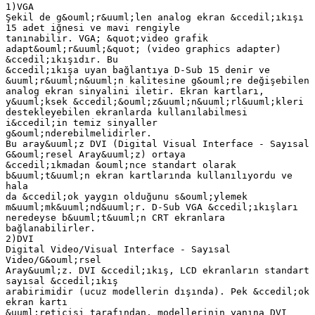
1)VGA
Şekil de g&ouml;r&uuml;len analog ekran &ccedil;ıkışı
15 adet iğnesi ve mavi rengiyle
tanınabilir. VGA; &quot;video grafik
adapt&ouml;r&uuml;&quot; (video graphics adapter)
&ccedil;ıkışıdır. Bu
&ccedil;ıkışa uyan bağlantıya D-Sub 15 denir ve
&uuml;r&uuml;n&uuml;n kalitesine g&ouml;re değişebilen
analog ekran sinyalini iletir. Ekran kartları,
y&uuml;ksek &ccedil;&ouml;z&uuml;n&uuml;rl&uuml;kleri
destekleyebilen ekranlarda kullanılabilmesi
i&ccedil;in temiz sinyaller
g&ouml;nderebilmelidirler.
Bu aray&uuml;z DVI (Digital Visual Interface - Sayısal
G&ouml;resel Aray&uuml;z) ortaya
&ccedil;ıkmadan &ouml;nce standart olarak
b&uuml;t&uuml;n ekran kartlarında kullanılıyordu ve
hala
da &ccedil;ok yaygın olduğunu s&ouml;ylemek
m&uuml;mk&uuml;nd&uuml;r. D-Sub VGA &ccedil;ıkışları
neredeyse b&uuml;t&uuml;n CRT ekranlara
bağlanabilirler.
2)DVI
Digital Video/Visual Interface - Sayısal
Video/G&ouml;rsel
Aray&uuml;z. DVI &ccedil;ıkış, LCD ekranların standart
sayısal &ccedil;ıkış
arabirimidir (ucuz modellerin dışında). Pek &ccedil;ok
ekran kartı
&uuml;reticisi tarafından, modellerinin yanına DVI