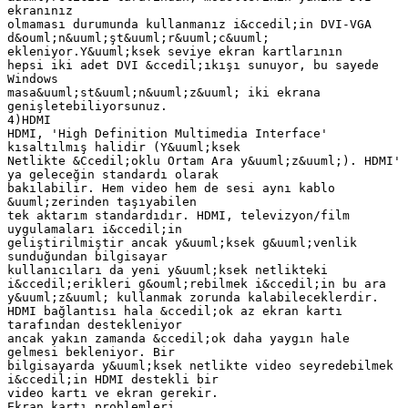
ekranınız
olmaması durumunda kullanmanız i&ccedil;in DVI-VGA
d&ouml;n&uuml;şt&uuml;r&uuml;c&uuml;
ekleniyor.Y&uuml;ksek seviye ekran kartlarının
hepsi iki adet DVI &ccedil;ıkışı sunuyor, bu sayede
Windows
masa&uuml;st&uuml;n&uuml;z&uuml; iki ekrana
genişletebiliyorsunuz.
4)HDMI
HDMI, 'High Definition Multimedia Interface'
kısaltılmış halidir (Y&uuml;ksek
Netlikte &Ccedil;oklu Ortam Ara y&uuml;z&uuml;). HDMI'
ya geleceğin standardı olarak
bakılabilir. Hem video hem de sesi aynı kablo
&uuml;zerinden taşıyabilen
tek aktarım standardıdır. HDMI, televizyon/film
uygulamaları i&ccedil;in
geliştirilmiştir ancak y&uuml;ksek g&uuml;venlik
sunduğundan bilgisayar
kullanıcıları da yeni y&uuml;ksek netlikteki
i&ccedil;erikleri g&ouml;rebilmek i&ccedil;in bu ara
y&uuml;z&uuml; kullanmak zorunda kalabileceklerdir.
HDMI bağlantısı hala &ccedil;ok az ekran kartı
tarafından destekleniyor
ancak yakın zamanda &ccedil;ok daha yaygın hale
gelmesi bekleniyor. Bir
bilgisayarda y&uuml;ksek netlikte video seyredebilmek
i&ccedil;in HDMI destekli bir
video kartı ve ekran gerekir.
Ekran kartı problemleri