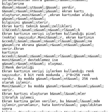
bilgilerine
d&ouml;n&uuml;şt&uuml;ğ&uuml; yerdir.
G&ouml;r&uuml;nt&uuml;y&uuml; ekran kartı
oluşturur,monit&ouml;r ,ekran kartından aldığı
g&ouml;r&uuml;nt&uuml;
bilgisini g&ouml;sterir.
Ekran kartı teknik &ouml;zellikleri
1)&Ccedil;&ouml;z&uuml;n&uuml;rl&uuml;k
Ekran kartının veriyi işlerken kullandığı pixel
(nokta) sayısıdır.Monit&ouml;r, ekran kartının
&ccedil;&ouml;z&uuml;n&uuml;rl&uuml;ğ&uuml;ne
g&ouml;re ekrana g&ouml;r&uuml;nt&uuml;y&uuml;
verir.Ekran
kartının
&ccedil;&ouml;z&uuml;n&uuml;rl&uuml;ğ&uuml;n&uuml;
monit&ouml;r desteklemez ise
g&ouml;r&uuml;nt&uuml; oluşmaz.
2)Renk derinliği
Ekran kartının veriyi işlerken kullandığı renk
sayısıdır. 8 bit renk modunda , 2^8=256 renk
vardır. Bu modda g&ouml;r&uuml;nt&uuml; 256 renk
olarak işlenir.
Monit&ouml;r bu modda g&ouml;r&uuml;nt&uuml;y&uuml;
verir.
Ekran kartını oluşturan b&ouml;l&uuml;mler
1)Grafik işlemci
Ekran kartına gelen veriler, bu b&ouml;l&uuml;mde
işlenir,yorumlanır, hata kontrol&uuml; yapıldıktan
sonra