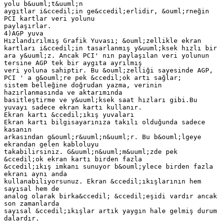
yolu b&uuml;t&uuml;n
aygıtlar i&ccedil;in ge&ccedil;erlidir, &ouml;rneğin
PCI kartlar veri yolunu
paylaşırlar.
4)AGP yuva
Hızlandırılmış Grafik Yuvası; &ouml;zellikle ekran
kartları i&ccedil;in tasarlanmış y&uuml;ksek hızlı bir
ara y&uuml;z. Ancak PCI' nın paylaşılan veri yolunun
tersine AGP tek bir aygıta ayrılmış
veri yoluna sahiptir. Bu &ouml;zelliği sayesinde AGP,
PCI ' a g&ouml;re pek &ccedil;ok artı sağlar;
sistem belleğine doğrudan yazma, verinin
hazırlanmasında ve aktarımında
basitleştirme ve y&uuml;ksek saat hızları gibi.Bu
yuvayı sadece ekran kartı kullanır.
Ekran kartı &ccedil;ıkış yuvaları
Ekran kartı bilgisayarınıza takılı olduğunda sadece
kasanın
arkasından g&ouml;r&uuml;n&uuml;r. Bu b&ouml;lgeye
ekrandan gelen kabloluyu
takabilirsiniz. G&uuml;n&uuml;m&uuml;zde pek
&ccedil;ok ekran kartı birden fazla
&ccedil;ıkış imkanı sunuyor b&ouml;ylece birden fazla
ekranı aynı anda
kullanabiliyorsunuz. Ekran &ccedil;ıkışlarının hem
sayısal hem de
analog olarak birka&ccedil; &ccedil;eşidi vardır ancak
son zamanlarda
sayısal &ccedil;ıkışlar artık yaygın hale gelmiş durum
dalardır.