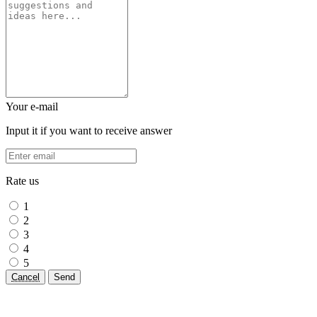
Your e-mail
Input it if you want to receive answer
Rate us
1
2
3
4
5
Cancel
Send