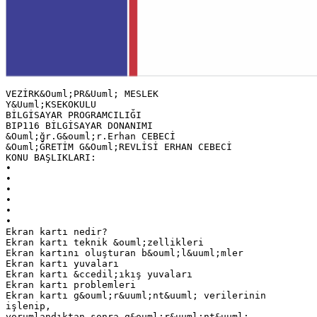
VEZİRK&Ouml;PR&Uuml; MESLEK
Y&Uuml;KSEKOKULU
BİLGİSAYAR PROGRAMCILIĞI
BIP116 BİLGİSAYAR DONANIMI
&Ouml;ğr.G&ouml;r.Erhan CEBECİ
&Ouml;ĞRETİM G&Ouml;REVLİSİ ERHAN CEBECİ
KONU BAŞLIKLARI:
•
•
•
•
•
•
Ekran kartı nedir?
Ekran kartı teknik &ouml;zellikleri
Ekran kartını oluşturan b&ouml;l&uuml;mler
Ekran kartı yuvaları
Ekran kartı &ccedil;ıkış yuvaları
Ekran kartı problemleri
Ekran kartı g&ouml;r&uuml;nt&uuml; verilerinin
işlenip,
yorumlandıktan sonra g&ouml;r&uuml;nt&uuml;