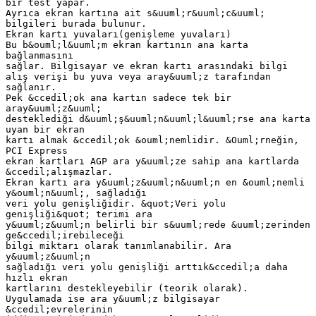
bir test yapar.
Ayrıca ekran kartına ait s&uuml;r&uuml;c&uuml;
bilgileri burada bulunur.
Ekran kartı yuvaları(genişleme yuvaları)
Bu b&ouml;l&uuml;m ekran kartının ana karta
bağlanmasını
sağlar. Bilgisayar ve ekran kartı arasındaki bilgi
alış verişi bu yuva veya aray&uuml;z tarafından
sağlanır.
Pek &ccedil;ok ana kartın sadece tek bir
aray&uuml;z&uuml;
desteklediği d&uuml;ş&uuml;n&uuml;l&uuml;rse ana karta
uyan bir ekran
kartı almak &ccedil;ok &ouml;nemlidir. &Ouml;rneğin,
PCI Express
ekran kartları AGP ara y&uuml;ze sahip ana kartlarda
&ccedil;alışmazlar.
Ekran kartı ara y&uuml;z&uuml;n&uuml;n en &ouml;nemli
y&ouml;n&uuml;, sağladığı
veri yolu genişliğidir. &quot;Veri yolu
genişliği&quot; terimi ara
y&uuml;z&uuml;n belirli bir s&uuml;rede &uuml;zerinden
ge&ccedil;irebileceği
bilgi miktarı olarak tanımlanabilir. Ara
y&uuml;z&uuml;n
sağladığı veri yolu genişliği arttık&ccedil;a daha
hızlı ekran
kartlarını destekleyebilir (teorik olarak).
Uygulamada ise ara y&uuml;z bilgisayar
&ccedil;evrelerinin