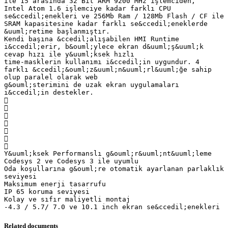
ile 15 arasında 32 Bit ARM 9200 MHz işlemciden,
Intel Atom 1.6 işlemciye kadar farklı CPU
se&ccedil;enekleri ve 256Mb Ram / 128Mb Flash / CF ile
SRAM kapasitesine kadar farklı se&ccedil;eneklerde
&uuml;retime başlanmıştır.
Kendi başına &ccedil;alışabilen HMI Runtime
i&ccedil;erir, b&ouml;ylece ekran d&uuml;ş&uuml;k
cevap hızı ile y&uuml;ksek hızlı
time-masklerin kullanımı i&ccedil;in uygundur. 4
farklı &ccedil;&ouml;z&uuml;n&uuml;rl&uuml;ğe sahip
olup paralel olarak web
g&ouml;sterimini de uzak ekran uygulamaları
i&ccedil;in destekler.







Y&uuml;ksek Performanslı g&ouml;r&uuml;nt&uuml;leme
Codesys 2 ve Codesys 3 ile uyumlu
Oda koşullarına g&ouml;re otomatik ayarlanan parlaklık
seviyesi
Maksimum enerji tasarrufu
IP 65 koruma seviyesi
Kolay ve sıfır maliyetli montaj
Related documents