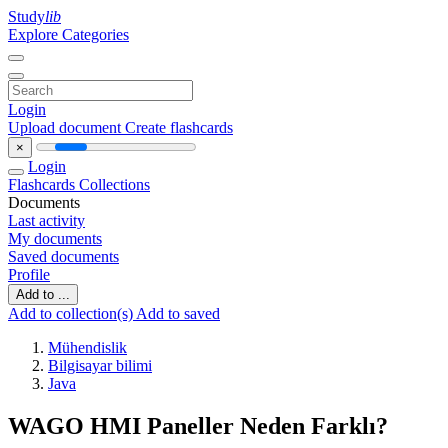
Study
lib
Explore Categories
Login
Upload document
Create flashcards
×
Login
Flashcards
Collections
Documents
Last activity
My documents
Saved documents
Profile
Add to ...
Add to collection(s)
Add to saved
Mühendislik
Bilgisayar bilimi
Java
WAGO HMI Paneller Neden Farklı?