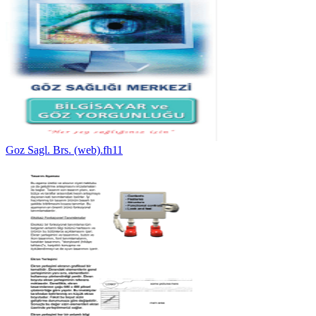
Goz Sagl. Brs. (web).fh11