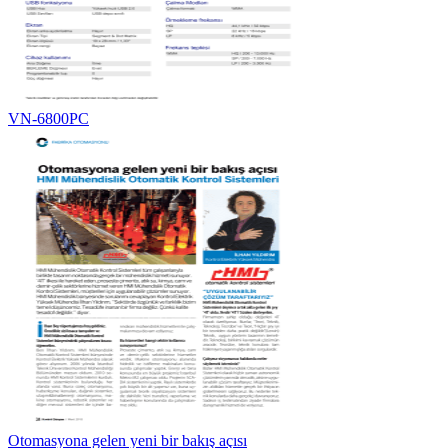
VN‑6800PC
Otomasyona gelen yeni bir bakış açısı