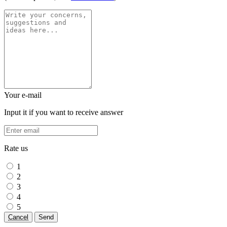
Your e-mail
Input it if you want to receive answer
Rate us
1
2
3
4
5
Cancel
Send