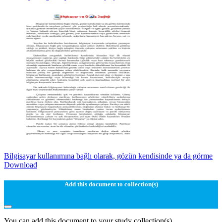
Bilgisayar kullanımına bağlı olarak, gözün kendisinde ya da görme
Download
Add this document to collection(s)
You can add this document to your study collection(s)