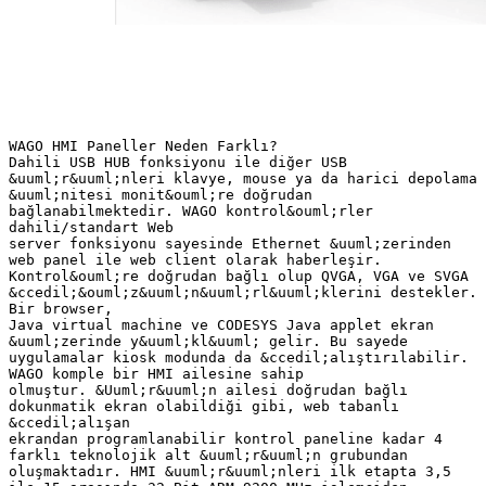
WAGO HMI Paneller Neden Farklı?
Dahili USB HUB fonksiyonu ile diğer USB
&uuml;r&uuml;nleri klavye, mouse ya da harici depolama
&uuml;nitesi monit&ouml;re doğrudan
bağlanabilmektedir. WAGO kontrol&ouml;rler
dahili/standart Web
server fonksiyonu sayesinde Ethernet &uuml;zerinden
web panel ile web client olarak haberleşir.
Kontrol&ouml;re doğrudan bağlı olup QVGA, VGA ve SVGA
&ccedil;&ouml;z&uuml;n&uuml;rl&uuml;klerini destekler.
Bir browser,
Java virtual machine ve CODESYS Java applet ekran
&uuml;zerinde y&uuml;kl&uuml; gelir. Bu sayede
uygulamalar kiosk modunda da &ccedil;alıştırılabilir.
WAGO komple bir HMI ailesine sahip
olmuştur. &Uuml;r&uuml;n ailesi doğrudan bağlı
dokunmatik ekran olabildiği gibi, web tabanlı
&ccedil;alışan
ekrandan programlanabilir kontrol paneline kadar 4
farklı teknolojik alt &uuml;r&uuml;n grubundan
oluşmaktadır. HMI &uuml;r&uuml;nleri ilk etapta 3,5