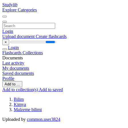
Study
lib
Explore Categories
Login
Upload document
Create flashcards
×
Login
Flashcards
Collections
Documents
Last activity
My documents
Saved documents
Profile
Add to ...
Add to collection(s)
Add to saved
Bilim
Kimya
Malzeme bilimi
Uploaded by
common.user3824